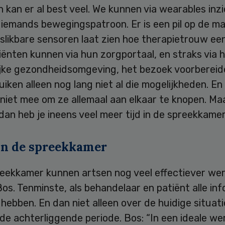
 kan er al best veel. We kunnen via wearables inz
n iemands bewegingspatroon. Er is een pil op de ma
nslikbare sensoren laat zien hoe therapietrouw ee
tiënten kunnen via hun zorgportaal, en straks via 
ijke gezondheidsomgeving, het bezoek voorbereid
iken alleen nog lang niet al die mogelijkheden. En 
niet mee om ze allemaal aan elkaar te knopen. Maa
 dan heb je ineens veel meer tijd in de spreekkamer
 in de spreekkamer
preekkamer kunnen artsen nog veel effectiever we
os. Tenminste, als behandelaar en patiënt alle in
 hebben. En dan niet alleen over de huidige situat
de achterliggende periode. Bos: “In een ideale we