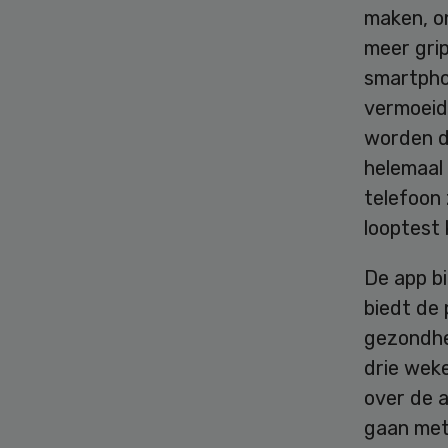
maken, o
meer grip
smartphon
vermoeid
worden di
helemaal 
telefoon 
looptest 
De app bi
biedt de 
gezondhe
drie weke
over de a
gaan met