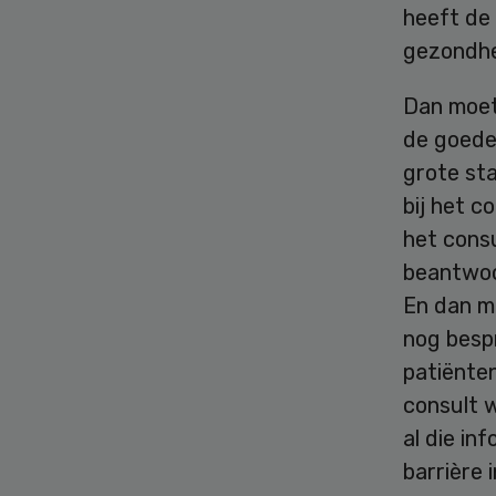
heeft de 
gezondhei
Dan moet 
de goede 
grote sta
bij het c
het consu
beantwoo
En dan m
nog besp
patiënten
consult w
al die in
barrière 