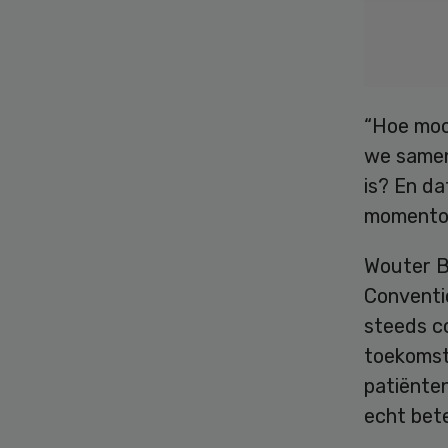
“Hoe mooi
we samen
is? En da
momentop
Wouter B
Conventi
steeds c
toekomst 
patiënte
echt bete