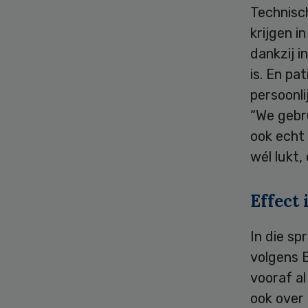
Technisch
krijgen i
dankzij i
is. En pa
persoonl
“We gebru
ook echt 
wél lukt,
Effect
In die s
volgens B
vooraf al
ook over 