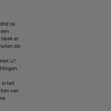
eind op
 een
 bleek er
inuten die
 met u?
chtingen
 in het
rken van
rme