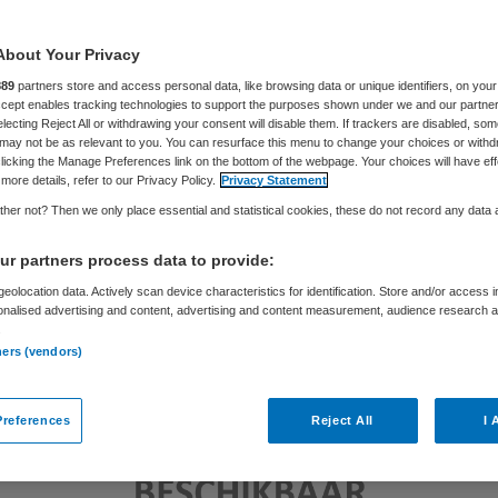
Skipr Redactie
28 november 2017
,
10:16
33 keer gelezen
About Your Privacy
889
partners store and access personal data, like browsing data or unique identifiers, on your
Accept enables tracking technologies to support the purposes shown under we and our partne
electing Reject All or withdrawing your consent will disable them. If trackers are disabled, so
may not be as relevant to you. You can resurface this menu to change your choices or withd
licking the Manage Preferences link on the bottom of the webpage. Your choices will have eff
more details, refer to our Privacy Policy.
Privacy Statement
her not? Then we only place essential and statistical cookies, these do not record any data
r partners process data to provide:
eolocation data. Actively scan device characteristics for identification. Store and/or access 
onalised advertising and content, advertising and content measurement, audience research 
.
ners (vendors)
references
Reject All
I 