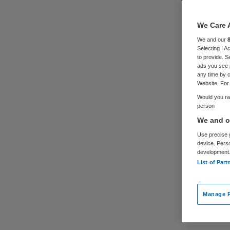
We Care 
We and our
Selecting I 
to provide. S
ads you see 
any time by c
Website. For 
Would you rat
person
We and ou
Use precise g
device. Pers
development
List of Part
Manage P