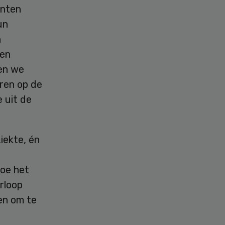
ënten
un
n
ten
pen we
ren op de
 uit de
iekte, én
hoe het
erloop
en om te