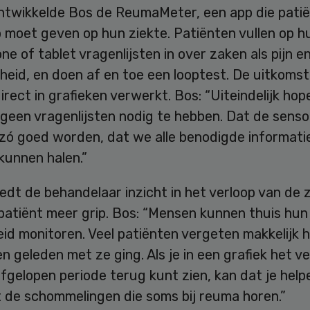
ntwikkelde Bos de ReumaMeter, een app die pati
 moet geven op hun ziekte. Patiënten vullen op h
e of tablet vragenlijsten in over zaken als pijn e
heid, en doen af en toe een looptest. De uitkoms
rect in grafieken verwerkt. Bos: “Uiteindelijk ho
geen vragenlijsten nodig te hebben. Dat de senso
zó goed worden, dat we alle benodigde informatie
kunnen halen.”
edt de behandelaar inzicht in het verloop van de z
patiënt meer grip. Bos: “Mensen kunnen thuis hun
id monitoren. Veel patiënten vergeten makkelijk 
n geleden met ze ging. Als je in een grafiek het v
fgelopen periode terug kunt zien, kan dat je help
 de schommelingen die soms bij reuma horen.”