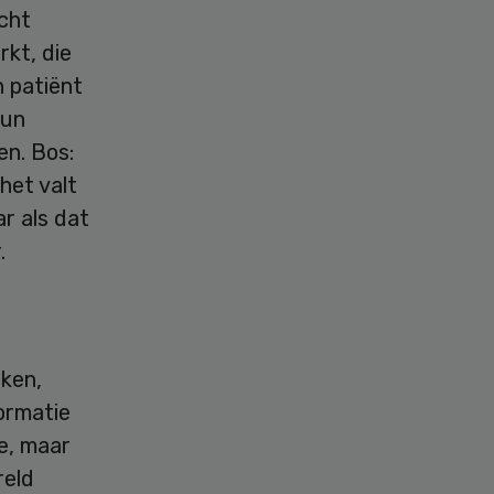
icht
rkt, die
n patiënt
hun
en. Bos:
het valt
r als dat
.
rken,
formatie
ie, maar
reld