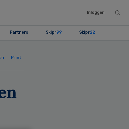
Searc
Inloggen
this
websit
Partners
Skipr
99
Skipr
22
Primary
Sidebar
en
Print
een