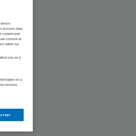
 device.
rs process data
me content and
raw consent at
ect within our
 about you as a
information on a
and services
Accept