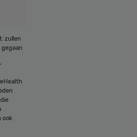
: zullen
u gegaan
”
 eHealth
heden
die
n
n ook