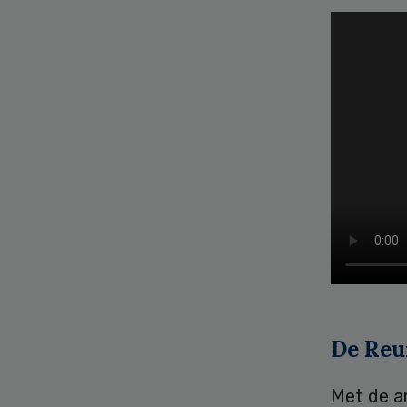
De Re
Met de am