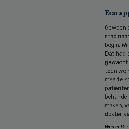
Een app
Gewoon be
stap naar
begin. Wi
Dat had 
gewacht 
toen we 
mee te kr
patiënten
behandel
maken, v
dokter v
Wouter Bos 