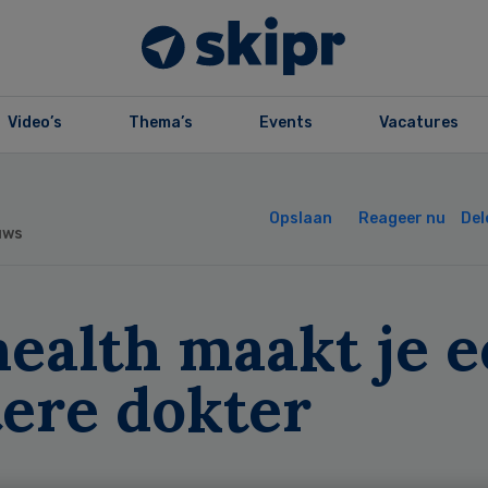
Video’s
Thema’s
Events
Vacatures
Opslaan
Reageer nu
Del
uws
health maakt je 
tere dokter