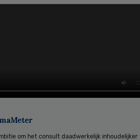
umaMeter
bitie om het consult daadwerkelijk inhoudelijker 