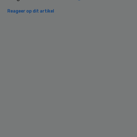
Reageer op dit artikel
Primary
Sidebar