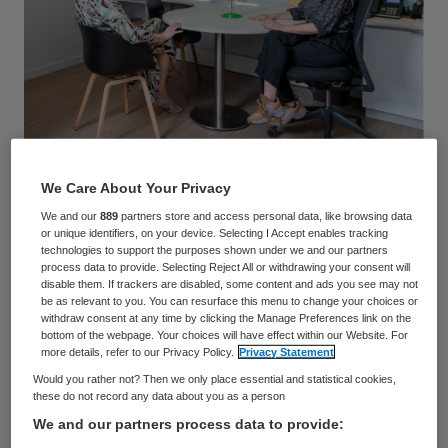
In de praktijk slaagt maar 30 procent van
We Care About Your Privacy
de netwerken, zo bleek op 5 oktober in
We and our
889
partners store and access personal data, like browsing data
or unique identifiers, on your device. Selecting I Accept enables tracking
Utrecht tijdens het
Skipr-congres
‘Van
technologies to support the purposes shown under we and our partners
process data to provide. Selecting Reject All or withdrawing your consent will
ketenzorg naar netwerkzorg, passende
disable them. If trackers are disabled, some content and ads you see may not
zorg over de grenzen van instellingen heen’.
be as relevant to you. You can resurface this menu to change your choices or
withdraw consent at any time by clicking the Manage Preferences link on the
bottom of the webpage. Your choices will have effect within our Website. For
more details, refer to our Privacy Policy.
Privacy Statement
‘Bedenk alles wat fout kan gaan’
Would you rather not? Then we only place essential and statistical cookies,
these do not record any data about you as a person
Het mislukken van een netwerk kan grote
We and our partners process data to provide: