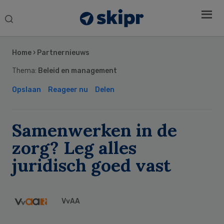
Search
this
Secondary
website
Sidebar
Home
›
Partnernieuws
Thema:
Beleid en management
Opslaan
Reageer nu
Delen
Samenwerken in de
zorg? Leg alles
juridisch goed vast
VvAA