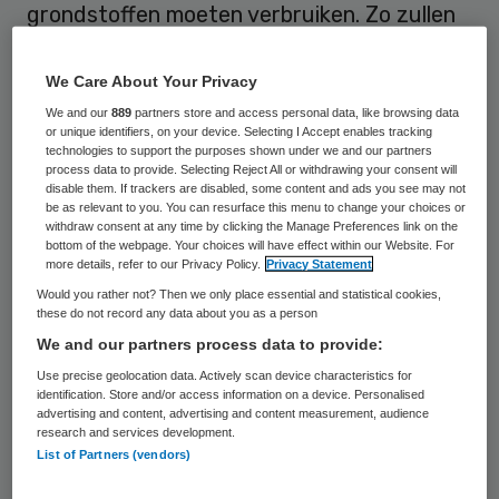
grondstoffen moeten verbruiken. Zo zullen
we medische hulpmiddelen veel vaker
moeten hergebruiken in plaats van
We Care About Your Privacy
weggooien en zullen apparaten veel langer
We and our
889
partners store and access personal data, like browsing data
or unique identifiers, on your device. Selecting I Accept enables tracking
moeten meegaan. Zulke voorbeelden klinken
technologies to support the purposes shown under we and our partners
process data to provide. Selecting Reject All or withdrawing your consent will
tamelijk eenvoudig, de overgang maken
disable them. If trackers are disabled, some content and ads you see may not
be as relevant to you. You can resurface this menu to change your choices or
naar circulair is dat zeker niet. Dit vraagt
withdraw consent at any time by clicking the Manage Preferences link on the
een enorme innovatie-operatie en
bottom of the webpage. Your choices will have effect within our Website. For
more details, refer to our Privacy Policy.
Privacy Statement
ingrijpende veranderingen in de zorg en
Would you rather not? Then we only place essential and statistical cookies,
elders in de keten bij leveranciers en
these do not record any data about you as a person
We and our partners process data to provide:
afvalverwerkers. Voorwaarde voor het
Use precise geolocation data. Actively scan device characteristics for
slagen van die overgang is dat ketenspelers
identification. Store and/or access information on a device. Personalised
die verandering samen vormgeven.
advertising and content, advertising and content measurement, audience
research and services development.
Dat is precies waar de kracht van het grote
List of Partners (vendors)
onderzoeksproject ESCH-R zit. “Ons