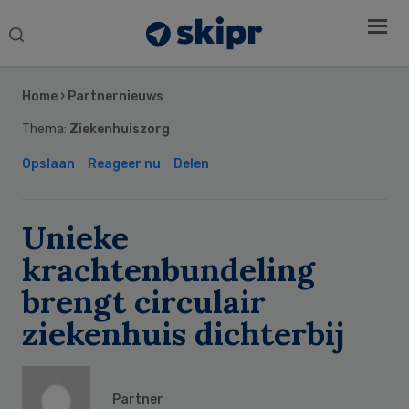
Search
this
Secondary
website
Sidebar
Home
›
Partnernieuws
Thema:
Ziekenhuiszorg
Opslaan
Reageer nu
Delen
Unieke
krachtenbundeling
brengt circulair
ziekenhuis dichterbij
Partner