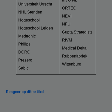
MVO NL
Universiteit Utrecht
ORTEC
NHL Stenden
NEVI
Hogeschool
NFU
Hogeschool Leiden
Gupta Strategists
Medtronic
RIVM
Philips
Medical Delta.
DORC
Rubberfabriek
Prezero
Wittenburg
Sabic
Reageer op dit artikel
Primary