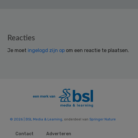
Reader
Reacties
Interactions
Je moet
ingelogd zijn op
om een reactie te plaatsen.
© 2026 | BSL Media & Learning
, onderdeel van
Springer Nature
Contact
Adverteren