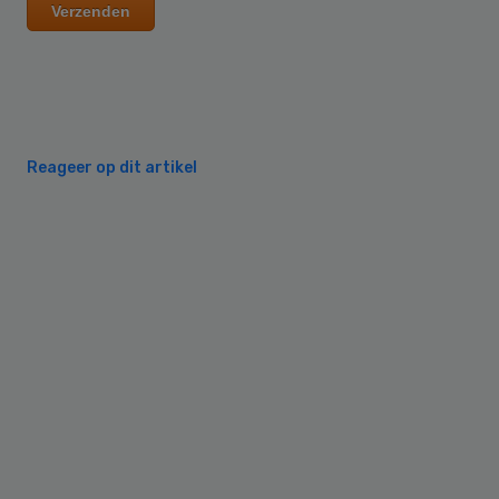
Reageer op dit artikel
Primary
Sidebar