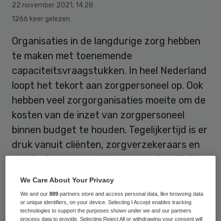
22 november 2021
,
14:28
1266 keer gelezen
Organisaties in de langdurige zorg hebben
te maken met toenemende
capaciteitsvraagstukken. In heel Nederland
loopt het tekort aan zorgpersoneel op. Ook
hebben veel zorgorganisaties moeite om de
kosten van de inzet van zorgpersoneel
binnen budget te houden. Tegelijkertijd is er
druk vanuit cliënten, zorgverzekeraars en
overheden voor een hogere zorgkwaliteit.
We Care About Your Privacy
We and our
889
partners store and access personal data, like browsing data
or unique identifiers, on your device. Selecting I Accept enables tracking
technologies to support the purposes shown under we and our partners
process data to provide. Selecting Reject All or withdrawing your consent will