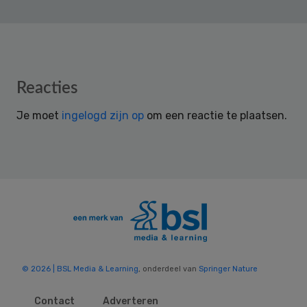
Reader
Reacties
Interactions
Je moet
ingelogd zijn op
om een reactie te plaatsen.
© 2026 | BSL Media & Learning
, onderdeel van
Springer Nature
Contact
Adverteren