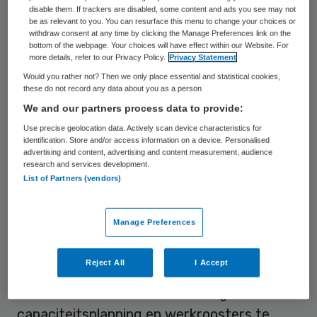
disable them. If trackers are disabled, some content and ads you see may not
be as relevant to you. You can resurface this menu to change your choices or
withdraw consent at any time by clicking the Manage Preferences link on the
bottom of the webpage. Your choices will have effect within our Website. For
more details, refer to our Privacy Policy.
Privacy Statement
Would you rather not? Then we only place essential and statistical cookies,
these do not record any data about you as a person
We and our partners process data to provide:
Use precise geolocation data. Actively scan device characteristics for
identification. Store and/or access information on a device. Personalised
advertising and content, advertising and content measurement, audience
Zowel wetenschappelijk onderzoek als de
research and services development.
List of Partners (vendors)
praktijk hebben aangetoond dat de hiervoor
genoemde uitdagingen van capaciteit,
Manage Preferences
kosten en kwaliteit wel degelijk op te lossen
zijn door slimmer te plannen. In deze tijd kan
Reject All
I Accept
artificiële intelligentie (AI) mensen
ondersteunen om slimme, cliëntgedreven
capaciteitsplanning en werkroosters te