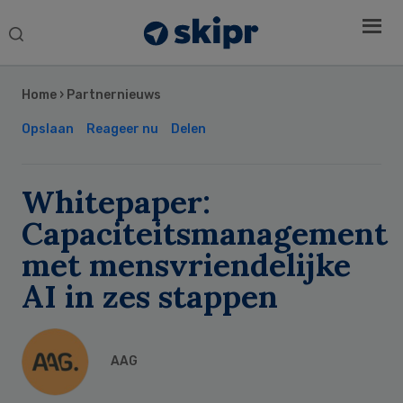
Search
this
Secondary
website
Sidebar
Home
›
Partnernieuws
Opslaan
Reageer nu
Delen
Whitepaper:
Capaciteitsmanagement
met mensvriendelijke
AI in zes stappen
AAG