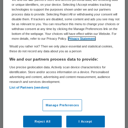
Het was een gek jaar. Lockdowns en
or unique identifiers, on your device. Selecting I Accept enables tracking
afschalingen van de zorg gaven een gevoel
technologies to support the purposes shown under we and our partners
process data to provide. Selecting Reject All or withdrawing your consent will
van déjà vu. Toch was 2021 meer dan een
disable them. If trackers are disabled, some content and ads you see may not
be as relevant to you. You can resurface this menu to change your choices or
saaie herhaling van 2020. In een bijzondere
withdraw consent at any time by clicking the Manage Preferences link on the
bottom of the webpage. Your choices will have effect within our Website. For
aflevering van de podcast Voorzorg blikt de
more details, refer to our Privacy Policy.
Privacy Statement
redactie van Skipr, Zorgvisie en Qruxx terug
Would you rather not? Then we only place essential and statistical cookies,
op het belangrijkste nieuws en de meest
these do not record any data about you as a person
We and our partners process data to provide:
opvallende ontwikkelingen in de
Use precise geolocation data. Actively scan device characteristics for
Nederlandse gezondheidszorg.
identification. Store and/or access information on a device. Personalised
advertising and content, advertising and content measurement, audience
research and services development.
List of Partners (vendors)
Luister hier naar de aflevering
44 Terugblik op een bewogen
Manage Preferences
zorgjaar 2021
Reject All
I Accept