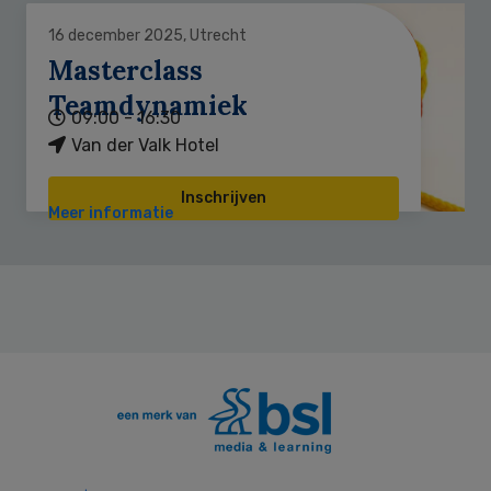
16 december 2025, Utrecht
Masterclass
Teamdynamiek
09:00 - 16:30
Van der Valk Hotel
Inschrijven
Meer informatie