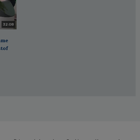
32:08
zame
stof