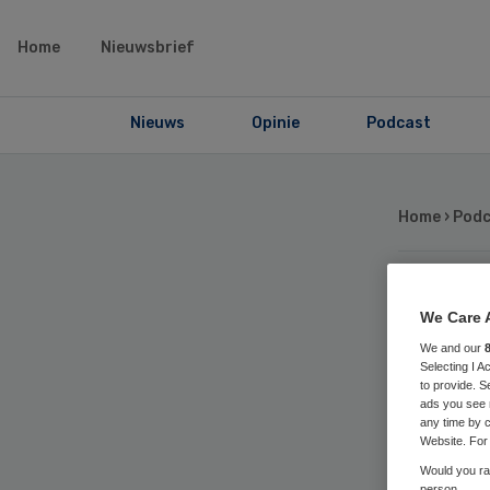
Home
Nieuwsbrief
Nieuws
Opinie
Podcast
Home
›
Podc
We Care 
57
We and our
57 
Selecting I 
to provide. S
ads you see 
De
any time by c
Website. For 
Would you rat
person