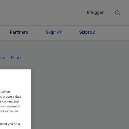
Searc
Inloggen
this
websit
Partners
Skipr
99
Skipr
22
Primary
Sidebar
en
Print
 device.
|
rs process data
me content and
raw consent at
ect within our
 about you as a