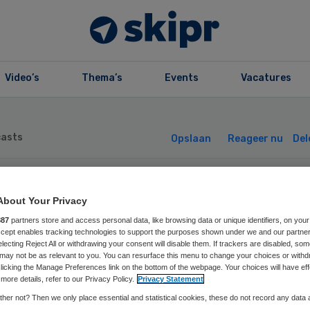
Video’s
Thema’s
Events
Vacatures
asts
Opslaan
Reageer nu
Del
About Your Privacy
887
partners store and access personal data, like browsing data or unique identifiers, on your
De Nulpraktijk 1 
Accept enables tracking technologies to support the purposes shown under we and our partne
electing Reject All or withdrawing your consent will disable them. If trackers are disabled, so
may not be as relevant to you. You can resurface this menu to change your choices or withd
 bouwplaats
licking the Manage Preferences link on the bottom of the webpage. Your choices will have eff
more details, refer to our Privacy Policy.
Privacy Statement
her not? Then we only place essential and statistical cookies, these do not record any data