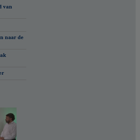
d van
n naar de
aak
er