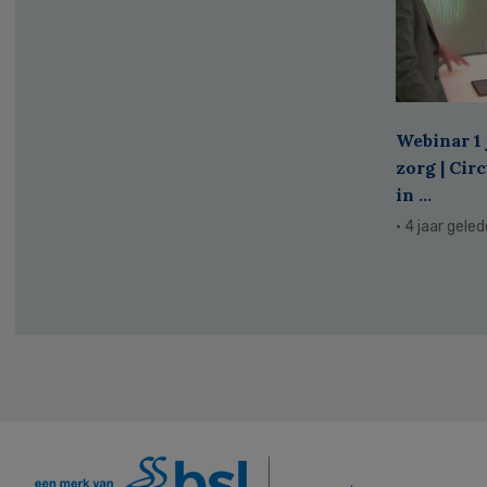
Webinar 1 
zorg | Cir
in ...
· 4 jaar gele