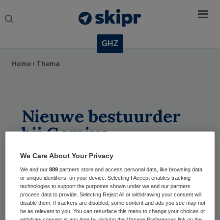
Search
this
website
GHZ
Home
›
Thema
Nieuwe bestuurder
bij Gemiva
We Care About Your Privacy
06 aug 2026
Reacties
0
We and our
889
partners store and access personal data, like browsing data
Gehandicaptenzorgorganisatie Gemiva krijgt
or unique identifiers, on your device. Selecting I Accept enables tracking
technologies to support the purposes shown under we and our partners
per 1 november een nieuwe bestuurder: Paul
process data to provide. Selecting Reject All or withdrawing your consent will
Janssen.
disable them. If trackers are disabled, some content and ads you see may not
be as relevant to you. You can resurface this menu to change your choices or
withdraw consent at any time by clicking the Manage Preferences link on the