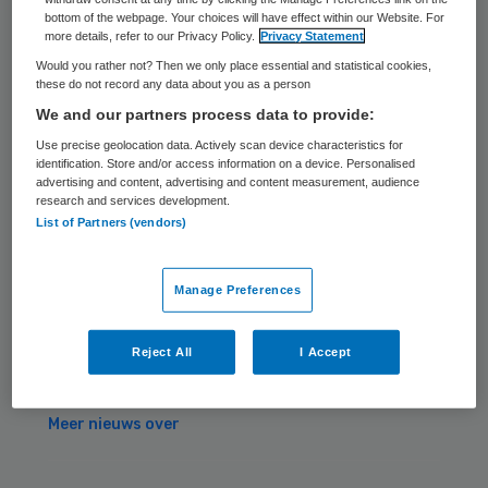
Lees verder
bottom of the webpage. Your choices will have effect within our Website. For
more details, refer to our Privacy Policy.
Privacy Statement
Rechter fluit Menzis terug over
04 aug
Would you rather not? Then we only place essential and statistical cookies,
these do not record any data about you as a person
toepassing wet Bibob
We and our partners process data to provide:
Ziekteverzuim kost de zorg jaarlijks
Use precise geolocation data. Actively scan device characteristics for
30 jul
identification. Store and/or access information on a device. Personalised
advertising and content, advertising and content measurement, audience
ruim 5,8 miljard euro
research and services development.
List of Partners (vendors)
Astrid Reulen bestuurder bij
29 jul
Stichting SIG
Manage Preferences
Grote brand bij zorginstelling
29 jul
Reject All
I Accept
Youngster vermoedelijk aangestoken
Meer nieuws over