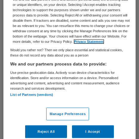
het ministerie van VWS.
or unique identifiers, on your device. Selecting I Accept enables tracking
technologies to support the purposes shown under we and our partners
process data to provide. Selecting Reject All or withdrawing your consent will
disable them. If trackers are disabled, some content and ads you see may not
be as relevant to you. You can resurface this menu to change your choices or
withdraw consent at any time by clicking the Manage Preferences link on the
bottom of the webpage. Your choices will have effect within our Website. For
more details, refer to our Privacy Policy.
Privacy Statement
Would you rather not? Then we only place essential and statistical cookies,
these do not record any data about you as a person
We and our partners process data to provide:
Use precise geolocation data. Actively scan device characteristics for
identification. Store and/or access information on a device. Personalised
advertising and content, advertising and content measurement, audience
research and services development.
Foto: pix4U/stock.adobe.com
List of Partners (vendors)
Paulusma en Van den Hil willen meer uren
Manage Preferences
werken stimuleren. Het gaat de Kamerleden
niet alleen om meer uren, maar ook om het
Reject All
I Accept
bevorderen van zeggenschap en eigen