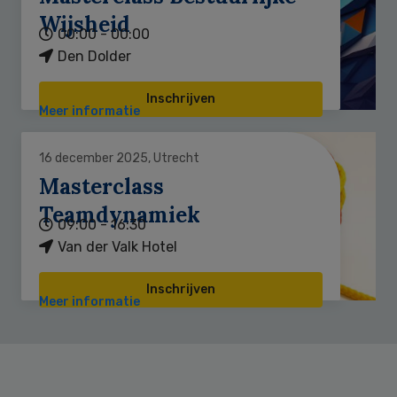
Wijsheid
00:00 - 00:00
Den Dolder
Inschrijven
Meer informatie
16 december 2025, Utrecht
Masterclass
Teamdynamiek
09:00 - 16:30
Van der Valk Hotel
Inschrijven
Meer informatie