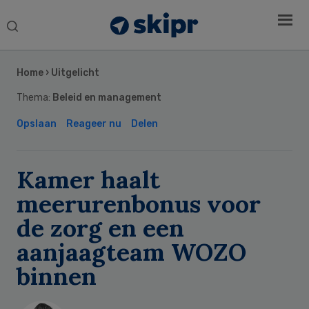
Search
this
Secondary
website
Sidebar
Home
›
Uitgelicht
Thema:
Beleid en management
Opslaan
Reageer nu
Delen
Kamer haalt
meerurenbonus voor
de zorg en een
aanjaagteam WOZO
binnen