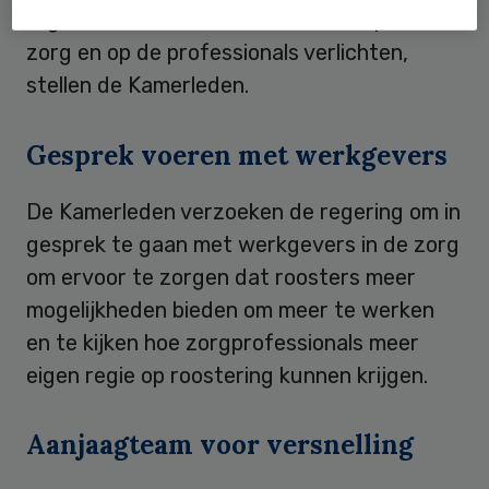
regie. Dit samen kan de werkdruk op de
zorg en op de professionals verlichten,
stellen de Kamerleden.
Gesprek voeren met werkgevers
De Kamerleden verzoeken de regering om in
gesprek te gaan met werkgevers in de zorg
om ervoor te zorgen dat roosters meer
mogelijkheden bieden om meer te werken
en te kijken hoe zorgprofessionals meer
eigen regie op roostering kunnen krijgen.
Aanjaagteam voor versnelling