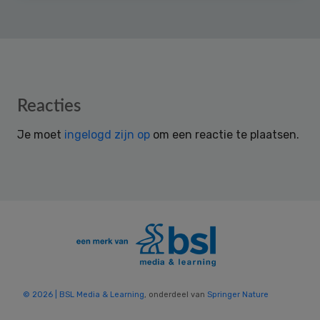
Reader
Reacties
Interactions
Je moet
ingelogd zijn op
om een reactie te plaatsen.
© 2026 | BSL Media & Learning
, onderdeel van
Springer Nature