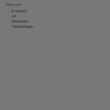
Meer over:
E-health
Ict
Innovatie
Technologie
Primary
Sidebar