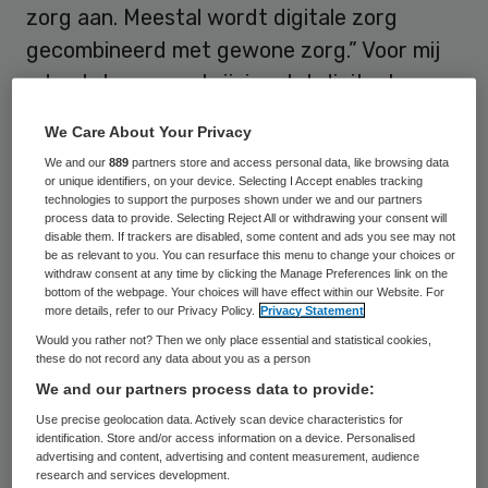
zorg aan. Meestal wordt digitale zorg
gecombineerd met gewone zorg.” Voor mij
ademt deze omschrijving dat digitaal
abnormaal is en analoog de norm.
We Care About Your Privacy
We and our
889
partners store and access personal data, like browsing data
Doodnormaal
or unique identifiers, on your device. Selecting I Accept enables tracking
technologies to support the purposes shown under we and our partners
process data to provide. Selecting Reject All or withdrawing your consent will
Anno 2019 is digitaal de norm. Bij de bank
disable them. If trackers are disabled, some content and ads you see may not
be as relevant to you. You can resurface this menu to change your choices or
moet ik tegenwoordig bijbetalen om nog
withdraw consent at any time by clicking the Manage Preferences link on the
bottom of the webpage. Your choices will have effect within our Website. For
papieren afschriften te ontvangen. Een
more details, refer to our Privacy Policy.
Privacy Statement
dokter met wie ik kan chatten of skypen,
Would you rather not? Then we only place essential and statistical cookies,
these do not record any data about you as a person
speelt in op een logische behoefte. Ik wil
We and our partners process data to provide:
niet standaard naar hem toe reizen onder
Use precise geolocation data. Actively scan device characteristics for
werktijd. Misschien wil hij zelf ook wel eens
identification. Store and/or access information on a device. Personalised
advertising and content, advertising and content measurement, audience
thuis werken. Gewone manieren om contact
research and services development.