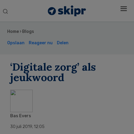
Search
this
Secondary
website
Sidebar
Home
›
Blogs
Opslaan
Reageer nu
Delen
‘Digitale zorg’ als
jeukwoord
Bas Evers
30 juli 2019
,
12:05