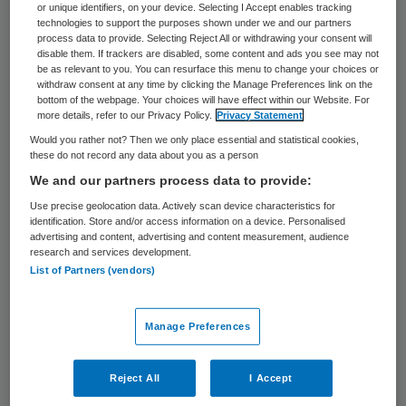
or unique identifiers, on your device. Selecting I Accept enables tracking
dat het toekennen van een aantal uren niet
technologies to support the purposes shown under we and our partners
process data to provide. Selecting Reject All or withdrawing your consent will
betekent dat een client automatisch
disable them. If trackers are disabled, some content and ads you see may not
geholpen is met zijn/haar probleem.
be as relevant to you. You can resurface this menu to change your choices or
withdraw consent at any time by clicking the Manage Preferences link on the
bottom of the webpage. Your choices will have effect within our Website. For
Gemeenten dienen, ongeacht de wijze van
more details, refer to our Privacy Policy.
Privacy Statement
Would you rather not? Then we only place essential and statistical cookies,
indiceren of inkoop, regie te nemen en (ook)
these do not record any data about you as a person
een gewenst resultaat te monitoren. Pas
We and our partners process data to provide:
dan zet je het resultaat, in plaats van de
Use precise geolocation data. Actively scan device characteristics for
identification. Store and/or access information on a device. Personalised
levering, van hulp centraal.
advertising and content, advertising and content measurement, audience
research and services development.
List of Partners (vendors)
Resultaat
Manage Preferences
Bij de resultaatgericht indiceren bepaalt de
gemeente over het algemeen wat het
Reject All
I Accept
resultaat van de ondersteuning moet zijn.