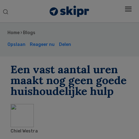
Search
this
Secondary
website
Sidebar
Home
›
Blogs
Opslaan
Reageer nu
Delen
Een vast aantal uren
maakt nog geen goede
huishoudelijke hulp
Chiel Westra