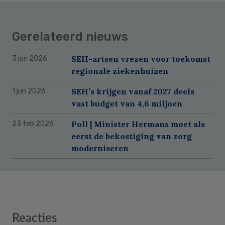
Gerelateerd nieuws
SEH-artsen vrezen voor toekomst
3 jun 2026
regionale ziekenhuizen
SEH’s krijgen vanaf 2027 deels
1 jun 2026
vast budget van 4,6 miljoen
Poll | Minister Hermans moet als
23 feb 2026
eerst de bekostiging van zorg
moderniseren
Reader
Reacties