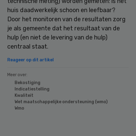
technische meting) worden gemeten: is het
huis daadwerkelijk schoon en leefbaar?
Door het monitoren van de resultaten zorg
je als gemeente dat het resultaat van de
hulp (en niet de levering van de hulp)
centraal staat.
Reageer op dit artikel
Meer over:
Bekostiging
Indicatiestelling
Kwaliteit
Wet maatschappelijke ondersteuning (wmo)
Wmo
Primary
Sidebar