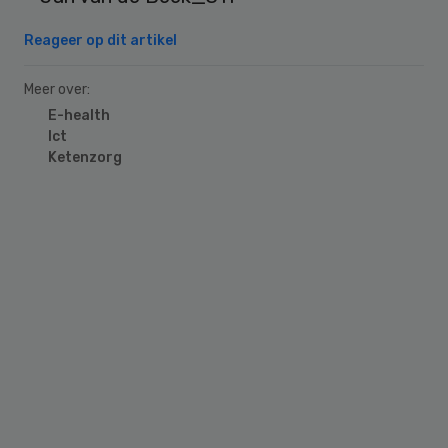
Reageer op dit artikel
Meer over:
E-health
Ict
Ketenzorg
Primary
Sidebar