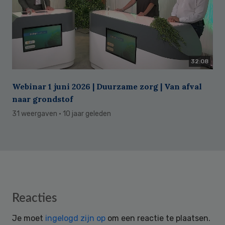
32:08
Webinar 1 juni 2026 | Duurzame zorg | Van afval
naar grondstof
31 weergaven
· 10 jaar geleden
Reader
Reacties
Interactions
Je moet
ingelogd zijn op
om een reactie te plaatsen.