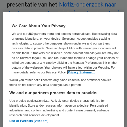
presentatie van het
Nictiz-onderzoek naar
de stand van zaken bij de (verpleegkundige)
overdracht
. Ik schrok daarvan. Was het
We Care About Your Privacy
inderdaad zo erg?
Nader
We and our
889
partners store and access personal data, like browsing data
onderzoek
bevestigde dat helaas. De
or unique identifiers, on your device. Selecting I Accept enables tracking
technologies to support the purposes shown under we and our partners
bevindingen van de heer Jan Vesseur
, tot
process data to provide. Selecting Reject All or withdrawing your consent will
disable them. If trackers are disabled, some content and ads you see may not
voor kort werkzaam als inspecteur bij de
be as relevant to you. You can resurface this menu to change your choices or
IGZ , maakten veel indruk op mij. Vooral ook
withdraw consent at any time by clicking the Manage Preferences link on the
bottom of the webpage. Your choices will have effect within our Website. For
omdat hij nu ook als patiënt ervaringen
more details, refer to our Privacy Policy.
Privacy Statement
opdeed. Dat maakt zijn visie nog
Would you rather not? Then we only place essential and statistical cookies,
these do not record any data about you as a person
gezaghebbender dan het inspecteur zijn
We and our partners process data to provide:
van de IGZ.
Use precise geolocation data. Actively scan device characteristics for
identification. Store and/or access information on a device. Personalised
advertising and content, advertising and content measurement, audience
‘Ondermaats’
research and services development.
List of Partners (vendors)