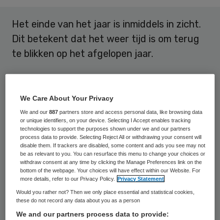
Het einde van het jaar is inmiddels in zicht.
Dit betekent dat het weer tijd is om terug
te blikken op het afgelopen jaar.
Op de televisie en radio komen de
traditionele terugblik momenten voorbij. Zo
We Care About Your Privacy
zijn er de traditionele programma’s waarin
We and our
887
partners store and access personal data, like browsing data
mensen gekozen voor hun prestaties van
or unique identifiers, on your device. Selecting I Accept enables tracking
technologies to support the purposes shown under we and our partners
het afgelopen jaar. Hierover is uiteraard
process data to provide. Selecting Reject All or withdrawing your consent will
disable them. If trackers are disabled, some content and ads you see may not
altijd de discussie of de gemaakte keuze de
be as relevant to you. You can resurface this menu to change your choices or
withdraw consent at any time by clicking the Manage Preferences link on the
juiste is geweest daar het moeilijk is om
bottom of the webpage. Your choices will have effect within our Website. For
prestaties over een heel jaar met elkaar te
more details, refer to our Privacy Policy.
Privacy Statement
Would you rather not? Then we only place essential and statistical cookies,
vergelijken.
these do not record any data about you as a person
We and our partners process data to provide: