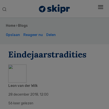
Search
this
Secondary
website
Sidebar
Home
›
Blogs
Opslaan
Reageer nu
Delen
Eindejaarstradities
Leon van der Wilk
28 december 2018
,
12:00
56 keer gelezen