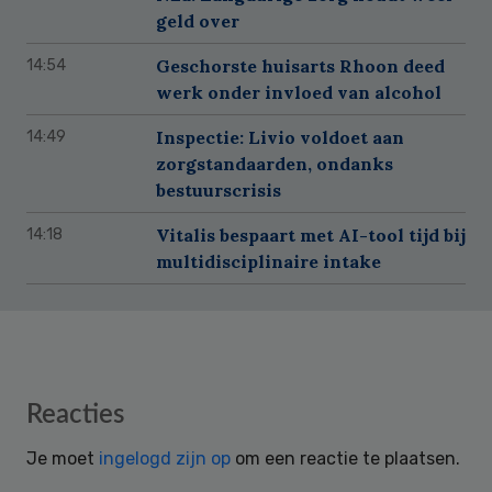
geld over
Geschorste huisarts Rhoon deed
14:54
werk onder invloed van alcohol
Inspectie: Livio voldoet aan
14:49
zorgstandaarden, ondanks
bestuurscrisis
Vitalis bespaart met AI-tool tijd bij
14:18
multidisciplinaire intake
Reader
Reacties
Interactions
Je moet
ingelogd zijn op
om een reactie te plaatsen.