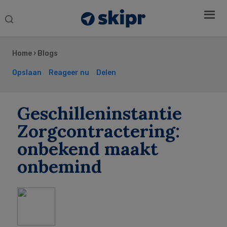
Search
this
Secondary
website
Sidebar
Home
›
Blogs
Opslaan
Reageer nu
Delen
Geschilleninstantie
Zorgcontractering:
onbekend maakt
onbemind