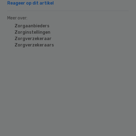
Reageer op dit artikel
Meer over:
Zorgaanbieders
Zorginstellingen
Zorgverzekeraar
Zorgverzekeraars
Primary
Sidebar