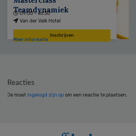
Masterclass
Teamdynamiek
09:00 - 16:30
Van der Valk Hotel
Inschrijven
Meer informatie
Reader
Reacties
Interactions
Je moet
ingelogd zijn op
om een reactie te plaatsen.