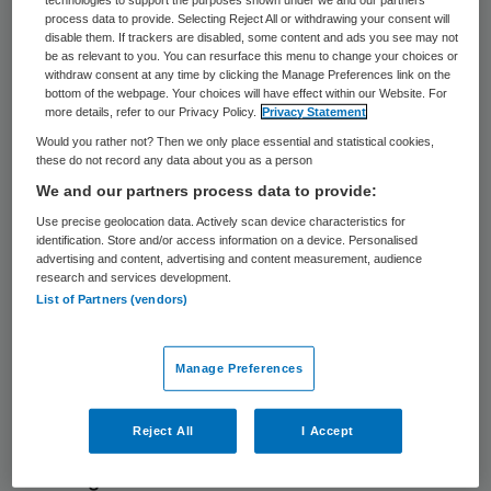
technologies to support the purposes shown under we and our partners
process data to provide. Selecting Reject All or withdrawing your consent will
verbeteren. De geschillencommissie
disable them. If trackers are disabled, some content and ads you see may not
behandelt zowel de precontractuele als de
be as relevant to you. You can resurface this menu to change your choices or
withdraw consent at any time by clicking the Manage Preferences link on the
contractuele onderhandelingsfase. Er zijn
bottom of the webpage. Your choices will have effect within our Website. For
more details, refer to our Privacy Policy.
Privacy Statement
drie vormen van geschillenbeslechting:
Would you rather not? Then we only place essential and statistical cookies,
mediation, bindend advies en arbitrage.
these do not record any data about you as a person
Doel was een snel laagdrempelig en
We and our partners process data to provide:
effectief alternatief te bieden voor een
Use precise geolocation data. Actively scan device characteristics for
identification. Store and/or access information on a device. Personalised
procedure bij de civiele rechter.
advertising and content, advertising and content measurement, audience
research and services development.
List of Partners (vendors)
Tot nu toe is de instantie slechts zeven
keer gebruikt. De minister denkt dat dit
Manage Preferences
komt door onbekendheid, mogelijk minder
problemen in het contracteerproces dan
Reject All
I Accept
verwacht en onderlinge oplossingen in
overleg. Onbekendheid zal zeker een rol