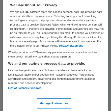
bevorderend werken in zorg en welzijn.
We Care About Your Privacy
Gezond werk kenmerkt zich door drie
We and our
889
partners store and access personal data, like browsing data
or unique identifiers, on your device. Selecting I Accept enables tracking
doelstellingen
:
technologies to support the purposes shown under we and our partners
process data to provide. Selecting Reject All or withdrawing your consent will
disable them. If trackers are disabled, some content and ads you see may not
Het zorgt voor verbetering of behoud van de
be as relevant to you. You can resurface this menu to change your choices or
gezondheid, motivatie en werkcapaciteit van de
withdraw consent at any time by clicking the Manage Preferences link on the
zorgverlener;
bottom of the webpage. Your choices will have effect within our Website. For
more details, refer to our Privacy Policy.
Privacy Statement
het betreft een veilige omgeving (waar hulp
Would you rather not? Then we only place essential and statistical cookies,
vragen mogelijk is, vertrouwen ervaren wordt en
these do not record any data about you as a person
er geen sprake is van agressie);
We and our partners process data to provide:
en het omvat een arbeidsorganisatie en -cultuur
Use precise geolocation data. Actively scan device characteristics for
(onder andere leiderschap, personeelsbeleid) die
identification. Store and/or access information on a device. Personalised
ontwikkeling, gezondheid en veiligheid in het
advertising and content, advertising and content measurement, audience
research and services development.
werk ondersteunen (de Lange & van der Heijden,
List of Partners (vendors)
2016).
Een gezonde werkomgeving versterkt een
Manage Preferences
zorgverlener dus in zijn of haar