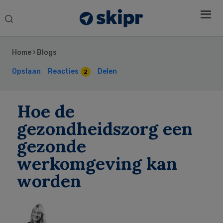
Search
this
Secondary
website
Sidebar
Home
›
Blogs
Opslaan
Reacties
Delen
2
Hoe de
gezondheidszorg een
gezonde
werkomgeving kan
worden