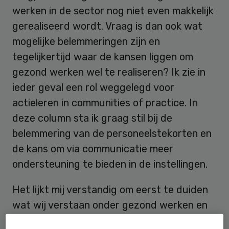
werken in de sector nog niet even makkelijk
gerealiseerd wordt. Vraag is dan ook wat
mogelijke belemmeringen zijn en
tegelijkertijd waar de kansen liggen om
gezond werken wel te realiseren? Ik zie in
ieder geval een rol weggelegd voor
actieleren in communities of practice. In
deze column sta ik graag stil bij de
belemmering van de personeelstekorten en
de kans om via communicatie meer
ondersteuning te bieden in de instellingen.
Het lijkt mij verstandig om eerst te duiden
wat wij verstaan onder gezond werken en
welke ontwikkelingen al dan niet