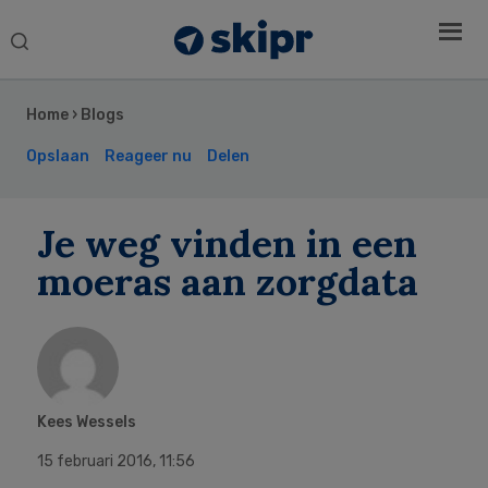
Search
this
Secondary
website
Sidebar
Home
›
Blogs
Opslaan
Reageer nu
Delen
Je weg vinden in een
moeras aan zorgdata
Kees Wessels
15 februari 2016
,
11:56