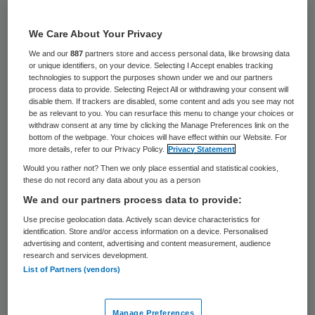
gelukkig niet te lang doorbehandeld, bleek
uit een internationaal onderzoek waarover
We Care About Your Privacy
de Volkskrant onlangs berichtte.
We and our
887
partners store and access personal data, like browsing data
or unique identifiers, on your device. Selecting I Accept enables tracking
Tegelijkertijd maakte actualiteitenrubriek
technologies to support the purposes shown under we and our partners
process data to provide. Selecting Reject All or withdrawing your consent will
Nieuwsuur in een reeks verhalen over de
disable them. If trackers are disabled, some content and ads you see may not
toegang tot de hospices een uitzending
be as relevant to you. You can resurface this menu to change your choices or
withdraw consent at any time by clicking the Manage Preferences link on the
over het feit dat artsen te lang
bottom of the webpage. Your choices will have effect within our Website. For
more details, refer to our Privacy Policy.
Privacy Statement
doorbehandelen. Verwarrend, al kunnen
Would you rather not? Then we only place essential and statistical cookies,
beide conclusies natuurlijk waar zijn. Het is
these do not record any data about you as a person
maar waar je wat vergelijkt. We kunnen het
We and our partners process data to provide:
beter doen dan andere landen maar dat wil
Use precise geolocation data. Actively scan device characteristics for
identification. Store and/or access information on a device. Personalised
niet zeggen dat we toch te lang
advertising and content, advertising and content measurement, audience
research and services development.
doorbehandelen.
List of Partners (vendors)
Alles uit de kast
Manage Preferences