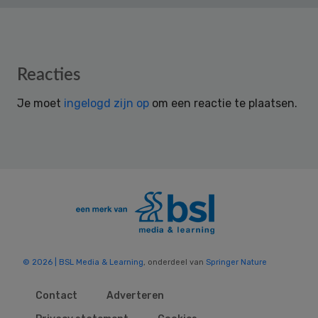
Reader
Reacties
Interactions
Je moet
ingelogd zijn op
om een reactie te plaatsen.
© 2026 | BSL Media & Learning
, onderdeel van
Springer Nature
Contact
Adverteren