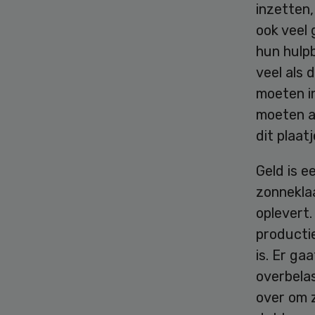
inzetten,
ook veel 
hun hulp
veel als 
moeten i
moeten a
dit plaat
Geld is e
zonnekla
oplevert.
producti
is. Er ga
overbela
over om 