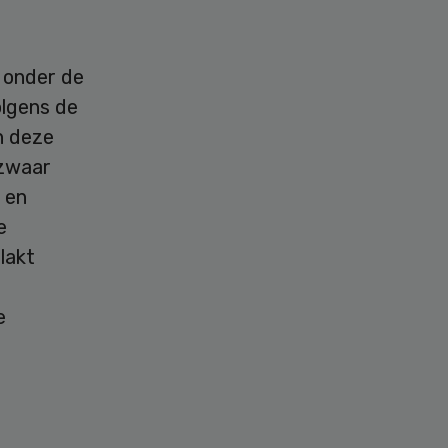
s onder de
olgens de
n deze
 zwaar
s en
e
lakt
e