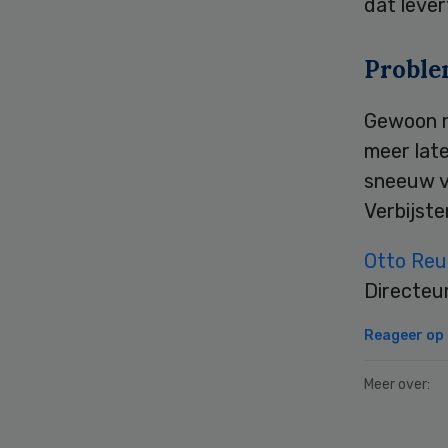
dat lever
Proble
Gewoon m
meer late
sneeuw v
Verbijste
Otto Reu
Directeu
Reageer op d
Meer over: