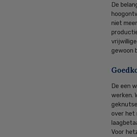
De belang
hoogontw
niet meer
producti
vrijwilli
gewoon b
Goedko
De een we
werken. 
geknutsel
over het
laagbeta
Voor het