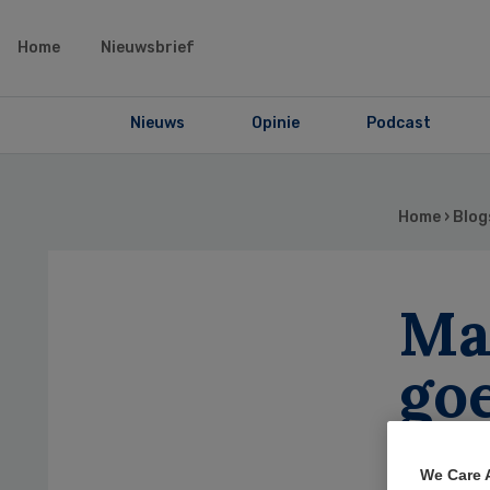
Home
Nieuwsbrief
Nieuws
Opinie
Podcast
Home
›
Blog
Ma
go
mi
We Care 