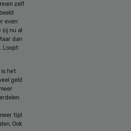
nnen zelf
rbeeld
er even
zij nu al
Maar dan
. Loopt
 is het
eel geld
 meer
verdelen
meer tijd
jden. Ook