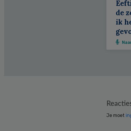
Eeft
de z
ik h
gevo
Naa
Reader
Reactie
Interactions
Je moet
in