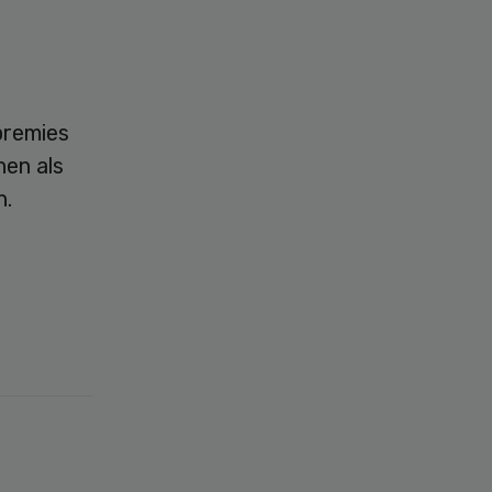
premies
nen als
n.