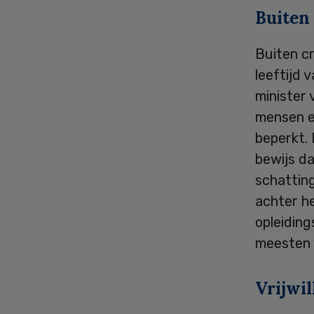
Buiten
Buiten cr
leeftijd 
minister
mensen ec
beperkt. 
bewijs da
schattin
achter h
opleiding
meesten 
Vrijwi