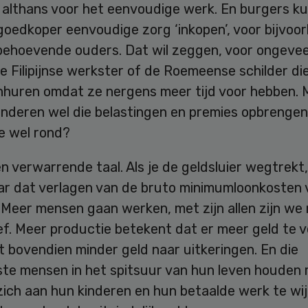
 althans voor het eenvoudige werk. En burgers ku
goedkoper eenvoudige zorg ‘inkopen’, voor bijvoo
behoevende ouders. Dat wil zeggen, voor ongeve
de Filipijnse werkster of de Roemeense schilder die 
nhuren omdat ze nergens meer tijd voor hebben. 
nderen wel die belastingen en premies opbrengen
je wel rond?
en verwarrende taal. Als je de geldsluier wegtrekt,
ar dat verlagen van de bruto minimumloonkosten v
 Meer mensen gaan werken, met zijn allen zijn we
ef. Meer productie betekent dat er meer geld te 
at bovendien minder geld naar uitkeringen. En die
ste mensen in het spitsuur van hun leven houden 
zich aan hun kinderen en hun betaalde werk te wi