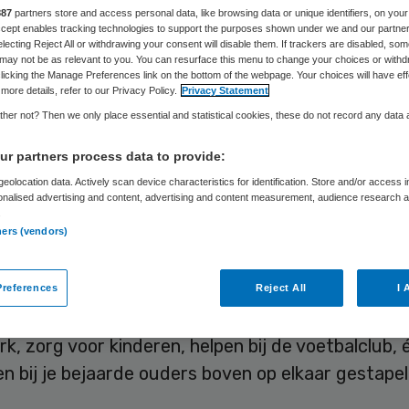
887
partners store and access personal data, like browsing data or unique identifiers, on your
Accept enables tracking technologies to support the purposes shown under we and our partne
electing Reject All or withdrawing your consent will disable them. If trackers are disabled, so
Otto Reuchlin
22 januari 2014
,
13:37
46 keer gelezen
may not be as relevant to you. You can resurface this menu to change your choices or withd
licking the Manage Preferences link on the bottom of the webpage. Your choices will have eff
more details, refer to our Privacy Policy.
Privacy Statement
her not? Then we only place essential and statistical cookies, these do not record any data
r partners process data to provide:
onmaker in de thuiszorg krijgt netto minder dan 
eolocation data. Actively scan device characteristics for identification. Store and/or access 
 uur. Maar die medewerker kost de werkgever me
onalised advertising and content, advertising and content measurement, audience research 
.
le. Is het vreemd dat de thuiszorg te duur is?
ners (vendors)
kerde zorg wordt onbetaalbaar. Daarom wil de re
eer voor elkaar gaan zorgen. De zorg zal steeds 
references
Reject All
I 
komen op de schouders van mensen in het spitsuu
rk, zorg voor kinderen, helpen bij de voetbalclub, 
n bij je bejaarde ouders boven op elkaar gestapel