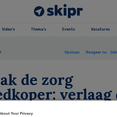
Video’s
Thema’s
Events
Vacatures
s
Opslaan
Reageer nu
Del
ak de zorg
edkoper: verlaag
nimumloonkoste
About Your Privacy