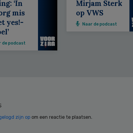
ing: ‘In
Mirjam Sterk
org mis
op VWS
et yes!-
Naar de podcast
el’
r de podcast
s
gelogd zijn op
om een reactie te plaatsen.