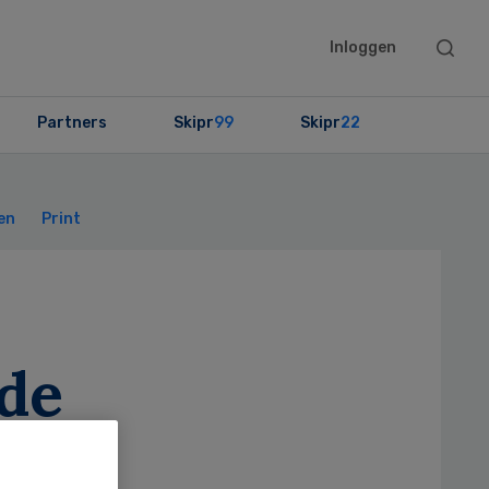
Searc
Inloggen
this
websit
Partners
Skipr
99
Skipr
22
Primary
Sidebar
en
Print
 de
n