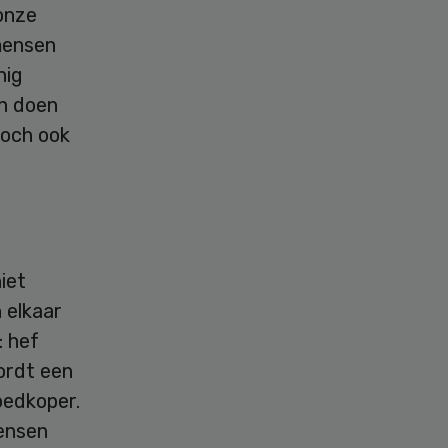
 onze
mensen
nig
n doen
toch ook
iet
 elkaar
: hef
ordt een
oedkoper.
mensen