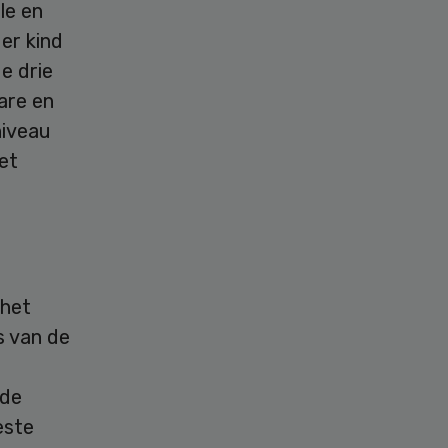
le en
er kind
e drie
are en
niveau
het
 het
s van de
 de
este