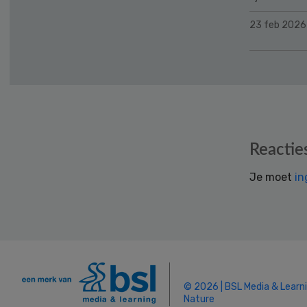
23 feb 2026
Reader
Reactie
Interactions
Je moet
in
© 2026 | BSL Media & Learn
Nature