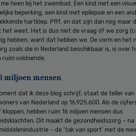
m me heen bij het zwembad. Een kind met een visue
lijke beperking, een kind met epilepsie en een and
ekkende hartklep. Pfff, en dat zijn dan nog maar d
k het weet. Het is dus niet de vraag óf we zorg (c
dig hebben, want dat hebben we. De vorm en het 
rg zoals die in Nederland beschikbaar is, is over 
 ruim voldoende.
6 miljoen mensen
ment dat ik deze blog schrijf, staat de teller van
woners van Nederland op 16.925.600. Als de cijfer
f kloppen, hebben ruim 16 miljoen mensen dus
idsklachten. Dit maakt de gezondheidszorg – na
middelenindustrie – de ’tak van sport’ met de me