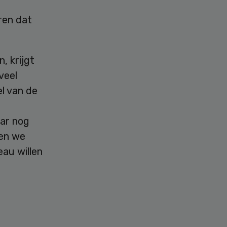
ren dat
, krijgt
veel
el van de
aar nog
len we
au willen