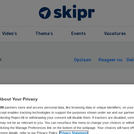
Video’s
Thema’s
Events
Vacatures
s
Opslaan
Reageer nu
Del
ze gezondheidsz
About Your Privacy
ur? Accepteer he
889
partners store and access personal data, like browsing data or unique identifiers, on your
Accept enables tracking technologies to support the purposes shown under we and our partne
u maar
electing Reject All or withdrawing your consent will disable them. If trackers are disabled, so
may not be as relevant to you. You can resurface this menu to change your choices or withd
licking the Manage Preferences link on the bottom of the webpage. Your choices will have eff
more details, refer to our Privacy Policy.
Privacy Statement