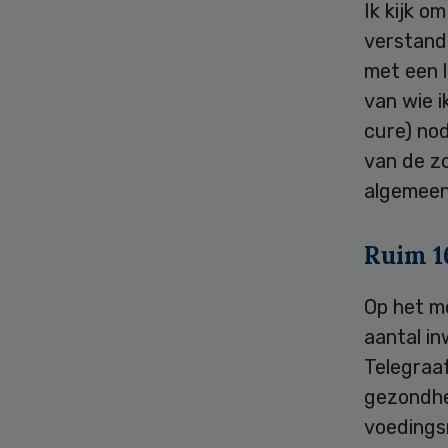
Ik kijk o
verstande
met een l
van wie i
cure) no
van de zo
algemeen
Ruim 1
Op het mo
aantal in
Telegraa
gezondhe
voedings