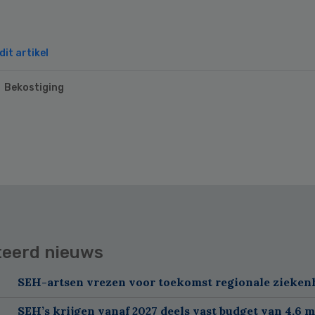
it artikel
Bekostiging
teerd nieuws
SEH-artsen vrezen voor toekomst regionale zieken
SEH’s krijgen vanaf 2027 deels vast budget van 4,6 m