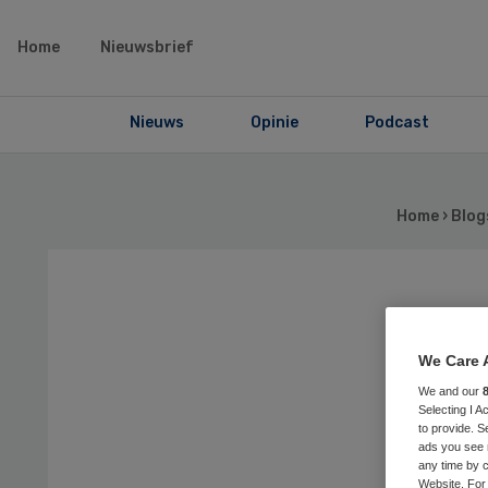
Home
Nieuwsbrief
Nieuws
Opinie
Podcast
Home
›
Blog
On
We Care 
du
We and our
Selecting I 
no
to provide. S
ads you see 
any time by c
Website. For 