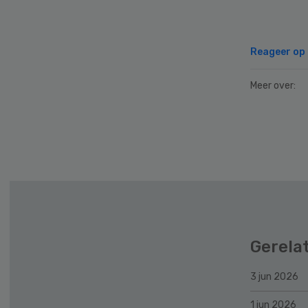
Reageer op d
Meer over:
Secondary
Sidebar
Gerela
3 jun 2026
1 jun 2026