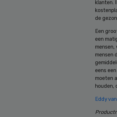
klanten. 
kostenpl
de gezond
Een groot
een matig
mensen, w
mensen di
gemiddeld
eens een 
moeten a
houden, d
Eddy van
Productm