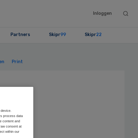
Searc
Inloggen
this
websit
Partners
Skipr
99
Skipr
22
Primary
Sidebar
en
Print
org
t
 device.
rs process data
me content and
raw consent at
ect within our