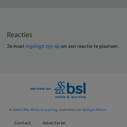
Reader
Reacties
Interactions
Je moet
ingelogd zijn op
om een reactie te plaatsen.
© 2026 | BSL Media & Learning
, onderdeel van
Springer Nature
Contact
Adverteren