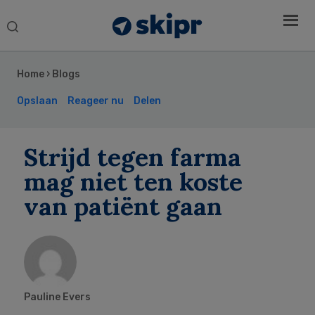
Search
this
Secondary
website
Sidebar
Home
›
Blogs
Opslaan
Reageer nu
Delen
Strijd tegen farma
mag niet ten koste
van patiënt gaan
Pauline Evers