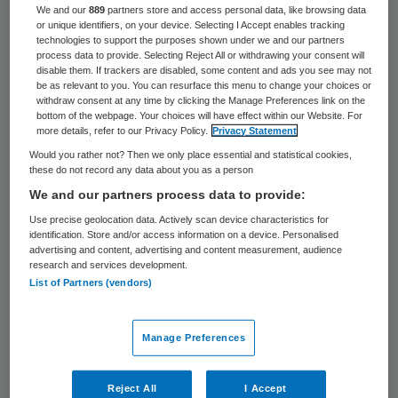
We and our
889
partners store and access personal data, like browsing data
veiligheid van geneesmiddelen voor
or unique identifiers, on your device. Selecting I Accept enables tracking
technologies to support the purposes shown under we and our partners
patiënten. De gepresenteerde oplossingen
process data to provide. Selecting Reject All or withdrawing your consent will
zijn voor de bühne. In de nota én in het
disable them. If trackers are disabled, some content and ads you see may not
be as relevant to you. You can resurface this menu to change your choices or
Tweede Kamerdebat daags na het
withdraw consent at any time by clicking the Manage Preferences link on the
bottom of the webpage. Your choices will have effect within our Website. For
verschijnen van de nota lag de nadruk
more details, refer to our Privacy Policy.
Privacy Statement
eenzijdig op de economische kansen en de
Would you rather not? Then we only place essential and statistical cookies,
these do not record any data about you as a person
juridisch belemmeringen van de
We and our partners process data to provide:
voorgestelde maatregelen. De gezondheid
Use precise geolocation data. Actively scan device characteristics for
van de patiënt kwam niet aan bod.
identification. Store and/or access information on a device. Personalised
advertising and content, advertising and content measurement, audience
research and services development.
Patiënten zijn niet geholpen met
List of Partners (vendors)
goedkopere medicijnen als die uiteindelijk
niet blijken te werken of niet veilig zijn. De
Manage Preferences
oplossingen gaan slechts soelaas bieden in
een zeer select aantal gevallen.
Reject All
I Accept