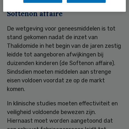
Softenon affaire
De wetgeving voor geneesmiddelen is tot
stand gekomen nadat de inzet van
Thalidomide in het begin van de jaren zestig
leidde tot aangeboren afwijkingen bij
duizenden kinderen (de Softenon affaire).
Sindsdien moeten middelen aan strenge
eisen voldoen voordat ze op de markt
komen.
In klinische studies moeten effectiviteit en
veiligheid voldoende bewezen zijn.
Hiernaast moet worden aangetoond dat