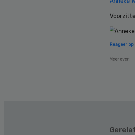
Anneke W
Voorzitt
Reageer op d
Meer over:
Secondary
Sidebar
Gerela