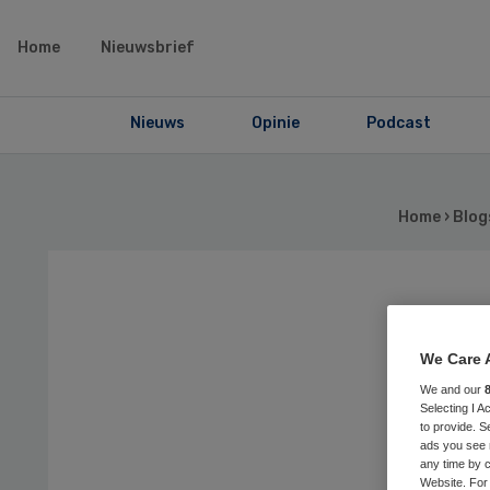
Home
Nieuwsbrief
Nieuws
Opinie
Podcast
Home
›
Blog
Ve
We Care 
de 
We and our
Selecting I 
ov
to provide. S
ads you see 
any time by c
Website. For 