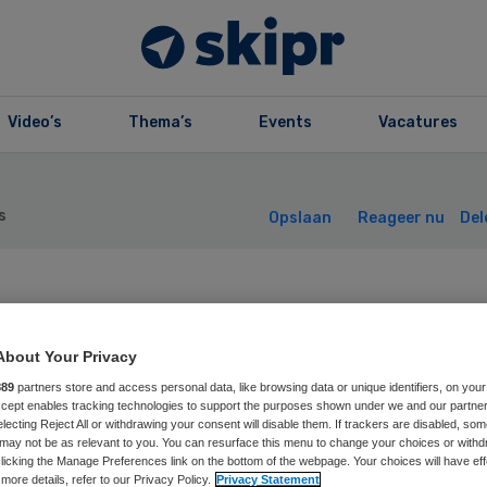
Video’s
Thema’s
Events
Vacatures
s
Opslaan
Reageer nu
Del
rzuim en verloop
About Your Privacy
zorg: laten we h
889
partners store and access personal data, like browsing data or unique identifiers, on your
Accept enables tracking technologies to support the purposes shown under we and our partne
er oplossingen
electing Reject All or withdrawing your consent will disable them. If trackers are disabled, so
may not be as relevant to you. You can resurface this menu to change your choices or withd
licking the Manage Preferences link on the bottom of the webpage. Your choices will have eff
more details, refer to our Privacy Policy.
Privacy Statement