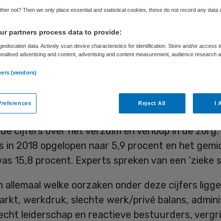
bben
her not? Then we only place essential and statistical cookies, these do not record any data
r partners process data to provide:
eolocation data. Actively scan device characteristics for identification. Store and/or access 
onalised advertising and content, advertising and content measurement, audience research 
Anneke Westerlaken
4 september 2019
,
08:49
61 keer geleze
.
ners (vendors)
references
Reject All
I 
 gisteren de jaarlijkse barometer naar buiten met
e cijfers over het verzuim en verloop in de zorg.
s in 2018 opgelopen naar 5,9 procent en het gemi
as 15,8 procent. Experts spreken van een ‘zieke s
allemaal welke oorzaken onder deze cijfers ligge
rkt, werkdruk, slechte werk/privé balans, admini
lecht leiderschap en reactieve bestuurders, vergri