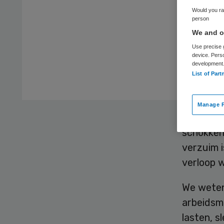
he
Would you rat
person
We and ou
Use precise g
device. Pers
development
List of Part
Manage P
EY bracht
schokkend
verzuim i
verloop w
We weten 
arbeidsma
lasten, s