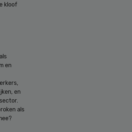
e kloof
als
im en
erkers,
jken, en
sector.
roken als
 mee?