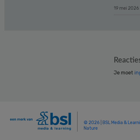
19 mei 2026
Reader
Reactie
Interactions
Je moet
in
© 2026 | BSL Media & Learn
Nature