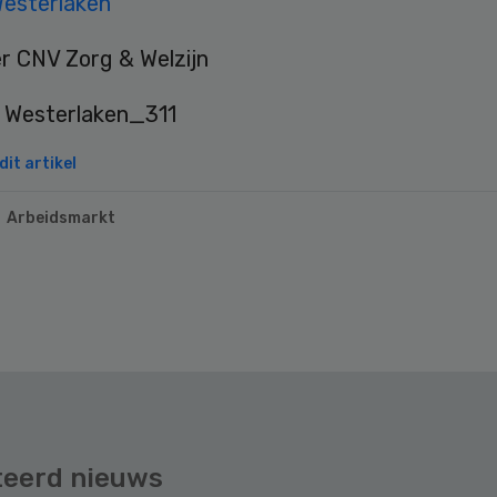
esterlaken
er CNV Zorg & Welzijn
it artikel
Arbeidsmarkt
teerd nieuws