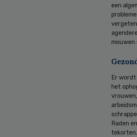
een alge
probleme
vergeten 
agendere
mouwen 
Gezond
Er wordt 
het ophog
vrouwen,
arbeidsm
schrappen
Raden en
tekorten