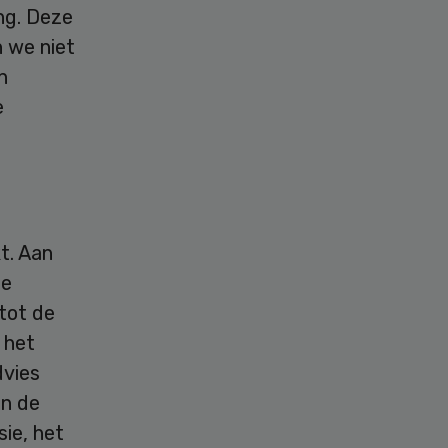
ng. Deze
n we niet
n
e
t. Aan
de
tot de
 het
dvies
an de
ie, het