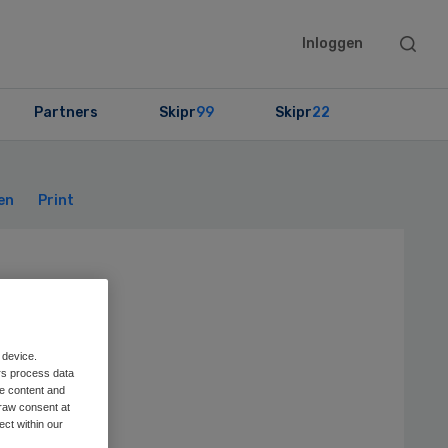
Searc
Inloggen
this
websit
Partners
Skipr
99
Skipr
22
Primary
Sidebar
en
Print
 in
et
 device.
rs process data
me content and
raw consent at
ect within our