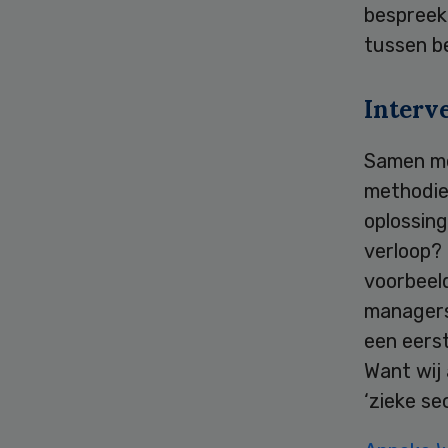
bespreek
tussen b
Interv
Samen met
methodie
oplossin
verloop?
voorbeel
managers
een eers
Want wij
‘zieke s