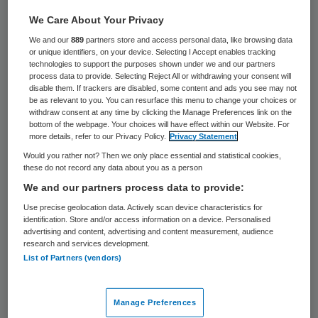
ziekenhuizen en klinieken.
We Care About Your Privacy
We and our
889
partners store and access personal data, like browsing data
or unique identifiers, on your device. Selecting I Accept enables tracking
Les 1: Patiënt centraal
technologies to support the purposes shown under we and our partners
process data to provide. Selecting Reject All or withdrawing your consent will
disable them. If trackers are disabled, some content and ads you see may not
Zet de patiënt voortdurend centraal. Dit
be as relevant to you. You can resurface this menu to change your choices or
withdraw consent at any time by clicking the Manage Preferences link on the
wordt nog weleens vergeten door de
bottom of the webpage. Your choices will have effect within our Website. For
more details, refer to our Privacy Policy.
Privacy Statement
gedetailleerdheid van de normen en de
Would you rather not? Then we only place essential and statistical cookies,
technische uitwerking van VIPP. De regeling
these do not record any data about you as a person
is primair bedoeld en gericht op de patiënt.
We and our partners process data to provide:
Zo is het voor de patiënt helemaal niet
Use precise geolocation data. Actively scan device characteristics for
identification. Store and/or access information on a device. Personalised
relevant in welke informatiesystemen de
advertising and content, advertising and content measurement, audience
research and services development.
zorginstelling zijn gegevens bijhoudt. Alle
List of Partners (vendors)
informatie binnen de betreffende elementen
van de BGZ ggz die binnen een instelling
Manage Preferences
wordt vastgelegd, moet worden gedeeld