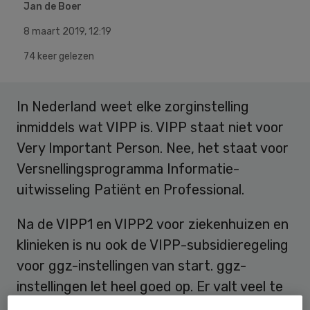
Jan de Boer
8 maart 2019
,
12:19
74 keer gelezen
In Nederland weet elke zorginstelling
inmiddels wat VIPP is. VIPP staat niet voor
Very Important Person. Nee, het staat voor
Versnellingsprogramma Informatie-
uitwisseling Patiënt en Professional.
Na de VIPP1 en VIPP2 voor ziekenhuizen en
klinieken is nu ook de VIPP-subsidieregeling
voor ggz-instellingen van start. ggz-
instellingen let heel goed op. Er valt veel te
leren vanuit de ervaringen opgedaan bij