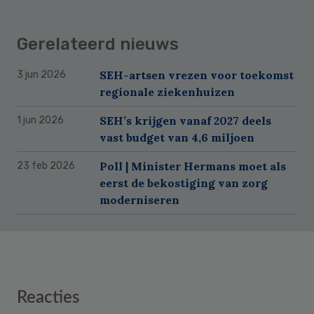
Gerelateerd nieuws
SEH-artsen vrezen voor toekomst
3 jun 2026
regionale ziekenhuizen
SEH’s krijgen vanaf 2027 deels
1 jun 2026
vast budget van 4,6 miljoen
Poll | Minister Hermans moet als
23 feb 2026
eerst de bekostiging van zorg
moderniseren
Reader
Reacties
Interactions