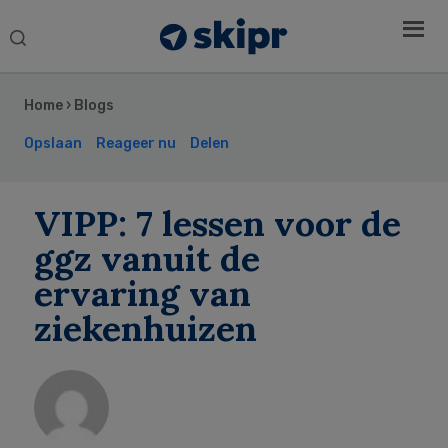
Search
this
Secondary
website
Sidebar
Home
›
Blogs
Opslaan
Reageer nu
Delen
VIPP: 7 lessen voor de
ggz vanuit de
ervaring van
ziekenhuizen