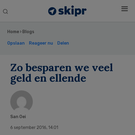
Search
this
Secondary
website
Sidebar
Home
›
Blogs
Opslaan
Reageer nu
Delen
Zo besparen we veel
geld en ellende
San Oei
6 september 2016
,
14:01