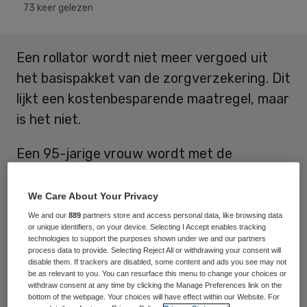
73 keer gelezen
Een rollator wordt niet meer vergoed uit
het basispakket van de zorgverzekering. Dit
lijkt een kostenbesparende maatregel, maar
is het niet.
Een 95-jarige vrouw wordt met de
ambulance op de SEH binnengebracht. Ze is
thuis gevallen en geeft veel pijn aan in de
We Care About Your Privacy
linkerheup en kan moeilijk staan. Onder
We and our
889
partners store and access personal data, like browsing data
or unique identifiers, on your device. Selecting I Accept enables tracking
verdenking van een proximale
technologies to support the purposes shown under we and our partners
process data to provide. Selecting Reject All or withdrawing your consent will
femurfractuur wordt ze aangeboden. Uit
disable them. If trackers are disabled, some content and ads you see may not
onderzoek blijkt ze een ramusfractuur te
be as relevant to you. You can resurface this menu to change your choices or
withdraw consent at any time by clicking the Manage Preferences link on the
hebben en hoeft niet geopereerd te
bottom of the webpage. Your choices will have effect within our Website. For