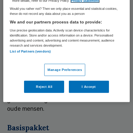
more details, refer to our Privacy Policy.
Privacy Statement
worden. Ze wordt gemobiliseerd op geleide
Would you rather not? Then we only place essential and statistical cookies,
van pijnklachten met het uitdrukkelijk
these do not record any data about you as a person
advies om een hulpmiddel, in dit geval een
We and our partners process data to provide:
rollator, te gebruiken. Omdat ze alleen
Use precise geolocation data. Actively scan device characteristics for
identification. Store and/or access information on a device. Personalised
woont moet voor haar een tijdelijke opvang
advertising and content, advertising and content measurement, audience
research and services development.
in een tehuis worden gezocht.
List of Partners (vendors)
Deze dame heeft geluk gehad. Veel van
Manage Preferences
haar leeftijdsgenoten lopen een
femurfractuur op, omdat ze niet stevig op
Reject All
I Accept
de benen staan en geen loopmiddel willen
gebruiken. Volgens hen is een rollator voor
oude mensen.
Basispakket