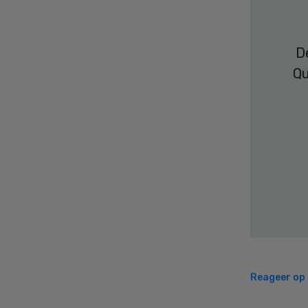
D
Qu
Reageer op d