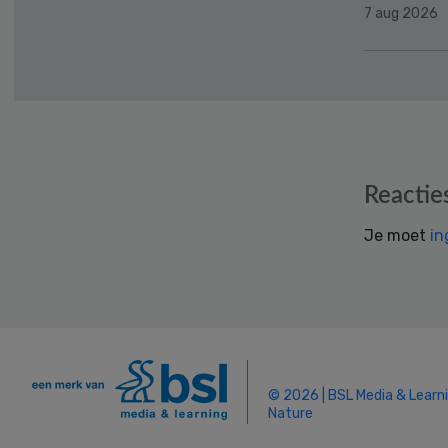
7 aug 2026
Reader
Reactie
Interactions
Je moet
in
© 2026 | BSL Media & Learn
Nature