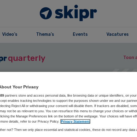
Video’s
Thema’s
Events
Vacatures
quarterly
Toon a
About Your Privacy
zine
Opslaan
Reageer nu
Del
889
partners store and access personal data, like browsing data or unique identifiers, on your
Accept enables tracking technologies to support the purposes shown under we and our partne
electing Reject All or withdrawing your consent will disable them. If trackers are disabled, so
may not be as relevant to you. You can resurface this menu to change your choices or withd
licking the Manage Preferences link on the bottom of the webpage. Your choices will have eff
itengaats | Wete
more details, refer to our Privacy Policy.
Privacy Statement
her not? Then we only place essential and statistical cookies, these do not record any data