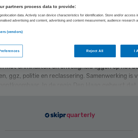
t de ander kan
r partners process data to provide:
eolocation data. Actively scan device characteristics for identification. Store and/or access 
onalised advertising and content, advertising and content measurement, audience research 
.
ners (vendors)
 van Lonkhuyzen
26 maart 2022
,
00:00
47 keer gelezen
Cowell
references
Reject All
I 
 met criminaliteit en onveiligheid liggen op het b
, ggz, politie en reclassering. Samenwerking is 
nontkoombaar. In de regio Den Haag gebeurt dat 
quarterly