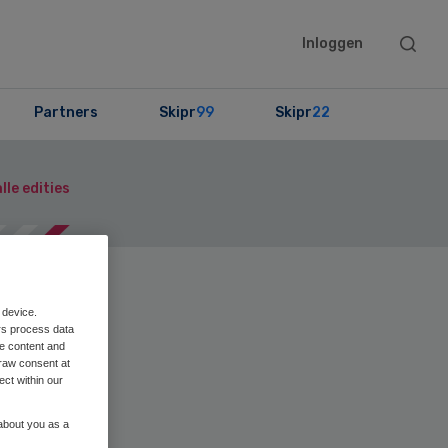
Searc
Inloggen
this
websit
Partners
Skipr
99
Skipr
22
lle edities
en
Print
 device.
rs process data
me content and
raw consent at
ect within our
n
 about you as a