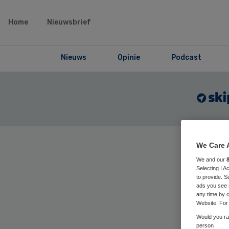
Home
Nieuwsbrief
Nieuws
Opinie
Podcast
We Care 
Home
›
Maga
We and our
articles
Selecting I 
to provide. S
ads you see 
any time by c
Bu
Website. For 
Would you rat
person