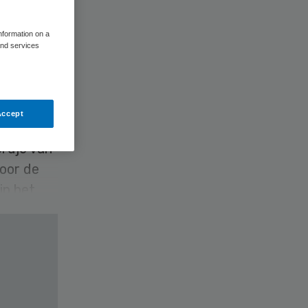
information on a
and services
Accept
ordje van
voor de
in het