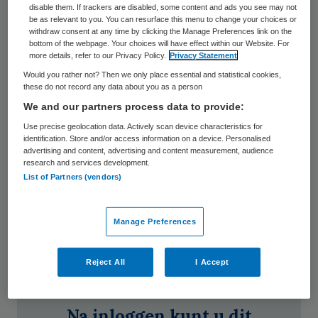
Skipr Events
disable them. If trackers are disabled, some content and ads you see may not
be as relevant to you. You can resurface this menu to change your choices or
26 maart 2022
,
00:00
withdraw consent at any time by clicking the Manage Preferences link on the
bottom of the webpage. Your choices will have effect within our Website. For
43 keer gelezen
more details, refer to our Privacy Policy.
Privacy Statement
Would you rather not? Then we only place essential and statistical cookies,
these do not record any data about you as a person
De coronacrisis heeft de zorg op scherp
We and our partners process data to provide:
gezet. Maar het systeem van zorg staat al
Use precise geolocation data. Actively scan device characteristics for
veel langer onder druk, denkt spreker en
identification. Store and/or access information on a device. Personalised
advertising and content, advertising and content measurement, audience
therapeut Mia Wessels. Hoogste tijd voor
research and services development.
zorgprofessionals om
List of Partners (vendors)
Manage Preferences
quarterly
Reject All
I Accept
Na inloggen kunt u dit