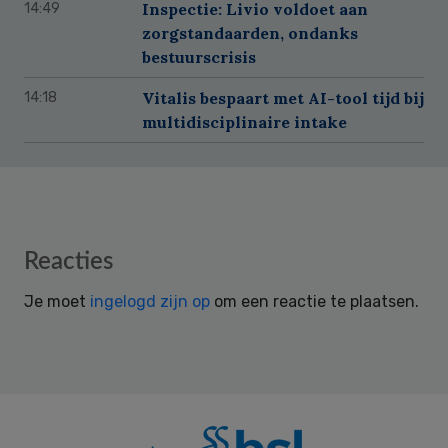
Inspectie: Livio voldoet aan
14:49
zorgstandaarden, ondanks
bestuurscrisis
Vitalis bespaart met AI-tool tijd bij
14:18
multidisciplinaire intake
Reader
Reacties
Interactions
Je moet
ingelogd zijn op
om een reactie te plaatsen.