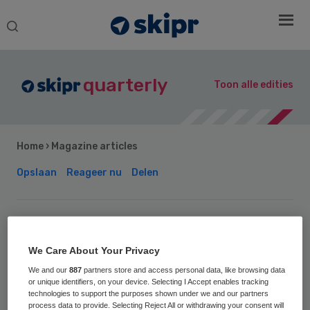
Search
this
website
quarterly
Toon alle edities
Home
›
Magazine articles
Opslaan
Reageer nu
Delen
Skills | Mia Wessels: ‘De
zorg moet beter voor
We Care About Your Privacy
zichzelf zorgen’
We and our
887
partners store and access personal data, like browsing data
or unique identifiers, on your device. Selecting I Accept enables tracking
technologies to support the purposes shown under we and our partners
process data to provide. Selecting Reject All or withdrawing your consent will