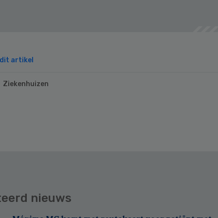
it artikel
Ziekenhuizen
teerd nieuws