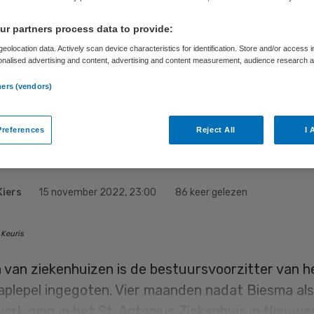
sma: ‘Het is
r partners process data to provide:
enkbaar dat alle
eolocation data. Actively scan device characteristics for identification. Store and/or access 
onalised advertising and content, advertising and content measurement, audience research 
.
’s alles blijven
ners (vendors)
en’
references
Reject All
I 
Kiers
15 november 2022
,
23:00
86 keer gelezen
 Keuris
 van ziekenhuizen is de bestuursvoorzitter van 
plepel ingegoten. Vier maanden nadat Biesma als 
erk ging in het St. Antonius Ziekenhuis in Nieuwe