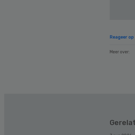
Reageer op d
Meer over:
Gerela