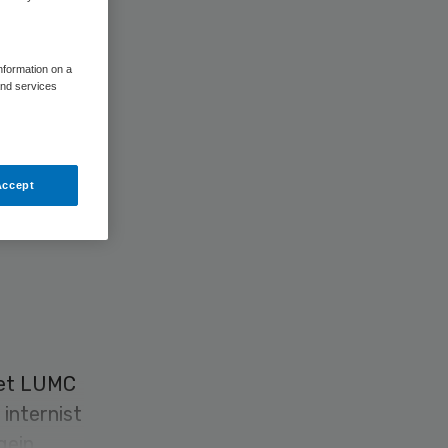
information on a
and services
Accept
het LUMC
internist
gein