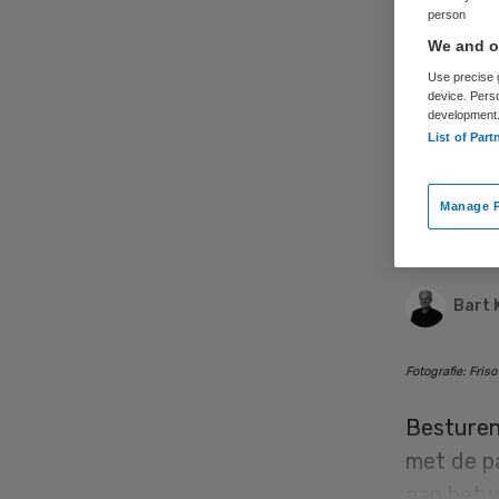
Bie
person
We and ou
ond
Use precise g
device. Pers
development
umc
List of Part
do
Manage P
Bart 
Fotografie: Friso
Besturen
met de pa
aan het w