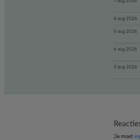
7 aug 2026
6 aug 2026
6 aug 2026
6 aug 2026
5 aug 2026
Reader
Reactie
Interactions
Je moet
in