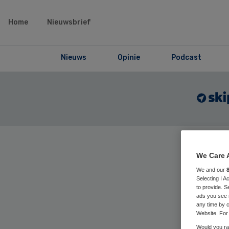
Home
Nieuwsbrief
Nieuws
Opinie
Podcast
Home
›
Maga
We Care 
articles
We and our
Selecting I 
to provide. S
ads you see 
Ko
any time by c
Website. For 
Would you rat