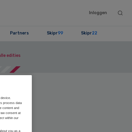
Searc
Inloggen
this
websit
Partners
Skipr
99
Skipr
22
lle edities
en
Print
 device.
rs process data
me content and
raw consent at
ect within our
 about you as a