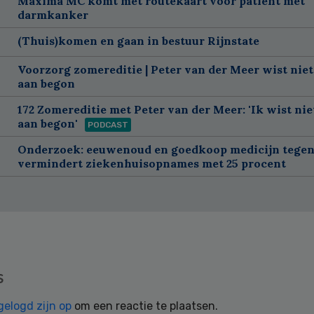
Máxima MC komt met routekaart voor patiënt met
darmkanker
(Thuis)komen en gaan in bestuur Rijnstate
Voorzorg zomereditie | Peter van der Meer wist niet
aan begon
172 Zomereditie met Peter van der Meer: 'Ik wist nie
aan begon'
PODCAST
Onderzoek: eeuwenoud en goedkoop medicijn tegen
vermindert ziekenhuisopnames met 25 procent
s
gelogd zijn op
om een reactie te plaatsen.