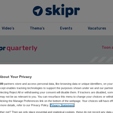
Video’s
Thema’s
Events
Vacatures
quarterly
Toon a
zine
About Your Privacy
Opslaan
Reageer nu
Del
889
partners store and access personal data, like browsing data or unique identifiers, on your
Accept enables tracking technologies to support the purposes shown under we and our partne
electing Reject All or withdrawing your consent will disable them. If trackers are disabled, so
may not be as relevant to you. You can resurface this menu to change your choices or withd
mpas | Douwe
licking the Manage Preferences link on the bottom of the webpage. Your choices will have eff
more details, refer to our Privacy Policy.
Privacy Statement
her not? Then we only place essential and statistical cookies, these do not record any data