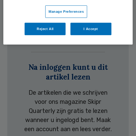
blijkt al bij de trotse ontvangst in het
Manage Preferences
Reject All
I Accept
quarterly
Na inloggen kunt u dit
artikel lezen
De artikelen die we schrijven
voor ons magazine Skipr
Quarterly zijn gratis te lezen
wanneer u ingelogd bent. Maak
een account aan en lees verder.