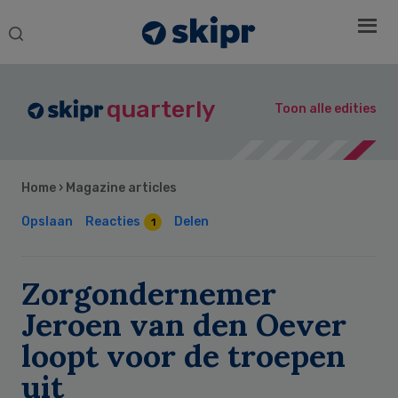
Search
this
website
quarterly
Toon alle edities
Home
›
Magazine articles
Opslaan
Reacties
Delen
1
Zorgondernemer
Jeroen van den Oever
loopt voor de troepen
uit