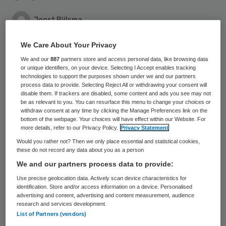
Joost Bijlsma
24 november 2023
,
13:20
We Care About Your Privacy
4274 keer gelezen
We and our
887
partners store and access personal data, like browsing data
or unique identifiers, on your device. Selecting I Accept enables tracking
technologies to support the purposes shown under we and our partners
Jeroen van den Oever door Maurits Giesen
process data to provide. Selecting Reject All or withdrawing your consent will
disable them. If trackers are disabled, some content and ads you see may not
be as relevant to you. You can resurface this menu to change your choices or
withdraw consent at any time by clicking the Manage Preferences link on the
bottom of the webpage. Your choices will have effect within our Website. For
more details, refer to our Privacy Policy.
Privacy Statement
Would you rather not? Then we only place essential and statistical cookies,
these do not record any data about you as a person
We and our partners process data to provide:
Use precise geolocation data. Actively scan device characteristics for
identification. Store and/or access information on a device. Personalised
Jeroen van den Oever door Maurits Giesen
advertising and content, advertising and content measurement, audience
research and services development.
Een ondernemer in de zorg, zo kun je
List of Partners (vendors)
Jeroen van den Oever gerust noemen. Dat