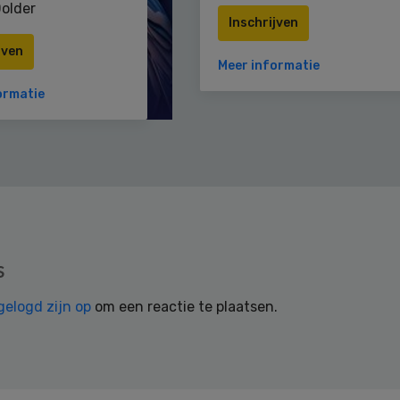
older
Inschrijven
jven
Meer informatie
ormatie
s
gelogd zijn op
om een reactie te plaatsen.