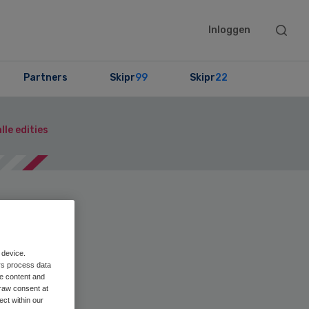
Searc
Inloggen
this
websit
Partners
Skipr
99
Skipr
22
lle edities
en
Print
 device.
rs process data
me content and
raw consent at
ect within our