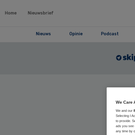
Home
Nieuwsbrief
Nieuws
Opinie
Podcast
Home
›
Maga
articles
We Care 
We and our
Selecting I 
Per
to provide. S
ads you see 
any time by c