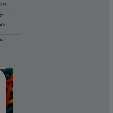
 vvt
gz
aak
er