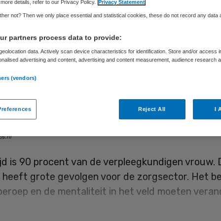
nnen in
more details, refer to our Privacy Policy.
Privacy Statement
her not? Then we only place essential and statistical cookies, these do not record any data
rgberoepen is
r partners process data to provide:
eolocation data. Actively scan device characteristics for identification. Store and/or access 
entieel
onalised advertising and content, advertising and content measurement, audience research 
.
ners (vendors)
olenaarvictorvanreijswoud
25 juni 2022
,
00:00
191 keer ge
references
Reject All
I 
os.nl
jd is 90 procent van de verpleegkundigen vrouw. 
s heeft grote gevolgen voor de zorgsector. Het b
eroep en de mentaliteit in het veld moeten veran