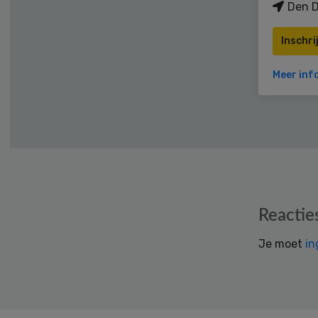
Den D
Inschri
Meer inf
Reader
Reactie
Interactions
Je moet
in