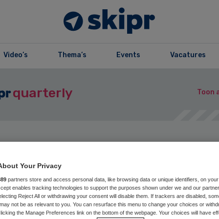
Video’s
Thema’s
Events
Vacatures
quarterly
Toon a
zine
Opslaan
Reageer nu
Del
About Your Privacy
889
partners store and access personal data, like browsing data or unique identifiers, on your
Accept enables tracking technologies to support the purposes shown under we and our partne
spectief | Meer
electing Reject All or withdrawing your consent will disable them. If trackers are disabled, so
may not be as relevant to you. You can resurface this menu to change your choices or withd
licking the Manage Preferences link on the bottom of the webpage. Your choices will have eff