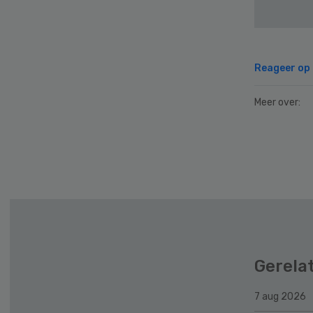
Reageer op d
Meer over:
Gerela
7 aug 2026