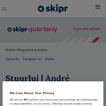
Search
this
website
quarterly
Toon alle edities
Home
›
Magazine articles
Opslaan
Reageer nu
Delen
Stuurlui | André
Rouvoet: ‘De boel
kantelt van zorg naar
We Care About Your Privacy
gezondheid’
We and our
887
partners store and access personal data, like browsing data
or unique identifiers, on your device. Selecting I Accept enables tracking