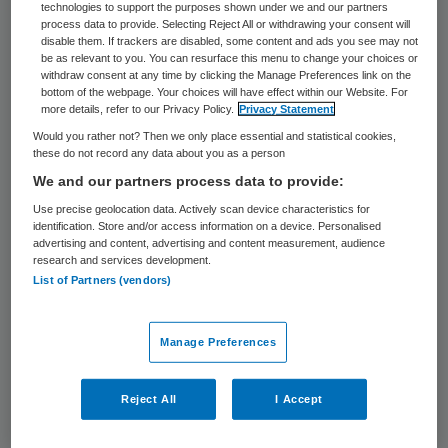
technologies to support the purposes shown under we and our partners
process data to provide. Selecting Reject All or withdrawing your consent will
Pierre de Winter
disable them. If trackers are disabled, some content and ads you see may not
be as relevant to you. You can resurface this menu to change your choices or
withdraw consent at any time by clicking the Manage Preferences link on the
26 juni 2022
,
00:00
bottom of the webpage. Your choices will have effect within our Website. For
153 keer gelezen
more details, refer to our Privacy Policy.
Privacy Statement
Would you rather not? Then we only place essential and statistical cookies,
these do not record any data about you as a person
Beeld: Kiki Groot / Lumen
We and our partners process data to provide:
Als geen ander hebben de GGD’en de
Use precise geolocation data. Actively scan device characteristics for
identification. Store and/or access information on a device. Personalised
afgelopen twee jaar de zwaartekracht van
advertising and content, advertising and content measurement, audience
de arbeidsmarkt uitgedaagd. Een interview
research and services development.
List of Partners (vendors)
met voorzitter van koepelorganisatie GGD-
GHOR Nederland André Rouvoet, over de
Manage Preferences
geleerde lessen
Reject All
I Accept