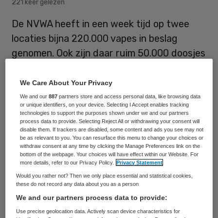
221 keer gelezen
De NVWA heeft in een week tijd op twee
locaties bijna 220.000 vapes in beslag
genomen. Ook zijn daar ruim 50.000 doosjes
met nicotinezakjes aangetroffen. In zo’n
zakje zit tabak in poedervorm.
We Care About Your Privacy
We and our
887
partners store and access personal data, like browsing data
or unique identifiers, on your device. Selecting I Accept enables tracking
technologies to support the purposes shown under we and our partners
Dat wordt doorgaans onder de bovenlip
process data to provide. Selecting Reject All or withdrawing your consent will
gestopt waarbij de nicotine door het
disable them. If trackers are disabled, some content and ads you see may not
be as relevant to you. You can resurface this menu to change your choices or
slijmvlies wordt opgenomen. Inspecteurs
withdraw consent at any time by clicking the Manage Preferences link on the
bottom of the webpage. Your choices will have effect within our Website. For
vonden de verboden producten in een
more details, refer to our Privacy Policy.
Privacy Statement
bedrijf in Zuid-Holland en in een Noord-
Would you rather not? Then we only place essential and statistical cookies,
these do not record any data about you as a person
Brabantse opslag. De vapes en zakjes
We and our partners process data to provide:
worden vernietigd en dat moeten de
Use precise geolocation data. Actively scan device characteristics for