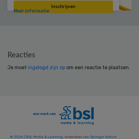
Inschrijven
Meer informatie
Reader
Reacties
Interactions
Je moet
ingelogd zijn op
om een reactie te plaatsen.
© 2026 | BSL Media & Learning
, onderdeel van
Springer Nature