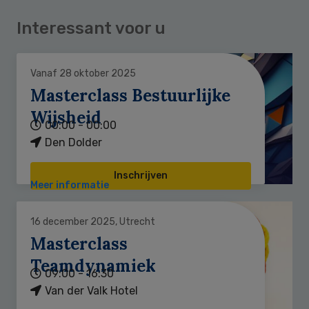
Interessant voor u
Vanaf 28 oktober 2025
Masterclass Bestuurlijke
Wijsheid
00:00 - 00:00
Den Dolder
Inschrijven
Meer informatie
16 december 2025, Utrecht
Masterclass
Teamdynamiek
09:00 - 16:30
Van der Valk Hotel