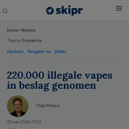
Search
this
Secondary
website
Sidebar
Home
›
Nieuws
Thema:
Preventie
Opslaan
Reageer nu
Delen
220.000 illegale vapes
in beslag genomen
Thijs Peters
13 mei 2026
,
11:57