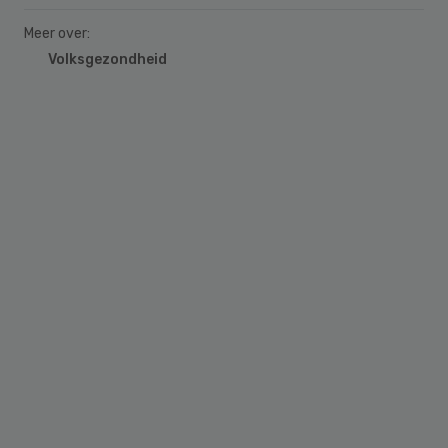
Meer over:
Volksgezondheid
Primary
Sidebar