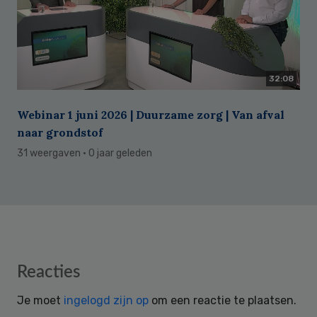
32:08
Webinar 1 juni 2026 | Duurzame zorg | Van afval
naar grondstof
31 weergaven
· 0 jaar geleden
Reader
Reacties
Interactions
Je moet
ingelogd zijn op
om een reactie te plaatsen.