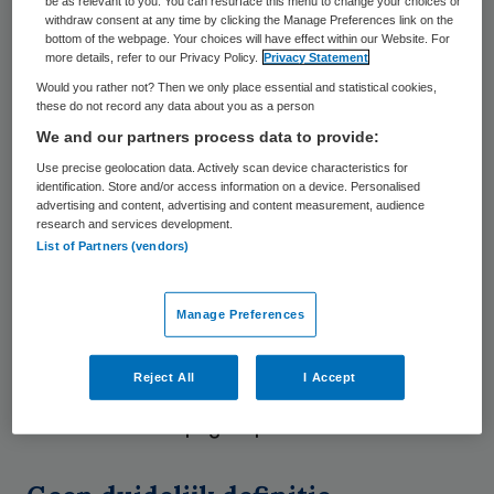
het bijvoorbeeld gaan om vermoeidheid,
be as relevant to you. You can resurface this menu to change your choices or
withdraw consent at any time by clicking the Manage Preferences link on the
kortademigheid, slaapproblemen of
bottom of the webpage. Your choices will have effect within our Website. For
more details, refer to our Privacy Policy.
Privacy Statement
concentratie- of geheugenproblemen.
Would you rather not? Then we only place essential and statistical cookies,
these do not record any data about you as a person
Het ministerie van VWS heeft de
We and our partners process data to provide:
Gezondheidsraad gevraagd om de stand
Use precise geolocation data. Actively scan device characteristics for
identification. Store and/or access information on a device. Personalised
van de wetenschap rondom post-COVID in
advertising and content, advertising and content measurement, audience
kaart te brengen en aandacht te besteden
research and services development.
List of Partners (vendors)
aan hoe post-COVID zich verhoudt tot
andere post-acute infectiesyndromen
Manage Preferences
(PAIS). De raad heeft met het advies niet
beoogd om een richtlijn voor de klinische
Reject All
I Accept
praktijk te bieden, omdat dit aan de
relevante beroepsgroepen is.