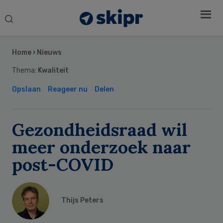
Search
this
Secondary
website
Sidebar
Home
›
Nieuws
Thema:
Kwaliteit
Opslaan
Reageer nu
Delen
Gezondheidsraad wil
meer onderzoek naar
post-COVID
Thijs Peters