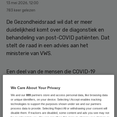
13 mei 2026
,
12:00
783 keer gelezen
De Gezondheidsraad wil dat er meer
duidelijkheid komt over de diagonstiek en
behandeling van post-COVID patiënten. Dat
stelt de raad in een advies aan het
ministerie van VWS.
Een deel van de mensen die COVID-19
hebben doorgemaakt, houdt of ontwikkelt
klachten die lang aanhouden, ook wel post-
We Care About Your Privacy
COVID (of long COVID) genoemd. De
We and our
889
partners store and access personal data, like browsing data
or unique identifiers, on your device. Selecting I Accept enables tracking
klachten kunnen verschillen per persoon en
technologies to support the purposes shown under we and our partners
process data to provide. Selecting Reject All or withdrawing your consent will
kunnen met de tijd veranderen. Hierbij kan
disable them. If trackers are disabled, some content and ads you see may not