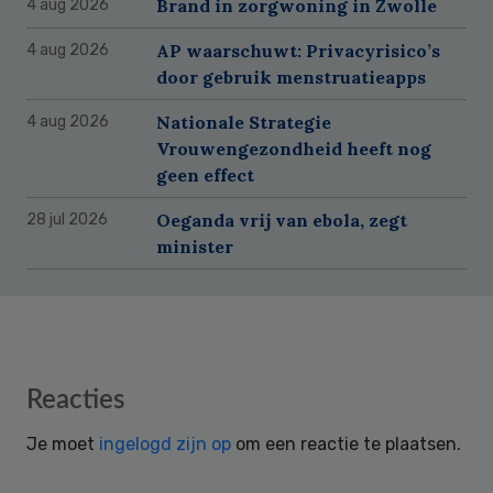
Brand in zorgwoning in Zwolle
4 aug 2026
AP waarschuwt: Privacyrisico’s
4 aug 2026
door gebruik menstruatieapps
Nationale Strategie
4 aug 2026
Vrouwengezondheid heeft nog
geen effect
Oeganda vrij van ebola, zegt
28 jul 2026
minister
Reader
Reacties
Interactions
Je moet
ingelogd zijn op
om een reactie te plaatsen.