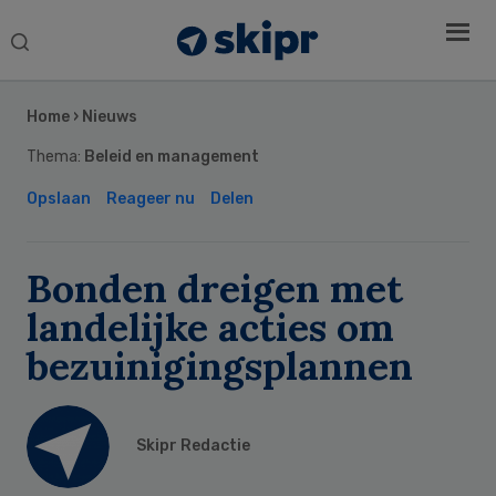
Search
this
Secondary
website
Sidebar
Home
›
Nieuws
Thema:
Beleid en management
Opslaan
Reageer nu
Delen
Bonden dreigen met
landelijke acties om
bezuinigingsplannen
Skipr Redactie