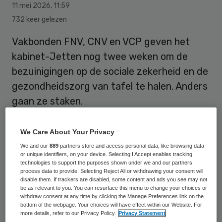
11 mei 2026
,
11:59
732 keer gelezen
Vakbonden FNV, CNV en VCP geven het
kabinet-Jetten nog twee weken om de
bezuinigingen op de sociale zekerheid en de
gezondheidszorg van tafel te halen. Anders
gaan ze staken.
We Care About Your Privacy
“Mocht het kabinet ons niet
We and our
889
partners store and access personal data, like browsing data
tegemoetkomen, dan volgen vanaf 30 mei
or unique identifiers, on your device. Selecting I Accept enables tracking
technologies to support the purposes shown under we and our partners
collectieve acties. Stakingen en
process data to provide. Selecting Reject All or withdrawing your consent will
werkonderbrekingen worden niet
disable them. If trackers are disabled, some content and ads you see may not
be as relevant to you. You can resurface this menu to change your choices or
uitgesloten. Dit zal grote delen van
withdraw consent at any time by clicking the Manage Preferences link on the
bottom of the webpage. Your choices will have effect within our Website. For
Nederland raken”, zeggen de voorzitters
more details, refer to our Privacy Policy.
Privacy Statement