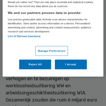
van de bonden in een gezamenlijke
Would you rather not? Then we only place essential and statistical cookies,
these do not record any data about you as a person
verklaring.
We and our partners process data to provide:
Use precise geolocation data. Actively scan device characteristics for
Miljardenbezuinigingen
identification. Store and/or access information on a device. Personalised
advertising and content, advertising and content measurement, audience
research and services development.
Het kabinet-Jetten wil miljarden besparen
List of Partners (vendors)
op de sociale zekerheid en de
gezondheidszorg om de stijging van de
Manage Preferences
defensie-uitgaven te dekken. De bonden
zijn al langer verbolgen over de
Reject All
I Accept
kabinetsplannen om de AOW-leeftijd te
verhogen en te bezuinigen op
werkloosheidsuitkering WW en
arbeidsongeschiktheidsuitkering WIA.
Gezamenlijk zouden die ruim 6 miljard euro