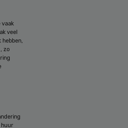
e vaak
ak veel
jk hebben,
, zo
ring
e
andering
n huur