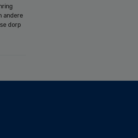
nring
n andere
rse dorp