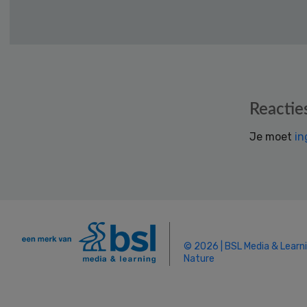
Reader
Reactie
Interactions
Je moet
in
© 2026 | BSL Media & Learn
Nature