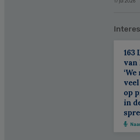
17 jul 2026
Interes
163 
van
‘We
veel
op p
in d
spr
Naa