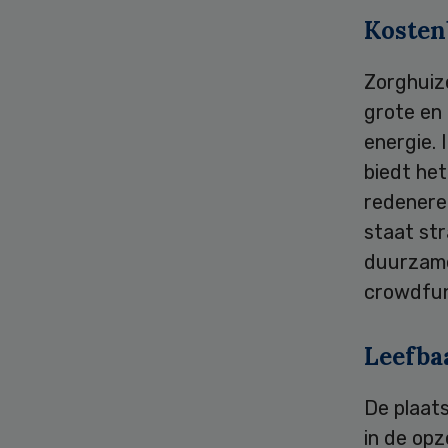
Kosten
Zorghuiz
grote en 
energie. 
biedt he
redenere
staat str
duurzame
crowdfun
Leefba
De plaat
in de opz