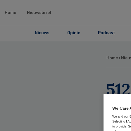
Home
Nieuwsbrief
Nieuws
Opinie
Podcast
Home
›
Nieu
51
zor
We Care 
We and our
Selecting I 
to provide. S