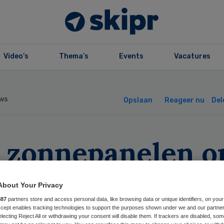
Video’s
Thema’s
Events
Vacatures
ws
Opslaan
Reageer nu
Del
2 zonnepanelen o
ghuis in Voorst
About Your Privacy
887
partners store and access personal data, like browsing data or unique identifiers, on your
Accept enables tracking technologies to support the purposes shown under we and our partne
electing Reject All or withdrawing your consent will disable them. If trackers are disabled, so