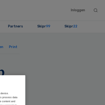
Searc
Inloggen
this
websit
Partners
Skipr
99
Skipr
22
Primary
Sidebar
en
Print
p
 device.
rs process data
me content and