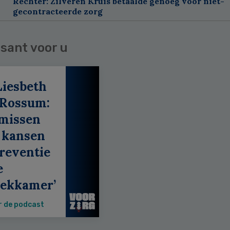
Rechter: Zilveren Kruis betaalde genoeg voor niet-
gecontracteerde zorg
sant voor u
Liesbeth
 Rossum:
 missen
 kansen
reventie
e
eekkamer’
r de podcast