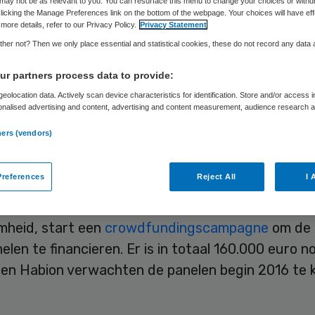
may not be as relevant to you. You can resurface this menu to change your choices or withd
Skipr Redactie
7 oktober 2015
,
10:21
348 keer gelezen
licking the Manage Preferences link on the bottom of the webpage. Your choices will have eff
more details, refer to our Privacy Policy.
Privacy Statement
her not? Then we only place essential and statistical cookies, these do not record any data
ak van zorghuis de Benring in Voorst komen meer
r partners process data to provide:
rd zonnepanelen. Het is de start van het initiatief
eolocation data. Actively scan device characteristics for identification. Store and/or access 
g, dat zoveel mogelijk zonnepanelen op zorghuize
onalised advertising and content, advertising and content measurement, audience research 
.
 wil plaatsen.
ners (vendors)
rg
is een samenwerking van duurzaamheidsorgan
references
Reject All
I 
en woningcorporatie Habion, dat onder andere ei
huis de Benring. Op 9 oktober, de Dag van de
heid, start een
crowdfundingscampagne
om de
len te financieren. Er is in totaal 160.000 euro no
en Habion verwachten de panelen begin 2016 te 