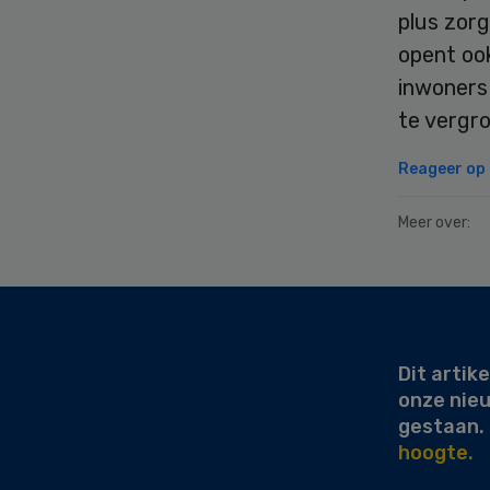
plus zor
opent oo
inwoners
te vergro
Reageer op d
Meer over:
Secondary
Sidebar
Dit artike
onze nie
gestaan.
hoogte.