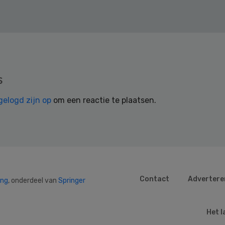
s
gelogd zijn op
om een reactie te plaatsen.
Contact
Advertere
ing
, onderdeel van
Springer
Het l