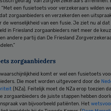
istisch gedrag’ van zorgverzekeraars afremmen. 
: “Met een fusietoets voor verzekeraars wilden w
 dat zorgaanbieders en verzekerden een uitspraa
 de wenselijkheid van een fusie. Je ziet nu al dat
eld in Friesland zorgaanbieders niet meer de keu
en andere partij dan De Friesland Zorgverzekeraa
delen.”
oets zorgaanbieders
 waarschijnlijkheid komt er wel een fusietoets voo
ieders. Die moet worden uitgevoerd door de
Ned
riteit
(NZa). Feitelijk moet de NZa erop toezien d
e zorgaanbieders de juiste stappen hebben door
 inspraak van bijvoorbeeld patiënten. Het
wetsvoor
ligt inmiddels bij de Tweede Kamer. (
Daan Marseli