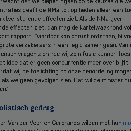
erwacht dat we dieper ingaan op de keuzes die w
ntraties geeft de NMa tot op heden alleen een to
arktverstorende effecten ziet. Als de NMa geen
nde effecten ziet, dan mag de kartelwaakhond vo
ort rapport. Daardoor kan onrust ontstaan, bijvo
grote verzekeraars in een regio samen gaan. Van 
ensen vragen zich hoe wij zo’n fusie kunnen toes
t idee dat er geen concurrentie meer over blijft.
rdat wij de toelichting op onze beoordeling moge
als we geen gevolgen zien. Dat wil de minister n
en.”
listisch gedrag
en Van der Veen en Gerbrands wilden met hun
mo