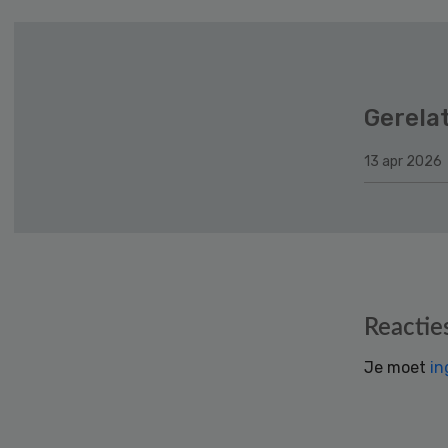
Gerela
13 apr 2026
Reader
Reactie
Interactions
Je moet
in