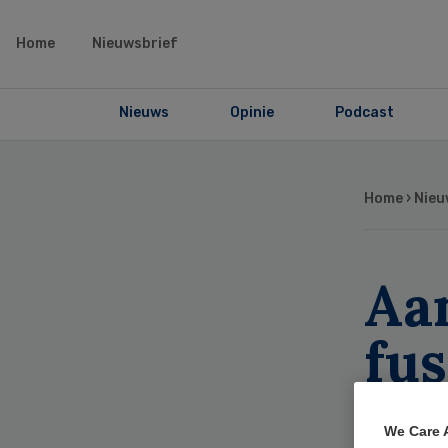
Home
Nieuwsbrief
Nieuws
Opinie
Podcast
Home
›
Nieu
Aa
fus
ve
We Care 