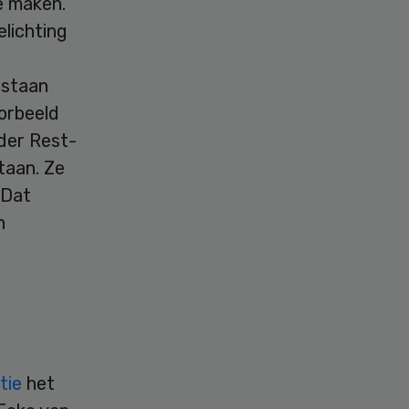
e maken.”
elichting
lstaan
orbeeld
der Rest-
taan. Ze
 Dat
n
u
tie
het