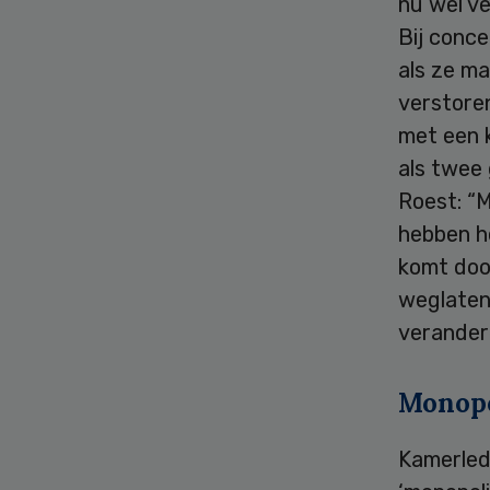
nu wel v
Bij conce
als ze m
verstore
met een k
als twee 
Roest: “M
hebben he
komt doo
weglaten 
verander
Monopo
Kamerled