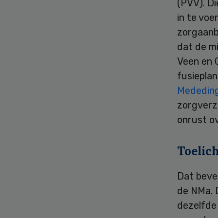
(PVV). Di
in te voe
zorgaanbi
dat de mi
Veen en 
fusieplan
Mededing
zorgverze
onrust ov
Toelic
Dat beve
de NMa. 
dezelfde 