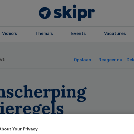
Video’s
Thema’s
Events
Vacatures
ws
Opslaan
Reageer nu
Del
nscherping
ieregels
rzekeraars wass
About Your Privacy