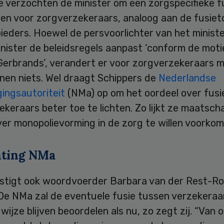
e verzochten de minister om een zorgspecifieke f
ren voor zorgverzekeraars, analoog aan de fusiet
eders. Hoewel de persvoorlichter van het minister
nister de beleidsregels aanpast ‘conform de moti
Gerbrands’, verandert er voor zorgverzekeraars 
nen niets. Wel draagt Schippers de
Nederlandse
ingsautoriteit
(NMa) op om het oordeel over fusi
keraars beter toe te lichten. Zo lijkt ze maatscha
er monopolievorming in de zorg te willen voorkom
hting NMa
stigt ook woordvoerder Barbara van der Rest-Ro
De NMa zal de eventuele fusie tussen verzekeraa
wijze blijven beoordelen als nu, zo zegt zij. “Van