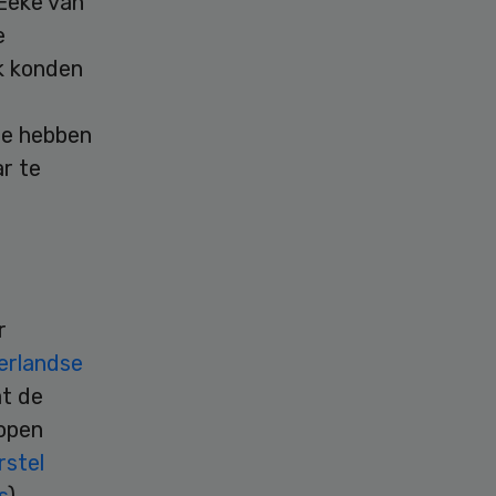
Eeke van
e
k konden
ze hebben
r te
r
erlandse
at de
lopen
stel
s
)