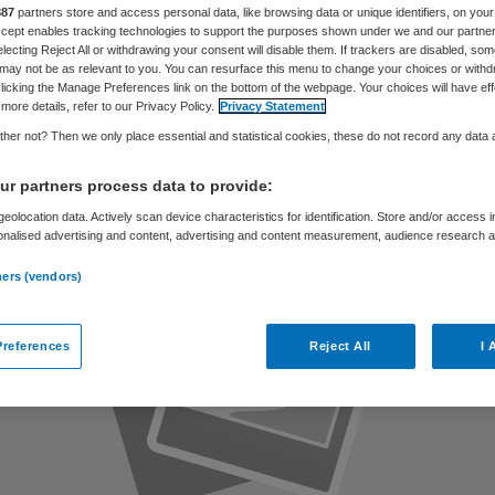
us
887
partners store and access personal data, like browsing data or unique identifiers, on your
Accept enables tracking technologies to support the purposes shown under we and our partne
electing Reject All or withdrawing your consent will disable them. If trackers are disabled, so
may not be as relevant to you. You can resurface this menu to change your choices or withd
licking the Manage Preferences link on the bottom of the webpage. Your choices will have eff
more details, refer to our Privacy Policy.
Privacy Statement
Skipr Redactie
28 juni 2012
,
16:05
44 keer gelezen
her not? Then we only place essential and statistical cookies, these do not record any data
r partners process data to provide:
eolocation data. Actively scan device characteristics for identification. Store and/or access 
onalised advertising and content, advertising and content measurement, audience research 
.
ners (vendors)
references
Reject All
I 