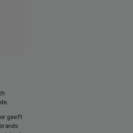
th
de.
or geeft
rbrands