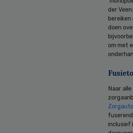
‘monopol
der Veen
bereiken
doen over
bijvoorbe
om met e
onderhan
Fusiet
Naar alle
zorgaanb
Zorgauto
fuserend
inclusief
daarvoor 