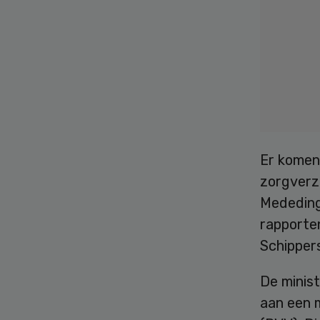
Er komen
zorgverz
Mededingi
rapporten
Schipper
De minist
aan een 