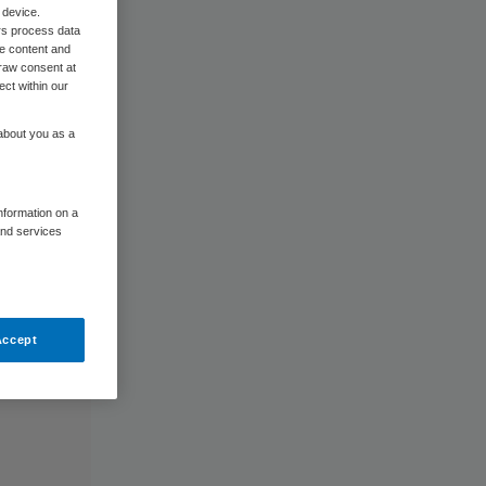
 device.
rs process data
me content and
raw consent at
ect within our
 about you as a
information on a
and services
Accept