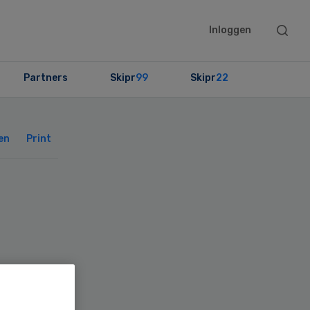
Searc
Inloggen
this
websit
Partners
Skipr
99
Skipr
22
Primary
Sidebar
en
Print
en