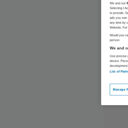
ne
We and our
Selecting I 
to provide. S
ads you see 
any time by c
Website. For 
Would you rat
person
We and ou
Use precise g
device. Pers
development
List of Part
Manage P