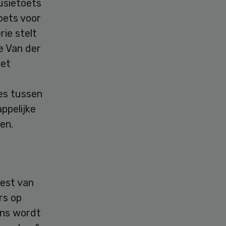
usietoets
oets voor
ie stelt
e Van der
met
es tussen
ppelijke
en.
est van
rs op
 ons wordt