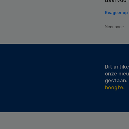
Reageer op d
Meer over:
Secondary
Sidebar
Dit artike
onze nie
gestaan.
hoogte.