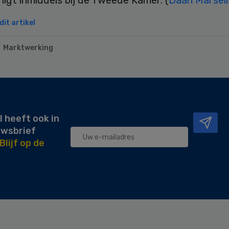
it artikel
Marktwerking
l heeft ook in
uwsbrief
Blijf op de