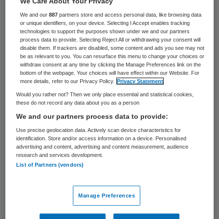
We Care About Your Privacy
jaar fors gestegen. Het totaal aantal
We and our
887
partners store and access personal data, like browsing data
werknemers groeide met 43 duizend ten
or unique identifiers, on your device. Selecting I Accept enables tracking
technologies to support the purposes shown under we and our partners
opzichte van een jaar eerder, terwijl het
process data to provide. Selecting Reject All or withdrawing your consent will
disable them. If trackers are disabled, some content and ads you see may not
aantal fte’s met bijna 35 duizend steeg. Dit
be as relevant to you. You can resurface this menu to change your choices or
withdraw consent at any time by clicking the Manage Preferences link on the
blijkt uit gegevens van het
bottom of the webpage. Your choices will have effect within our Website. For
Onderzoeksprogramma Arbeidsmarkt Zorg
more details, refer to our Privacy Policy.
Privacy Statement
en Welzijn (AZW).
Would you rather not? Then we only place essential and statistical cookies,
these do not record any data about you as a person
We and our partners process data to provide:
Nadat de zorgarbeidsmarkt een aantal
Use precise geolocation data. Actively scan device characteristics for
jaren werd gekenmerkt door krimp in de
identification. Store and/or access information on a device. Personalised
advertising and content, advertising and content measurement, audience
meeste deelsectoren, lag in 2016 zowel het
research and services development.
aantal werknemers als het aantal fte’s
List of Partners (vendors)
alweer op een iets hoger niveau dan in
2014.
In 2017 groeide het aantal
Manage Preferences
werknemers in zorg en welzijn
van ruim