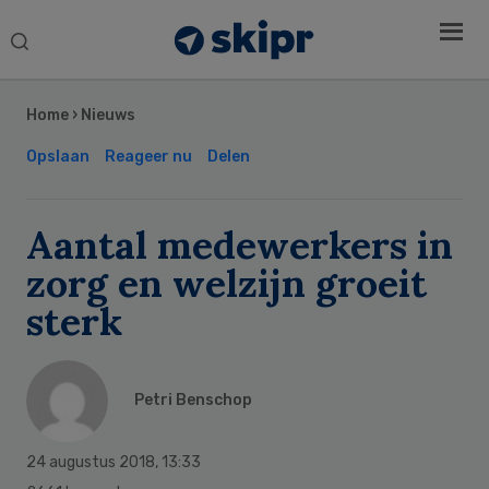
Search
this
Secondary
website
Sidebar
Home
›
Nieuws
Opslaan
Reageer nu
Delen
Aantal medewerkers in
zorg en welzijn groeit
sterk
Petri Benschop
24 augustus 2018
,
13:33