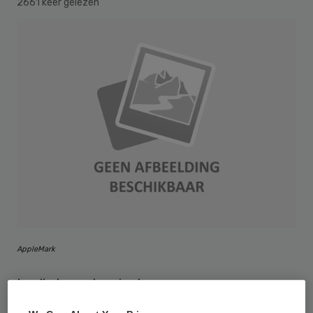
2661 keer gelezen
AppleMark
In alle branches in de zorg- en
welzijnssector is de werkgelegenheid vorig