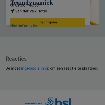
Teamdynamiek
09:00 - 16:30
Van der Valk Hotel
Inschrijven
Meer informatie
Reader
Reacties
Interactions
Je moet
ingelogd zijn op
om een reactie te plaatsen.