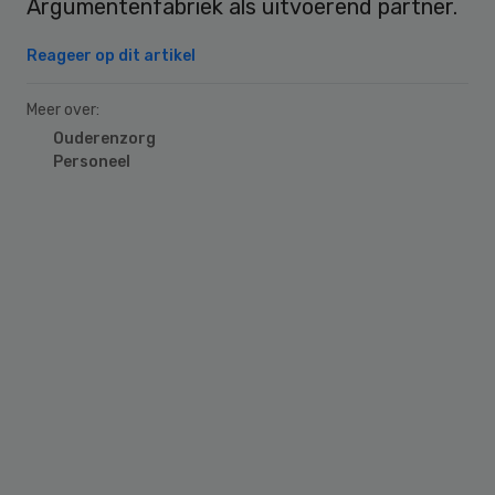
Argumentenfabriek als uitvoerend partner.
Reageer op dit artikel
Meer over:
Ouderenzorg
Personeel
Primary
Sidebar