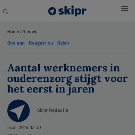
Search
this
Secondary
website
Sidebar
Home
›
Nieuws
Opslaan
Reageer nu
Delen
Aantal werknemers in
ouderenzorg stijgt voor
het eerst in jaren
Skipr Redactie
5 juni 2018
,
12:00