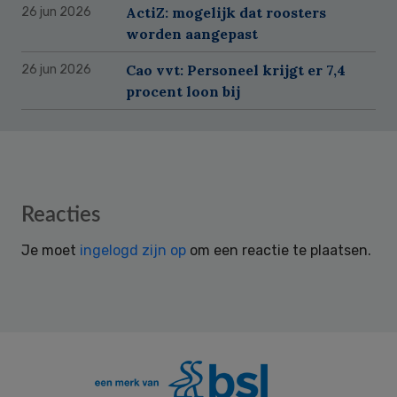
ActiZ: mogelijk dat roosters
26 jun 2026
worden aangepast
Cao vvt: Personeel krijgt er 7,4
26 jun 2026
procent loon bij
Reader
Reacties
Interactions
Je moet
ingelogd zijn op
om een reactie te plaatsen.