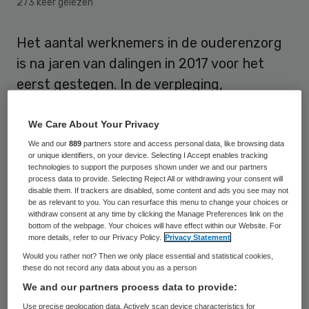
273 keer gelezen
Het aantal werknemers in de ouderenzorg
is na jaren van dalingen in 2017 voor het
eerst gestegen. In de verpleging,
verzorging en thuiszorg werkten in het
derde kwartaal van vorig jaar 376 duizend
We Care About Your Privacy
mensen, 9300 meer dan een jaar eerder. Dit
We and our
889
partners store and access personal data, like browsing data
or unique identifiers, on your device. Selecting I Accept enables tracking
komt naar voren in het dinsdag verschenen
technologies to support the purposes shown under we and our partners
process data to provide. Selecting Reject All or withdrawing your consent will
boek ‘Zó werkt de ouderenzorg’.
disable them. If trackers are disabled, some content and ads you see may not
be as relevant to you. You can resurface this menu to change your choices or
withdraw consent at any time by clicking the Manage Preferences link on the
Het aantal werknemers is zowel in de
bottom of the webpage. Your choices will have effect within our Website. For
more details, refer to our Privacy Policy.
Privacy Statement
thuiszorg als in de verpleging en verzorging
Would you rather not? Then we only place essential and statistical cookies,
gestegen, met circa 2,5 procent. Ondanks
these do not record any data about you as a person
de stijging werken er nu nog 24 duizend
We and our partners process data to provide:
mensen minder in de ouderenzorg dan in
Use precise geolocation data. Actively scan device characteristics for