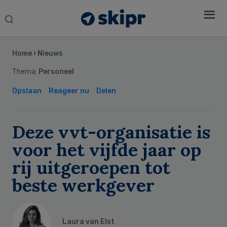
Search
this
Secondary
website
Sidebar
Home
›
Nieuws
Thema:
Personeel
Opslaan
Reageer nu
Delen
Deze vvt-organisatie is
voor het vijfde jaar op
rij uitgeroepen tot
beste werkgever
Laura van Elst