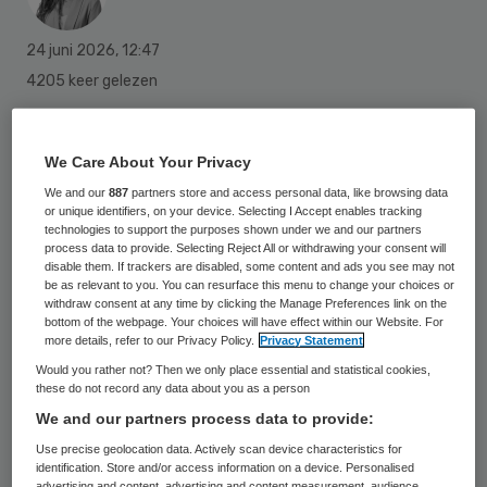
24 juni 2026
,
12:47
4205 keer gelezen
Aafje mag zich opnieuw ‘Beste Werkgever’
noemen. Bestuursvoorzitter Guy Buck
We Care About Your Privacy
dankt het aan een bewuste strategie. “Wij
We and our
887
partners store and access personal data, like browsing data
or unique identifiers, on your device. Selecting I Accept enables tracking
zetten onze medewerkers op de eerste
technologies to support the purposes shown under we and our partners
process data to provide. Selecting Reject All or withdrawing your consent will
plaats en cliënt op de tweede plaats.”
disable them. If trackers are disabled, some content and ads you see may not
be as relevant to you. You can resurface this menu to change your choices or
withdraw consent at any time by clicking the Manage Preferences link on the
bottom of the webpage. Your choices will have effect within our Website. For
Aafje doet jaarlijks mee aan het
more details, refer to our Privacy Policy.
Privacy Statement
onafhankelijke medewerkersonderzoek van
Would you rather not? Then we only place essential and statistical cookies,
these do not record any data about you as a person
2DAYSMOOD. Voor de meting wordt
We and our partners process data to provide:
gewerkt met de Employee Net Promoter
Use precise geolocation data. Actively scan device characteristics for
Score (eNPS), een wereldwijde standaard
identification. Store and/or access information on a device. Personalised
advertising and content, advertising and content measurement, audience