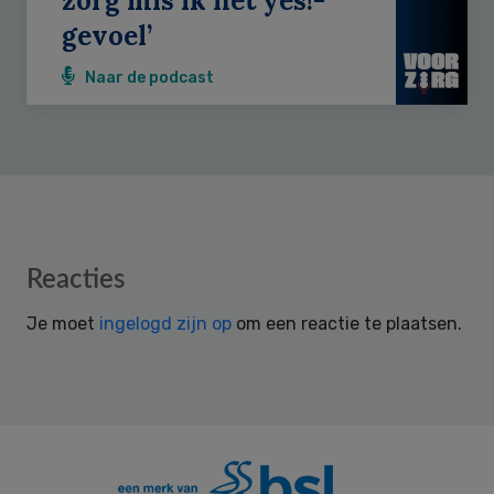
zorg mis ik het yes!-
gevoel’
Naar de podcast
Reader
Reacties
Interactions
Je moet
ingelogd zijn op
om een reactie te plaatsen.