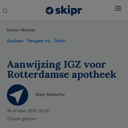
Search
this
Secondary
website
Sidebar
Home
›
Nieuws
Opslaan
Reageer nu
Delen
Aanwijzing IGZ voor
Rotterdamse apotheek
Skipr Redactie
18 oktober 2012
,
08:20
23 keer gelezen