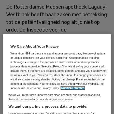
De Rotterdamse Medsen apotheek Lagaay-
Westblaak heeft haar zaken met betrekking
tot de patiëntveiligheid nog altijd niet op
orde. De Inspectie voor de
Gezondheidszorg (IGZ) heeft daarom een
advies gegeven aan Minister Schippers van
We Care About Your Privacy
VWS om de apotheek een aanwijzing te
We and our
889
partners store and access personal data, like browsing data
or unique identifiers, on your device. Selecting I Accept enables tracking
geven.
technologies to support the purposes shown under we and our partners
process data to provide. Selecting Reject All or withdrawing your consent will
disable them. If trackers are disabled, some content and ads you see may not
De apotheek kwam op 11 september 2012
be as relevant to you. You can resurface this menu to change your choices or
onder verscherpt toezicht
van de IGZ te
withdraw consent at any time by clicking the Manage Preferences link on the
bottom of the webpage. Your choices will have effect within our Website. For
staan omdat de inspectie gebreken
more details, refer to our Privacy Policy.
Privacy Statement
constateerde bij onder meer de
Would you rather not? Then we only place essential and statistical cookies,
these do not record any data about you as a person
medicatiebewaking, receptverwerking,
We and our partners process data to provide:
medicatieoverdracht en opslag. De
Use precise geolocation data. Actively scan device characteristics for