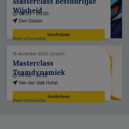
Masterclass Bestuurlijke
Wijsheid
00:00 - 00:00
Den Dolder
Inschrijven
Meer informatie
16 december 2025, Utrecht
Masterclass
Teamdynamiek
09:00 - 16:30
Van der Valk Hotel
Inschrijven
Meer informatie