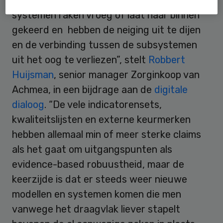
systemen raken vroeg of laat naar binnen
gekeerd en hebben de neiging uit te dijen
en de verbinding tussen de subsystemen
uit het oog te verliezen”, stelt
Robbert
Huijsman
, senior manager Zorginkoop van
Achmea, in een bijdrage aan de
digitale
dialoog
. “De vele indicatorensets,
kwaliteitslijsten en externe keurmerken
hebben allemaal min of meer sterke claims
als het gaat om uitgangspunten als
evidence-based robuustheid, maar de
keerzijde is dat er steeds weer nieuwe
modellen en systemen komen die men
vanwege het draagvlak liever stapelt