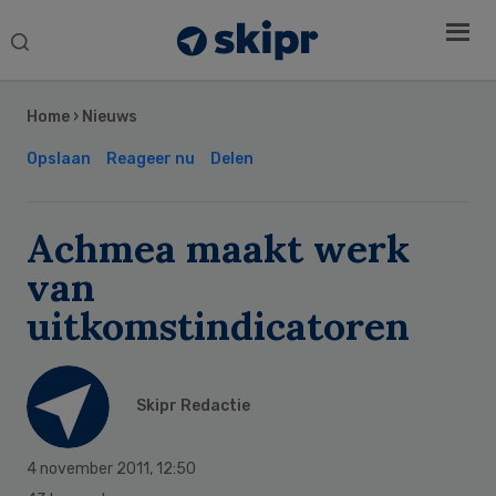
Search
this
Secondary
website
Sidebar
Home
›
Nieuws
Opslaan
Reageer nu
Delen
Achmea maakt werk
van
uitkomstindicatoren
Skipr Redactie
4 november 2011
,
12:50