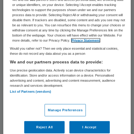
Achmea in samenwerking met Skipr en
or unique identifiers, on your device. Selecting I Accept enables tracking
MedNet een digitale dialoog over het
technologies to support the purposes shown under we and our partners
process data to provide. Selecting Reject All or withdrawing your consent will
onderwerp gestart.
disable them. If trackers are disabled, some content and ads you see may not
be as relevant to you. You can resurface this menu to change your choices or
withdraw consent at any time by clicking the Manage Preferences link on the
Het meten van kwaliteit van zorg neemt de
bottom of the webpage. Your choices will have effect within our Website. For
more details, refer to our Privacy Policy.
Privacy Statement
laatste jaren een steeds hogere vlucht.
Would you rather not? Then we only place essential and statistical cookies,
Vooralsnog worden daarbij vooral
these do not record any data about you as a person
structuur- of procesindicatoren
We and our partners process data to provide:
gehanteerd. De veronderstelling is dat het
Use precise geolocation data. Actively scan device characteristics for
identification. Store and/or access information on a device. Personalised
systematisch registreren van structuren
advertising and content, advertising and content measurement, audience
research and services development.
en processen zowel een maatstaf als
List of Partners (vendors)
garantie voor de kwaliteit van zorg is. Het
gevaar is dat dergelijke
Manage Preferences
registratiesystemen zich van de
werkelijkheid los zingen en de vorm
Reject All
I Accept
aannemen van
statische checklijstjes
. “Veel