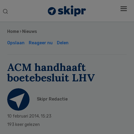
Search
this
Secondary
website
Sidebar
Home
›
Nieuws
Opslaan
Reageer nu
Delen
ACM handhaaft
boetebesluit LHV
Skipr Redactie
10 februari 2014
,
15:23
193 keer gelezen