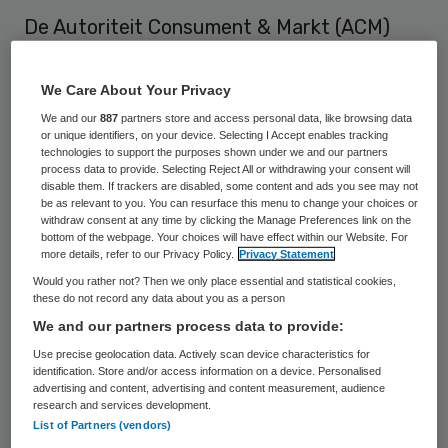
De Autoriteit Consument & Markt (ACM)
handhaaft het boetebesluit dat haar
rechtsvoorganger de Nederlandse
We Care About Your Privacy
Mededingingsautoriteit (NMa) eind 2011 aan
We and our
887
partners store and access personal data, like browsing data
or unique identifiers, on your device. Selecting I Accept enables tracking
de LHV heeft opgelegd. Wel heeft de ACM
technologies to support the purposes shown under we and our partners
process data to provide. Selecting Reject All or withdrawing your consent will
het boetebedrag verlaagd van ruim 7,7
disable them. If trackers are disabled, some content and ads you see may not
miljoen naar ruim 5,9 miljoen euro. Ook ziet
be as relevant to you. You can resurface this menu to change your choices or
withdraw consent at any time by clicking the Manage Preferences link on the
de ACM af van de boete voor twee
bottom of the webpage. Your choices will have effect within our Website. For
more details, refer to our Privacy Policy.
Privacy Statement
functionarissen.
Would you rather not? Then we only place essential and statistical cookies,
these do not record any data about you as a person
In een reactie laat de LHV weten “het
We and our partners process data to provide:
hiermee volstrekt oneens” te zijn
en naar de
Use precise geolocation data. Actively scan device characteristics for
identification. Store and/or access information on a device. Personalised
rechter te stappen
. Volgens de
advertising and content, advertising and content measurement, audience
artsenorganisatie het advies van een
research and services development.
List of Partners (vendors)
onafhankelijke, externe adviescommissie,