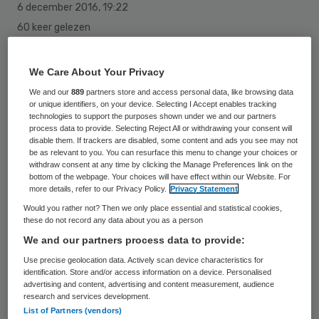
6 december 2016
,
19:22
60 keer gelezen
De Autoriteit Consument en Markt (ACM)
We Care About Your Privacy
keurt de fusie tussen het Slingeland
We and our
889
partners store and access personal data, like browsing data
or unique identifiers, on your device. Selecting I Accept enables tracking
Ziekenhuis in Doetinchem en het
technologies to support the purposes shown under we and our partners
process data to provide. Selecting Reject All or withdrawing your consent will
Streekziekenhuis Koningin Beatrix (SKB) in
disable them. If trackers are disabled, some content and ads you see may not
Winterswijk goed.
be as relevant to you. You can resurface this menu to change your choices or
withdraw consent at any time by clicking the Manage Preferences link on the
bottom of the webpage. Your choices will have effect within our Website. For
Uit onderzoek van de ACM blijkt dat er
more details, refer to our Privacy Policy.
Privacy Statement
weinig patiënten zijn die deze twee
Would you rather not? Then we only place essential and statistical cookies,
these do not record any data about you as a person
ziekenhuizen als alternatief voor elkaar
We and our partners process data to provide:
zien. Patiënten gaan bij voorkeur naar het
Use precise geolocation data. Actively scan device characteristics for
ziekenhuis in de eigen regio. Dat is of het
identification. Store and/or access information on a device. Personalised
advertising and content, advertising and content measurement, audience
Slingeland Ziekenhuis of het
research and services development.
List of Partners (vendors)
Streekziekenhuis Koningin Beatrix. Wanneer