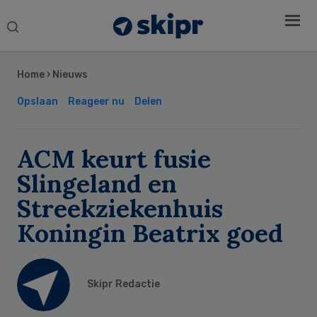
Search
this
Secondary
website
Sidebar
Home
›
Nieuws
Opslaan
Reageer nu
Delen
ACM keurt fusie
Slingeland en
Streekziekenhuis
Koningin Beatrix goed
Skipr Redactie