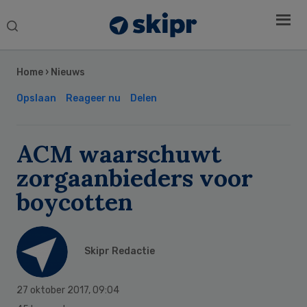
Search
this
Secondary
website
Sidebar
Home
›
Nieuws
Opslaan
Reageer nu
Delen
ACM waarschuwt
zorgaanbieders voor
boycotten
Skipr Redactie
27 oktober 2017
,
09:04