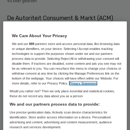
45 keer gelezen
De Autoriteit Consument & Markt (ACM)
waarschuwt zorgaanbieders zoals
huisartsen, fysiotherapeuten en
We Care About Your Privacy
verloskundigen dat het verboden is om
We and our
889
partners store and access personal data, like browsing data
or unique identifiers, on your device. Selecting I Accept enables tracking
zorgcontracten collectief te boycotten.
technologies to support the purposes shown under we and our partners
process data to provide. Selecting Reject All or withdrawing your consent will
“Het is in strijd met de concurrentieregels,
disable them. If trackers are disabled, some content and ads you see may not
be as relevant to you. You can resurface this menu to change your choices or
nadelig voor patiënten en uiteindelijk
withdraw consent at any time by clicking the Manage Preferences link on the
schadelijk voor de zorg”, aldus de
bottom of the webpage. Your choices will have effect within our Website. For
more details, refer to our Privacy Policy.
Privacy Statement
concurrentiewaakhond vrijdag.
Would you rather not? Then we only place essential and statistical cookies,
these do not record any data about you as a person
Zorgverzekeraars moeten de komende
We and our partners process data to provide:
weken contracten afsluiten met de
Use precise geolocation data. Actively scan device characteristics for
identification. Store and/or access information on a device. Personalised
zogeheten zorgaanbieders in de eerste lijn
advertising and content, advertising and content measurement, audience
van de gezondheidszorg. Maar dat gaat
research and services development.