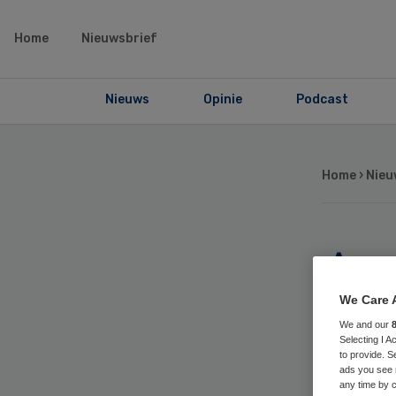
Home
Nieuwsbrief
Nieuws
Opinie
Podcast
Home
›
Nieu
Ac
ni
We Care 
We and our
Selecting I 
to provide. S
ads you see 
any time by c