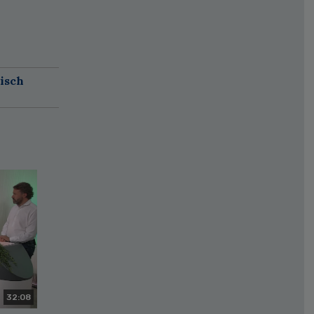
isch
32:08