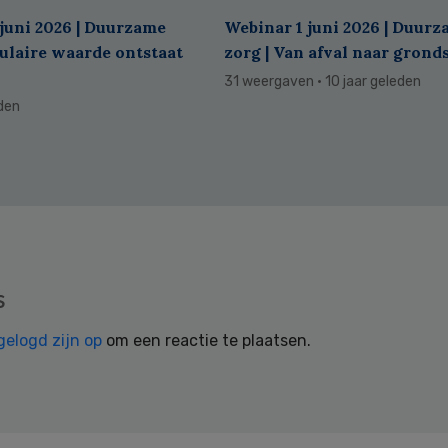
juni 2026 | Duurzame
Webinar 1 juni 2026 | Duur
culaire waarde ontstaat
zorg | Van afval naar grond
31 weergaven
· 10 jaar geleden
eden
s
gelogd zijn op
om een reactie te plaatsen.