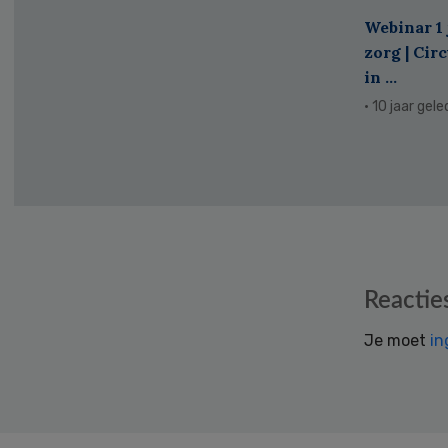
Webinar 1 
zorg | Cir
in ...
· 10 jaar gel
Reader
Reactie
Interactions
Je moet
in