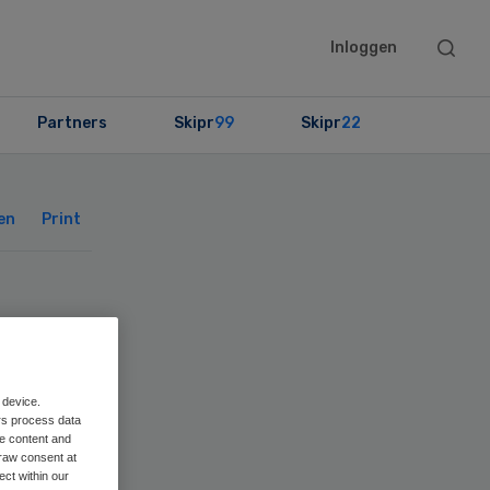
Searc
Inloggen
this
websit
Partners
Skipr
99
Skipr
22
Primary
Sidebar
en
Print
e
den
 device.
rs process data
me content and
raw consent at
ect within our