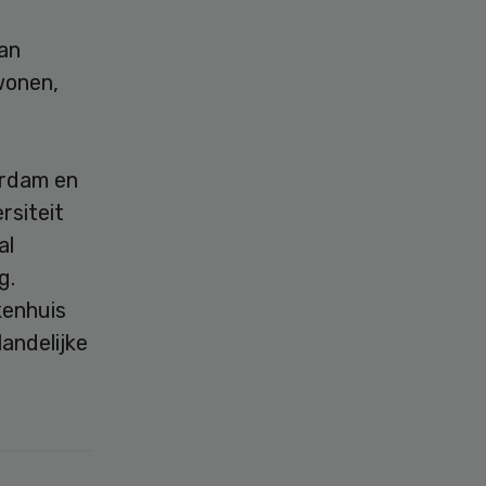
van
wonen,
erdam en
siteit
al
g.
kenhuis
landelijke