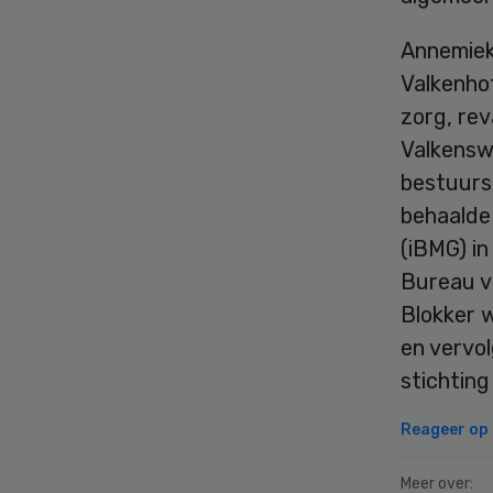
Annemiek
Valkenhof
zorg, rev
Valkensw
bestuurs
behaalde
(iBMG) in
Bureau vo
Blokker 
en vervolg
stichting
Reageer op d
Meer over: