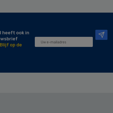
l heeft ook in
uwsbrief
Blijf op de