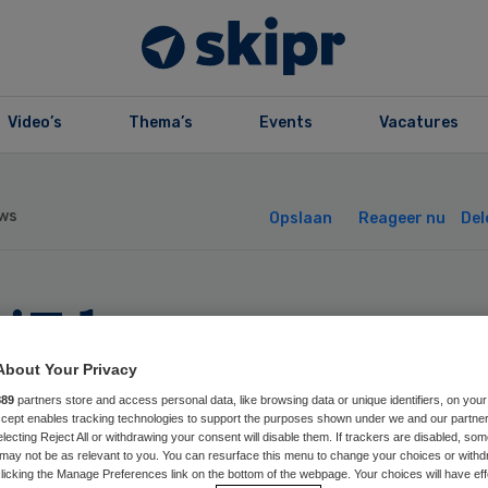
Video’s
Thema’s
Events
Vacatures
ws
Opslaan
Reageer nu
Del
tiZ benoemt twe
euwe bestuursle
About Your Privacy
889
partners store and access personal data, like browsing data or unique identifiers, on your
Accept enables tracking technologies to support the purposes shown under we and our partne
electing Reject All or withdrawing your consent will disable them. If trackers are disabled, so
may not be as relevant to you. You can resurface this menu to change your choices or withd
licking the Manage Preferences link on the bottom of the webpage. Your choices will have eff