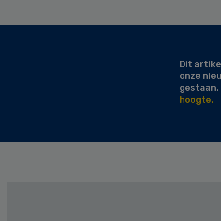
Secondary
Sidebar
Dit artike
onze nie
gestaan.
hoogte.