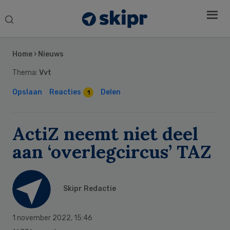
Search
this
Secondary
website
Sidebar
Home
›
Nieuws
Thema:
Vvt
Opslaan
Reacties
Delen
1
ActiZ neemt niet deel
aan ‘overlegcircus’ TAZ
Skipr Redactie
1 november 2022
,
15:46