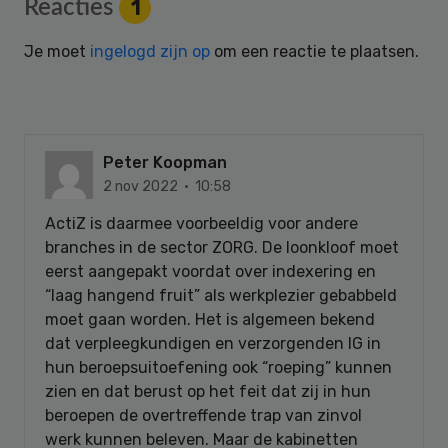
Reader
Reacties
1
Interactions
Je moet
ingelogd zijn op
om een reactie te plaatsen.
Peter Koopman
2 nov 2022 · 10:58
ActiZ is daarmee voorbeeldig voor andere
branches in de sector ZORG. De loonkloof moet
eerst aangepakt voordat over indexering en
“laag hangend fruit” als werkplezier gebabbeld
moet gaan worden. Het is algemeen bekend
dat verpleegkundigen en verzorgenden IG in
hun beroepsuitoefening ook “roeping” kunnen
zien en dat berust op het feit dat zij in hun
beroepen de overtreffende trap van zinvol
werk kunnen beleven. Maar de kabinetten