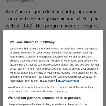
1637 keer gelezen
ActiZ neemt geen deel aan het programma
Toekomstbestendige Arbeidsmarkt Zorg en
welzijn (TAZ). Het programma doet volgens
de branchevereniging van vvt-aanbieders
te weinig om de achterstanden in salaris
We Care About Your Privacy
van zorgmedewerkers weg te werken.
We and our
889
partners store and access personal data, like browsing data
or unique identifiers, on your device. Selecting I Accept enables tracking
technologies to support the purposes shown under we and our partners
process data to provide. Selecting Reject All or withdrawing your consent will
Met het programma TAZ wil het ministerie
disable them. If trackers are disabled, some content and ads you see may not
be as relevant to you. You can resurface this menu to change your choices or
van VWS het werkplezier van
withdraw consent at any time by clicking the Manage Preferences link on the
zorgmedewerkers vergroten en de
bottom of the webpage. Your choices will have effect within our Website. For
more details, refer to our Privacy Policy.
Privacy Statement
toegankelijkheid van de zorg in de toekomst
Would you rather not? Then we only place essential and statistical cookies,
garanderen. Volgens ActiZ kan dit niet
these do not record any data about you as a person
We and our partners process data to provide:
zonder over de achterstanden in salaris van
Use precise geolocation data. Actively scan device characteristics for