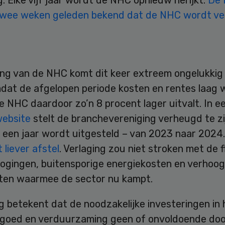
g. Elke vijf jaar wordt de NHC opnieuw herijkt.
De 
wee weken geleden bekend dat de NHC wordt ve
ing van de NHC komt dit keer extreem ongelukkig u
mdat de afgelopen periode kosten en rentes laag 
 NHC daardoor zo’n 8 procent lager uitvalt. In e
website
stelt de branchevereniging verheugd te zi
g een jaar wordt uitgesteld – van 2023 naar 2024
t liever afstel
. Verlaging zou niet stroken met de f
ogingen, buitensporige energiekosten en verhoo
en waarmee de sector nu kampt.
g betekent dat de noodzakelijke investeringen in 
goed en verduurzaming geen of onvoldoende do