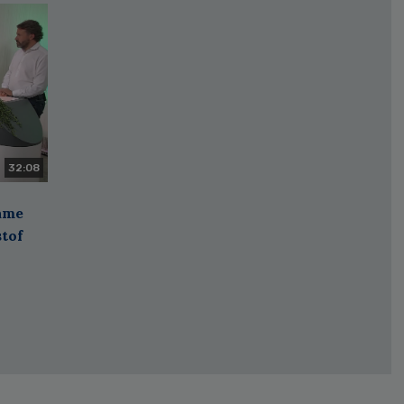
32:08
zame
stof