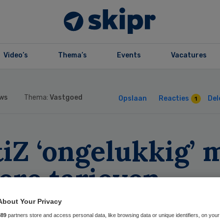
Video’s
Thema’s
Events
Vacatures
ws
Thema:
Vastgoed
Opslaan
Reacties
Del
1
iZ ‘ongelukkig’ 
ere tarieven
rgvastgoed
About Your Privacy
889
partners store and access personal data, like browsing data or unique identifiers, on your