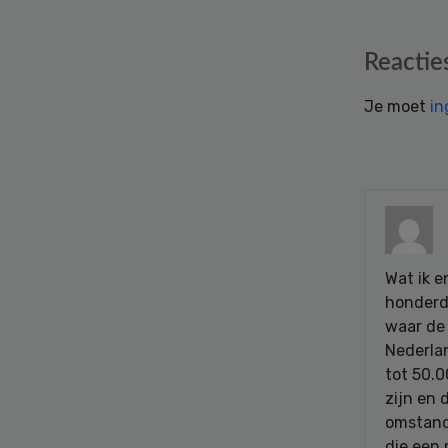
Reader
Reactie
Interactions
Je moet
in
Wat ik e
honderd
waar de 
Nederla
tot 50.
zijn en 
omstand
die een 