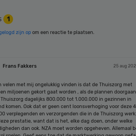
s
1
gelogd zijn op
om een reactie te plaatsen.
Frans Fakkers
25 aug 202
n velen met mij ongelukkig vinden is dat de Thuiszorg met
en miljoenen gekort gaat worden , als de plannen doorgaan
Thuiszorg dagelijks 800.000 tot 1.000.000 in gezinnen in
nd komen. Ook dat er geen cent loonsverhoging voor deze 
000 verplegenden en verzorgenden die in de Thuiszorg wer
deze prestatie, want dat is het, elke dag doen, onder welke
igheden dan ook. NZA moet worden opgeheven. Allemaal 
rol spelen. Geef eens toe dat de marktwerking gewoon gefaa