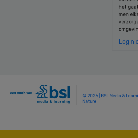
het gaat
men elka
verzorge
omgevin
Login 
© 2026 | BSL Media & Learn
Nature