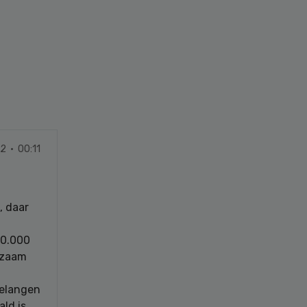
2 · 00:11
, daar
40.000
kzaam
belangen
ld is.