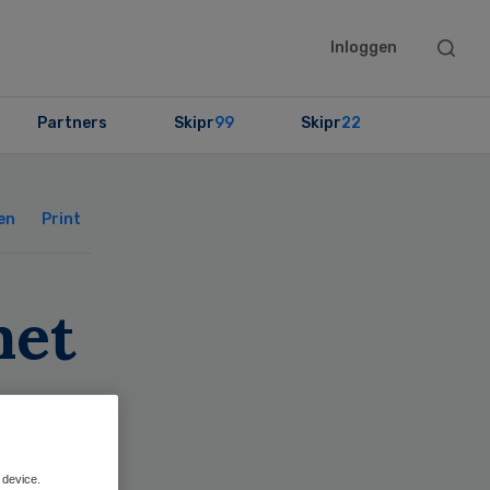
Searc
Inloggen
this
websit
Partners
Skipr
99
Skipr
22
Primary
Sidebar
en
Print
met
 device.