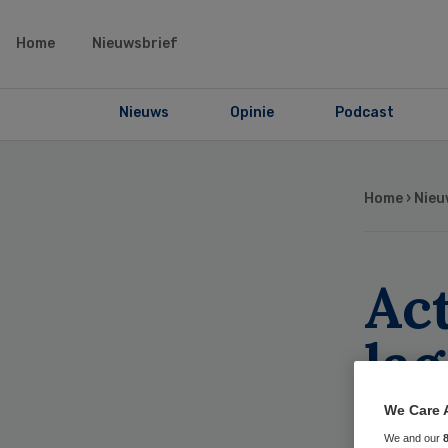
Home
Nieuwsbrief
Nieuws
Opinie
Podcast
Home
›
Nieu
Act
lag
zo
We Care 
We and our