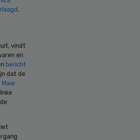
NZa
rlaagd
.
it, vindt
waren en
en
bericht
jn dat de
.
Maar
linke
gde
het
organg