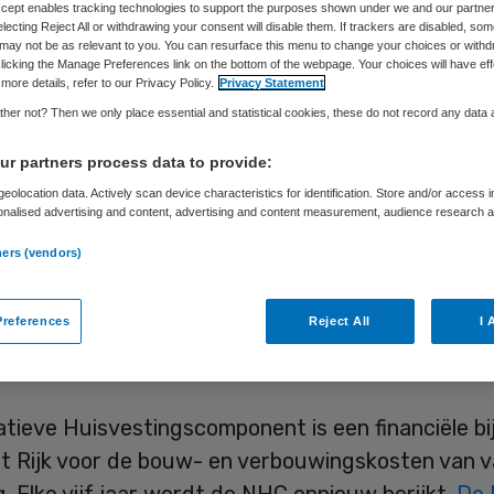
Accept enables tracking technologies to support the purposes shown under we and our partne
electing Reject All or withdrawing your consent will disable them. If trackers are disabled, so
may not be as relevant to you. You can resurface this menu to change your choices or withd
licking the Manage Preferences link on the bottom of the webpage. Your choices will have eff
Leendert Douma
23 augustus 2022
,
13:38
1447 keer gele
more details, refer to our Privacy Policy.
Privacy Statement
her not? Then we only place essential and statistical cookies, these do not record any data
kerngroep Wonen en Zorg zegt ‘hoogst ongelukkig’
r partners process data to provide:
besluit van de NZa om de Normatieve
eolocation data. Actively scan device characteristics for identification. Store and/or access 
onalised advertising and content, advertising and content measurement, audience research 
ingscomponent (NHC) per 2024 te verlagen.
.
nisaties zien nu juist hogere kosten voor vastgo
ners (vendors)
ie, aldus de branchevereniging. Ze doet een opro
der, minister voor langdurige zorg en sport, om 
references
Reject All
I 
 van de NHC niet door te voeren.
tieve Huisvestingscomponent is een financiële bi
et Rijk voor de bouw- en verbouwingskosten van 