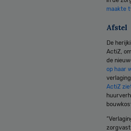
in de zor
maakte t
Afstel
De herijk
ActiZ, o
de nieuwe
op haar 
verlagin
ActiZ zie
huurverh
bouwkost
“Verlagin
zorgvast