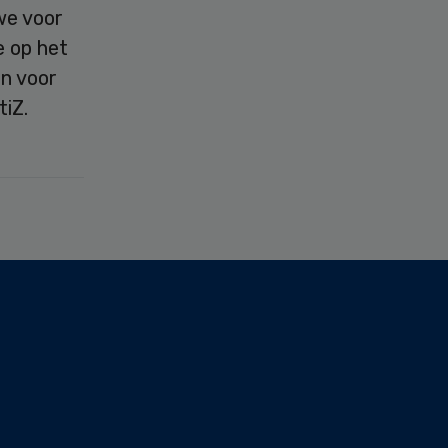
we voor
e op het
n voor
tiZ.