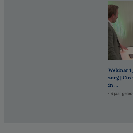
Webinar 1 
zorg | Cir
in ...
· 3 jaar gele