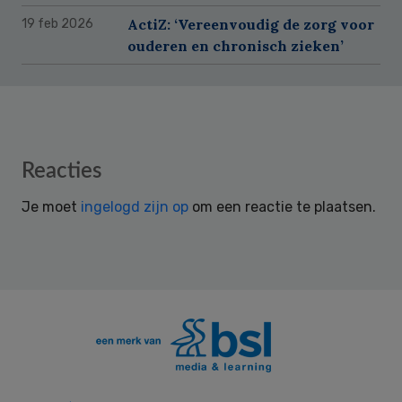
ActiZ: ‘Vereenvoudig de zorg voor
19 feb 2026
ouderen en chronisch zieken’
Reader
Reacties
Interactions
Je moet
ingelogd zijn op
om een reactie te plaatsen.