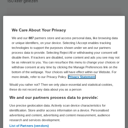
150 keer gelezen
We Care About Your Privacy
We and our
887
partners store and access personal data, like browsing data
or unique identifiers, on your device. Selecting I Accept enables tracking
technologies to support the purposes shown under we and our partners
process data to provide. Selecting Reject All or withdrawing your consent will
disable them. If trackers are disabled, some content and ads you see may not
be as relevant to you. You can resurface this menu to change your choices or
withdraw consent at any time by clicking the Manage Preferences link on the
bottom of the webpage. Your choices will have effect within our Website. For
more details, refer to our Privacy Policy.
Privacy Statement
Would you rather not? Then we only place essential and statistical cookies,
these do not record any data about you as a person
We and our partners process data to provide:
Branchevereniging ActiZ voelt zich
Use precise geolocation data. Actively scan device characteristics for
identification. Store and/or access information on a device. Personalised
buitenspel gezet bij de nieuwe uitvoering
advertising and content, advertising and content measurement, audience
van de AWBZ. Ondanks een eerdere brief
research and services development.
List of Partners (vendors)