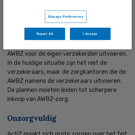
aan het ministerie van VWS ziet ActiZ nog
altijd geen verbetering. ActiZ heeft daarom
Manage Preferences
een nieuwe waarschuwing aan het
ministerie gestuurd.
Reject All
I Accept
Vanaf 2013 gaan de zorgverzekeraars de
AWBZ voor de eigen verzekerden uitvoeren.
In de huidige situatie zijn het niet de
verzekeraars, maar de zorgkantoren die de
AWBZ namens de verzekeraars uitvoeren.
De plannen moeten leiden tot scherpere
inkoop van AWBZ-zorg.
Onzorgvuldig
ActiZ maakt zich grote zorgen over het feit