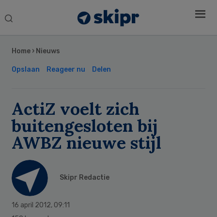
Search
this
Secondary
website
Sidebar
Home
›
Nieuws
Opslaan
Reageer nu
Delen
ActiZ voelt zich
buitengesloten bij
AWBZ nieuwe stijl
Skipr Redactie
16 april 2012
,
09:11