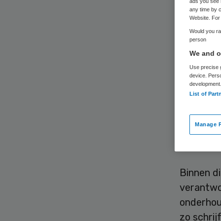
ads you see 
any time by c
Website. For 
Would you rat
person
We and ou
Use precise g
De Feder
device. Pers
development
Infectiez
List of Part
Langduri
infectiep
Manage P
aan de T
Samenwer
Binnen di
verantwo
onderhoud
zo schrij