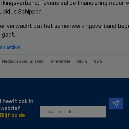
kingsverband. Tevens zal de financiering nader 
, aldus Schipper.
ter verwacht dat het samenwerkingsverband beg
 gaat.
it artikel
Medisch specialisten
Preventie
Rivm
VWS
l heeft ook in
uwsbrief
Blijf op de