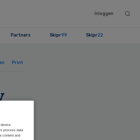
Searc
Inloggen
this
websit
Partners
Skipr
99
Skipr
22
Primary
Sidebar
en
Print
w
band
 device.
rs process data
me content and