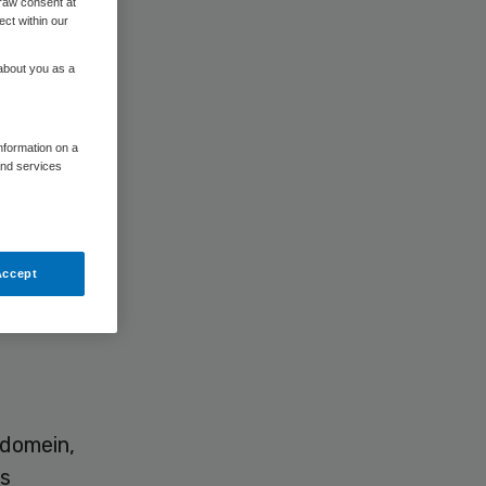
raw consent at
ect within our
 about you as a
information on a
rum
and services
itskoepel
 voor
 schrijft
Accept
it
 domein,
ns