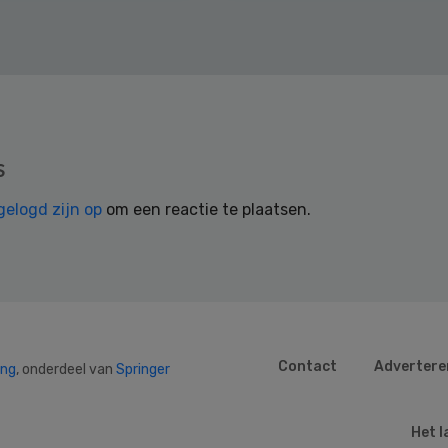
s
gelogd zijn op
om een reactie te plaatsen.
Contact
Advertere
ing
, onderdeel van
Springer
Het l