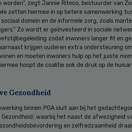
n worden”, zegt Jannie Riteco, bestuurder van Z
“We zetten hiermee in op betere samenwerking tu
 sociaal domein en de informele zorg, zoals mant
lligers.” Zo wordt er geïnvesteerd in sociale netwe
eefstijlbegeleiding zodat inwoners langer fit en g
Daarnaast krijgen ouderen extra ondersteuning om
 wonen en moeten inwoners hulp op het juiste mo
Hiermee hoopt de coalitie ook de druk op de huisar
eve Gezondheid
werking binnen PGA sluit aan bij het gedachtego
e Gezondheid; waarbij het naast de afwezigheid v
ezondheidsbevordering en zelfredzaamheid draai