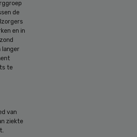
orggroep
ssen de
elzorgers
rken en in
ezond
 langer
ment
ts te
ed van
an ziekte
t.