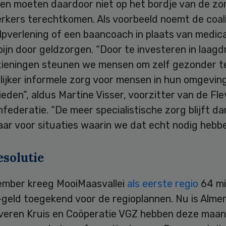
en moeten daardoor niet op het bordje van de zo
erkers terechtkomen. Als voorbeeld noemt de coali
pverlening of een baancoach in plaats van medica
pijn door geldzorgen. “Door te investeren in laag
zieningen steunen we mensen om zelf gezonder te
lijker informele zorg voor mensen in hun omgevin
eden”, aldus Martine Visser, voorzitter van de Fl
federatie. “De meer specialistische zorg blijft da
ar voor situaties waarin we dat echt nodig hebbe
solutie
ember kreeg MooiMaasvallei
als eerste regio
64 mi
-geld toegekend voor de regioplannen. Nu is Alme
ilveren Kruis en Coöperatie VGZ hebben deze maa