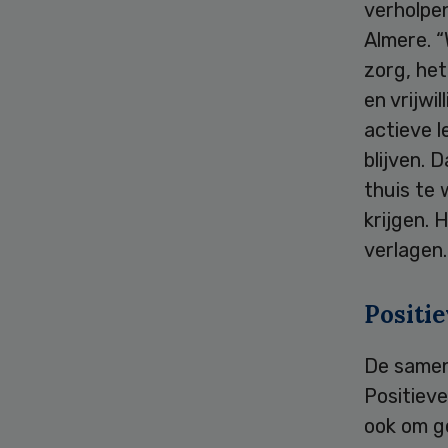
verholpe
Almere. 
zorg, het
en vrijwi
actieve l
blijven. 
thuis te
krijgen. 
verlagen.
Positi
De samen
Positiev
ook om g