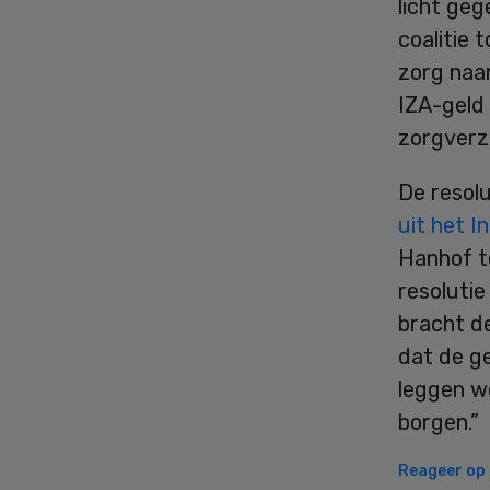
licht ge
coalitie 
zorg naar
IZA-geld
zorgverz
De resol
uit het 
Hanhof t
resolutie
bracht de
dat de g
leggen we
borgen.”
Reageer op d