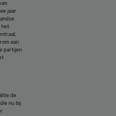
van
ee jaar
landse
 het
ntraal,
arom aan
e partijen
et
itie de
ie nu bij
er