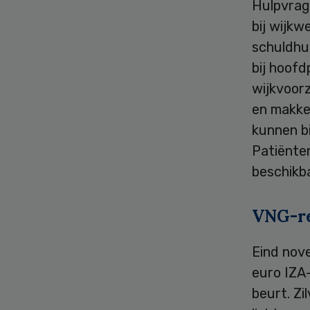
Hulpvrag
bij wijkw
schuldhul
bij hoofd
wijkvoor
en makke
kunnen bi
Patiënten
beschikba
VNG-re
Eind nov
euro IZA
beurt. Z