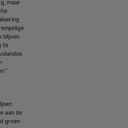
rg, maar
tie
lisering
drempelige
 blijven
g te
evolandse
n
n.”
ljoen
re aan de
nd groen