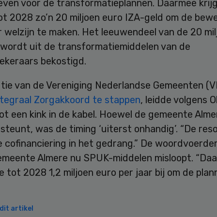
geven voor de transformatieplannen. Daarmee krij
tot 2028 zo’n 20 miljoen euro IZA-geld om de bew
 welzijn te maken. Het leeuwendeel van de 20 mil
 wordt uit de transformatiemiddelen van de
ekeraars bekostigd.
utie van de Vereniging Nederlandse Gemeenten (
Integraal Zorgakkoord te stappen
, leidde volgens O
ot een kink in de kabel. Hoewel de gemeente Alme
 steunt, was de timing ‘uiterst onhandig’. “De reso
 cofinanciering in het gedrang.” De woordvoerder
emeente Almere nu SPUK-middelen misloopt. “Da
 tot 2028 1,2 miljoen euro per jaar bij om de plan
it artikel