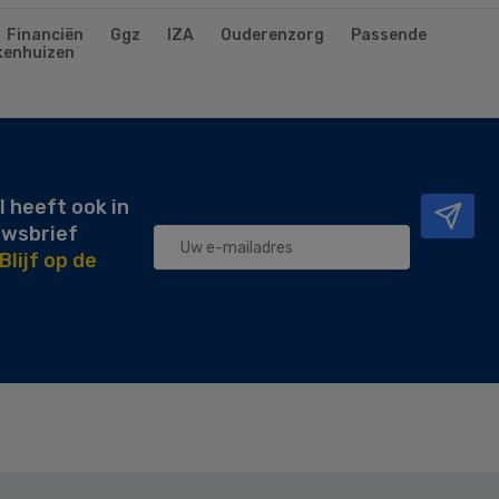
Financiën
Ggz
IZA
Ouderenzorg
Passende
kenhuizen
l heeft ook in
uwsbrief
Blijf op de