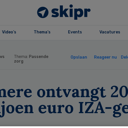
Video’s
Thema’s
Events
Vacatures
ws
Thema:
Passende
Opslaan
Reageer nu
Del
zorg
mere ontvangt 2
ljoen euro IZA-g