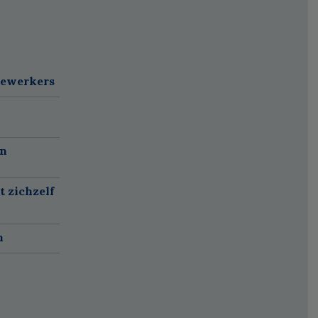
dewerkers
en
t zichzelf
n