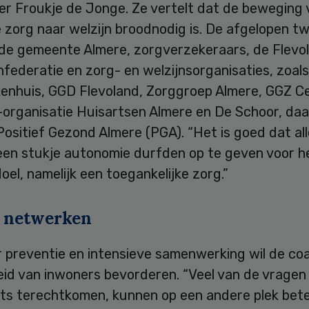
r Froukje de Jonge. Ze vertelt dat de beweging 
zorg naar welzijn broodnodig is. De afgelopen tw
de gemeente Almere, zorgverzekeraars, de Flevo
federatie en zorg- en welzijnsorganisaties, zoals
kenhuis, GGD Flevoland, Zorggroep Almere, GGZ Ce
-organisatie Huisartsen Almere en De Schoor, da
Positief Gezond Almere (PGA). “Het is goed dat all
 een stukje autonomie durfden op te geven voor h
oel, namelijk een toegankelijke zorg.”
e netwerken
preventie en intensieve samenwerking wil de coal
d van inwoners bevorderen. “Veel van de vragen d
rts terechtkomen, kunnen op een andere plek bet