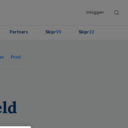
Searc
Inloggen
this
websit
Partners
Skipr
99
Skipr
22
Primary
Sidebar
en
Print
0
eld