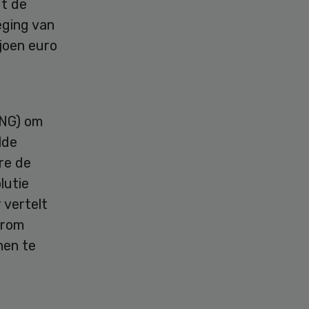
gt de
eging van
joen euro
VNG) om
lde
re de
lutie
 vertelt
arom
nen te