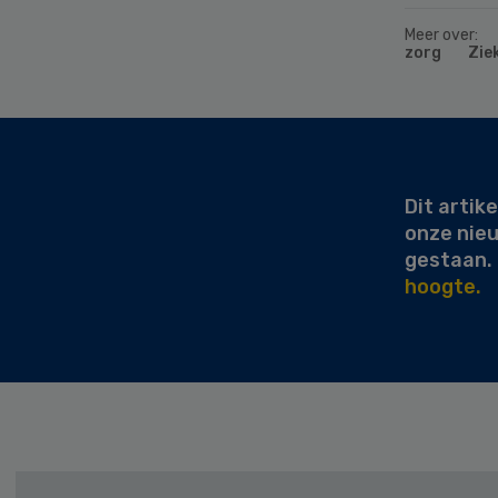
Meer over:
zorg
Zie
Secondary
Sidebar
Dit artike
onze nie
gestaan.
hoogte.