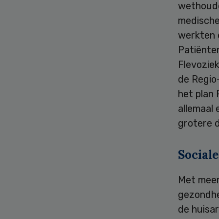
wethoude
medische 
werkten 
Patiënten
Flevozie
de Regio
het plan 
allemaal
grotere d
Social
Met meer 
gezondhei
de huisa