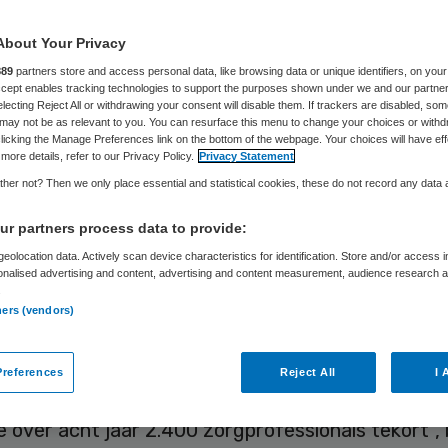
About Your Privacy
889
partners store and access personal data, like browsing data or unique identifiers, on your
Laura van Elst
11 december 2024
,
15:54
2405 keer geleze
Accept enables tracking technologies to support the purposes shown under we and our partne
electing Reject All or withdrawing your consent will disable them. If trackers are disabled, so
may not be as relevant to you. You can resurface this menu to change your choices or withd
licking the Manage Preferences link on the bottom of the webpage. Your choices will have eff
welzijnsorganisaties krijgen 20 miljoen euro voor 
more details, refer to our Privacy Policy.
Privacy Statement
g van het plan Positief Gezond Almere (PGA). De 
her not? Then we only place essential and statistical cookies, these do not record any data
an de Nederlandse gemeenten leek nog even roet 
r partners process data to provide:
gooien. “Omdat we de SPUK-middelen mislopen, le
eolocation data. Actively scan device characteristics for identification. Store and/or access 
Almere jaarlijks 1,2 miljoen euro bij tot 2028”, ver
onalised advertising and content, advertising and content measurement, audience research 
.
rder Babette olde Hanhof.
ners (vendors)
eel andere regio’s kampt Almere met een stijgend
references
Reject All
I 
 en een vergrijzende bevolking. “Als we nu niets 
over acht jaar 2.400 zorgprofessionals tekort”, 