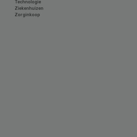
Technologie
Ziekenhuizen
Zorginkoop
Primary
Sidebar