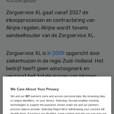
1030 keer gelezen
Zorgservice XL gaat vanaf 2027 de
inkoopprocessen en contractering van
Alrijne regelen. Alrijne wordt tevens
aandeelhouder van de Zorgservice XL.
Zorgservice XL is
in 2009
opgericht door
ziekenhuizen in de regio Zuid-Holland. Het
bedrijf heeft geen winstoogmerk en
verzorgt het totale proces van inkopen,
bestellen, leveren en factureren voor de
We Care About Your Privacy
aangesloten ziekenhuizen.
We and our
887
partners store and access personal data, like browsing data
or unique identifiers, on your device. Selecting I Accept enables tracking
In navolging
van Haga Ziekenhuis,
technologies to support the purposes shown under we and our partners
process data to provide. Selecting Reject All or withdrawing your consent will
Franciscus, Reinier de Graaf ziekenhuis
en
disable them. If trackers are disabled, some content and ads you see may not