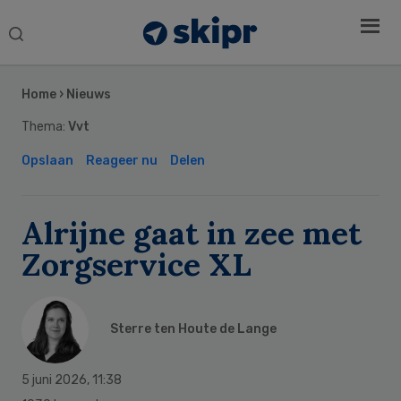
Search
this
Secondary
website
Sidebar
Home
›
Nieuws
Thema:
Vvt
Opslaan
Reageer nu
Delen
Alrijne gaat in zee met
Zorgservice XL
Sterre ten Houte de Lange
5 juni 2026
,
11:38