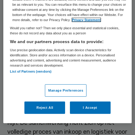
IJsselland ziekenhuis sluit nu ook Alrijne
be as relevant to you. You can resurface this menu to change your choices or
withdraw consent at any time by clicking the Manage Preferences link on the
zich aan bij Zorgservice XL. De komende
bottom of the webpage. Your choices will have effect within our Website. For
more details, refer to our Privacy Policy.
Privacy Statement
maanden werken beide organisaties aan
Would you rather not? Then we only place essential and statistical cookies,
een zorgvuldige implementatie. Naar
these do not record any data about you as a person
verwachting wordt begin 2027 de volledige
We and our partners process data to provide:
dienstverlening overgenomen door
Use precise geolocation data. Actively scan device characteristics for
identification. Store and/or access information on a device. Personalised
Zorgservice XL.
advertising and content, advertising and content measurement, audience
research and services development.
List of Partners (vendors)
Alrijne
Manage Preferences
Alrijne is een grote zorgorganisatie met drie
ziekenhuislocaties en twee verpleeghuizen
Reject All
I Accept
in Leiden, Leiderdorp en Alphen aan den
Rijn. De samenwerking richt zich op het
volledige proces van inkoop en logistiek voor