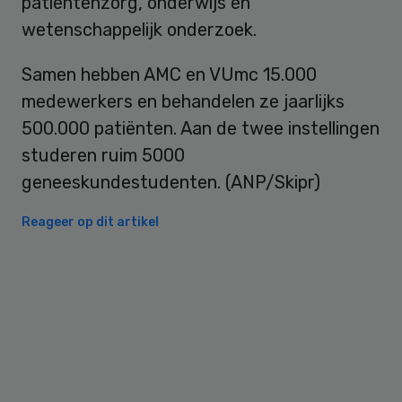
patiëntenzorg, onderwijs en
wetenschappelijk onderzoek.
Samen hebben AMC en VUmc 15.000
medewerkers en behandelen ze jaarlijks
500.000 patiënten. Aan de twee instellingen
studeren ruim 5000
geneeskundestudenten. (ANP/Skipr)
Reageer op dit artikel
Primary
Sidebar