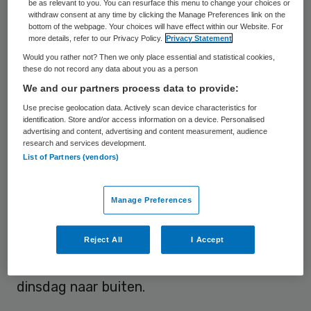
gaan werken. Een fusie is volgens de
be as relevant to you. You can resurface this menu to change your choices or
withdraw consent at any time by clicking the Manage Preferences link on the
ziekenhuizen nog niet aan de orde, maar ze
bottom of the webpage. Your choices will have effect within our Website. For
more details, refer to our Privacy Policy.
Privacy Statement
sluiten niet uit dat het daar op termijn toe
Would you rather not? Then we only place essential and statistical cookies,
komt.
these do not record any data about you as a person
We and our partners process data to provide:
Bij een eventuele fusie wordt het
Use precise geolocation data. Actively scan device characteristics for
Amsterdamse academische ziekenhuis met
identification. Store and/or access information on a device. Personalised
advertising and content, advertising and content measurement, audience
een jaaromzet van meer dan 1,6 miljard euro
research and services development.
List of Partners (vendors)
met afstand de grootste zorginstelling van
Nederland. Nu is dat nog het Erasmus MC in
Rotterdam. Dat de ziekenhuizen
hun
Manage Preferences
samenwerking willen intensiveren
, was al
Reject All
I Accept
sinds september 2011 bekend. De
concrete
invulling van deze plannen
brachten ze
dinsdag naar buiten.