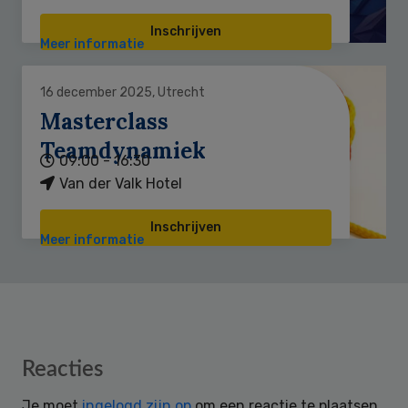
Inschrijven
Meer informatie
16 december 2025, Utrecht
Masterclass
Teamdynamiek
09:00 - 16:30
Van der Valk Hotel
Inschrijven
Meer informatie
Reader
Reacties
Interactions
Je moet
ingelogd zijn op
om een reactie te plaatsen.