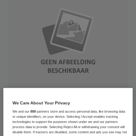
De twee Amsterdamse academische
We Care About Your Privacy
ziekenhuizen AMC en VUmc krijgen een
We and our
889
partners store and access personal data, like browsing data
or unique identifiers, on your device. Selecting I Accept enables tracking
gezamenlijke raad van bestuur en willen op
technologies to support the purposes shown under we and our partners
termijn zelfs samen op dezelfde locatie
process data to provide. Selecting Reject All or withdrawing your consent will
disable them. If trackers are disabled, some content and ads you see may not