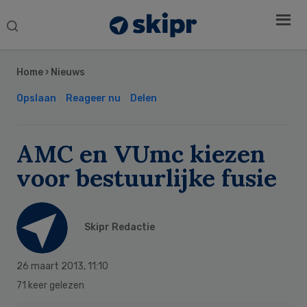
Search
this
Secondary
website
Sidebar
Home
›
Nieuws
Opslaan
Reageer nu
Delen
AMC en VUmc kiezen
voor bestuurlijke fusie
Skipr Redactie
26 maart 2013
,
11:10
71 keer gelezen