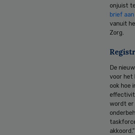
onjuist t
brief aa
vanuit he
Zorg.
Registr
De nieuwe
voor het 
ook hoe 
effectivi
wordt er
onderbeha
taskforce
akkoord.