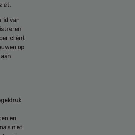
iet.
 lid van
gistreren
er cliënt
rouwen op
gaan
egeldruk
ten en
nals niet