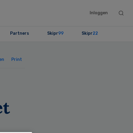
Searc
Inloggen
this
websit
Partners
Skipr
99
Skipr
22
Primary
Sidebar
en
Print
et