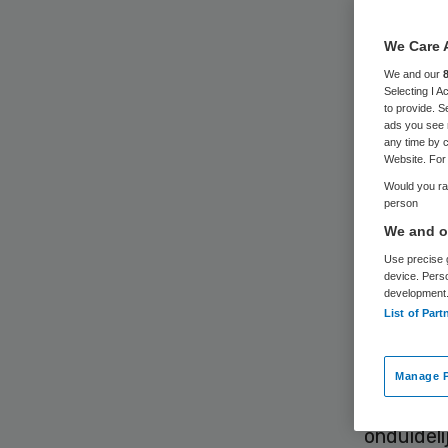
ve
We Care 
We and our
Selecting I 
to provide. S
ads you see 
any time by c
Website. For 
Would you rat
Ggz-inst
person
We and ou
nieuwe m
Use precise g
uit het r
device. Pers
verminde
development
List of Part
vergroten
met de n
Manage P
In de hui
onduideli