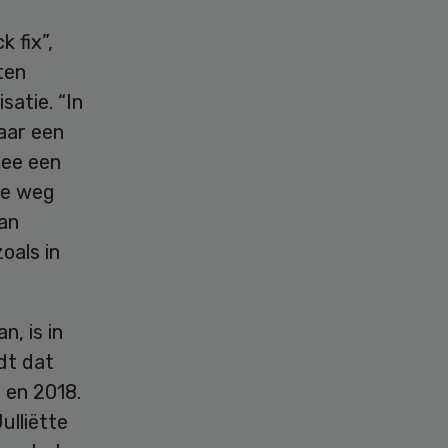
 fix”,
ten
satie. “In
aar een
mee een
de weg
kan
oals in
, is in
dt dat
 en 2018.
ulliëtte