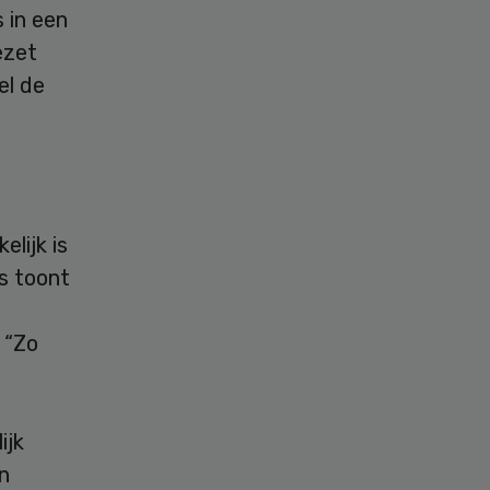
 in een
ezet
el de
lijk is
s toont
 “Zo
ijk
n