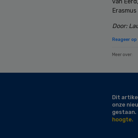
van Eerd
Erasmus
Door: Lau
Reageer op d
Meer over:
Secondary
Sidebar
Dit artike
onze nie
gestaan.
hoogte.