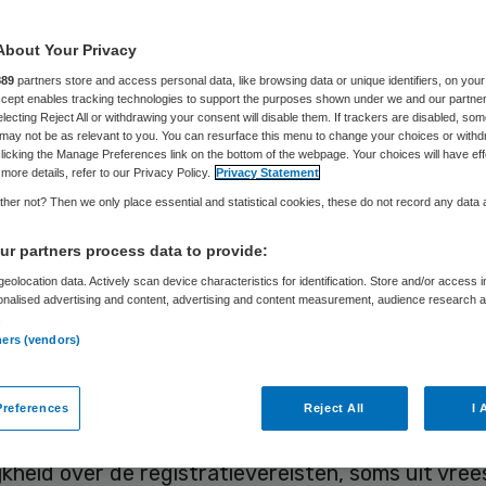
rminderen
About Your Privacy
889
partners store and access personal data, like browsing data or unique identifiers, on your
Accept enables tracking technologies to support the purposes shown under we and our partne
electing Reject All or withdrawing your consent will disable them. If trackers are disabled, so
Skipr Redactie
25 april 2019
,
12:35
78 keer gelezen
may not be as relevant to you. You can resurface this menu to change your choices or withd
licking the Manage Preferences link on the bottom of the webpage. Your choices will have eff
more details, refer to our Privacy Policy.
Privacy Statement
her not? Then we only place essential and statistical cookies, these do not record any data
ellingen en zorgverzekeraars gaan aan de slag me
r partners process data to provide:
anier van verantwoorden. Deze werkwijze – die 
eolocation data. Actively scan device characteristics for identification. Store and/or access 
apport van de taskforce gepast gebruik in de ggz 
onalised advertising and content, advertising and content measurement, audience research 
rt de administratieve lasten en moet het werkple
.
ners (vendors)
. De eerste instellingen kunnen dit jaar waarschijn
ieuwe werkwijze aan de slag.
references
Reject All
I 
dige praktijk wordt er onnodig geregistreerd. Dee
jkheid over de registratievereisten, soms uit vre