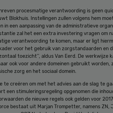
hreven procesmatige verantwoording is geen quick
wt Blokhuis. Instellingen zullen volgens hem moe
n in een aanpassing van de administratieve organi
stantie zal het een extra investering vragen om n
tige verantwoording te komen, maar er ligt hier
kader voor het gebruik van zorgstandaarden en 
zontaal toezicht’’, aldus Van Eerd. De werkwijze 
haar ook voor andere domeinen gebruikt worden, z
ische zorg en het sociaal domein.
 te creëren om met het advies aan de slag te gaan
ort een stimuleringsregeling opgenomen die inhou
orwaarden de nieuwe regels ook gelden voor 2017
orce bestaat uit Marjan Trompetter, namens ZN, J