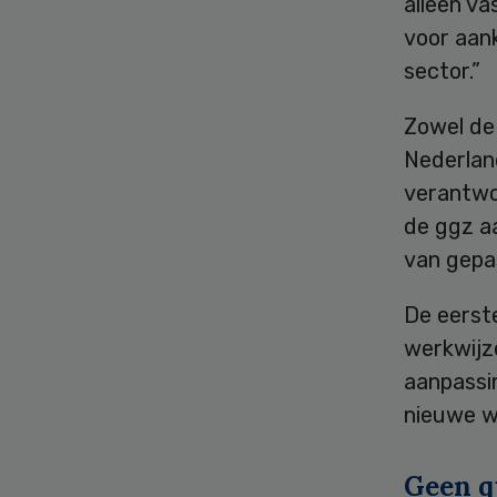
alleen va
voor aan
sector.”
Zowel de
Nederlan
verantwoo
de ggz a
van gepas
De eerste
werkwijze
aanpassi
nieuwe we
Geen q