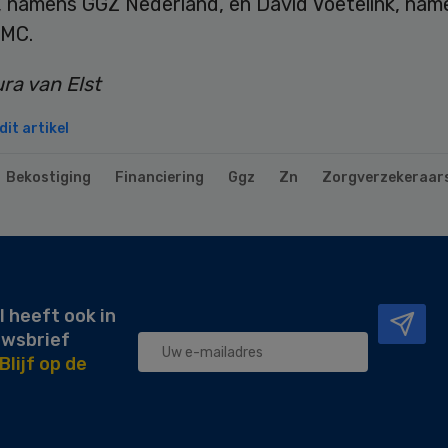
, namens GGZ Nederland, en David Voetelink, nam
 MC.
ra van Elst
it artikel
Bekostiging
Financiering
Ggz
Zn
Zorgverzekeraar
l heeft ook in
uwsbrief
Blijf op de