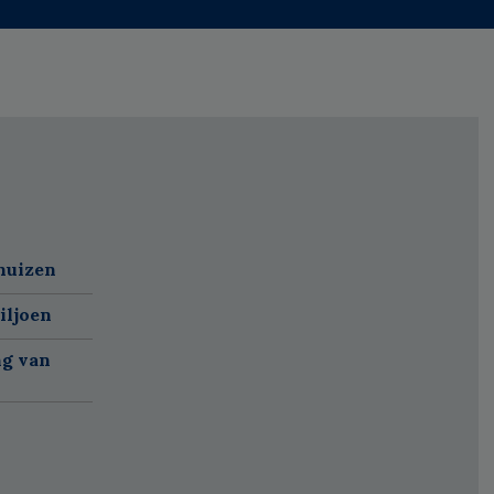
huizen
iljoen
ng van