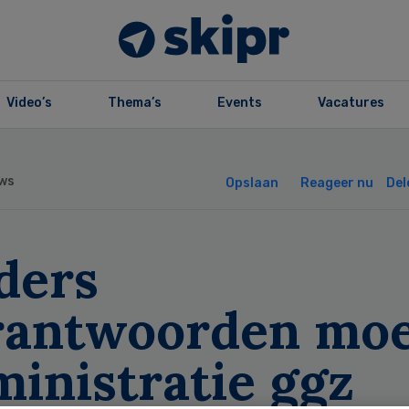
Video’s
Thema’s
Events
Vacatures
ws
Opslaan
Reageer nu
Del
ders
rantwoorden mo
inistratie ggz