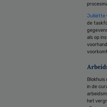
procesmat
Julliëtte
de taskfo
gegevens 
als op i
voorhand
voorkomt
Arbeid
Blokhuis 
in de cur
arbeidsm
het vergr