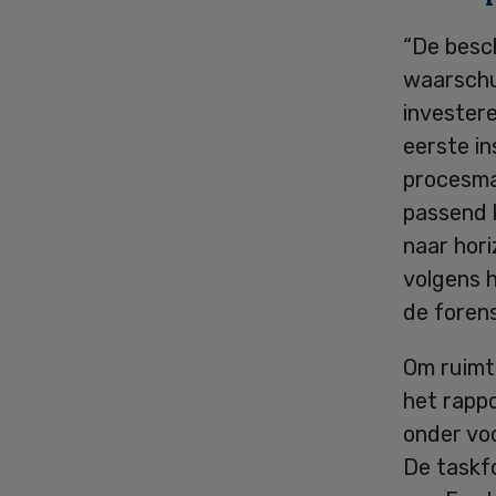
“De besc
waarschu
investere
eerste in
procesma
passend 
naar hori
volgens 
de forens
Om ruimte
het rapp
onder vo
De taskf