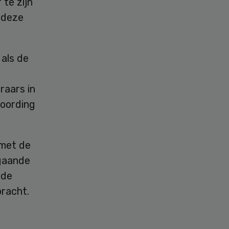
 te zijn
 deze
als de
raars in
woording
 met de
rgaande
 de
bracht.