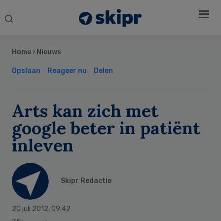
Search
this
Secondary
website
Sidebar
Home
›
Nieuws
Opslaan
Reageer nu
Delen
Arts kan zich met
google beter in patiënt
inleven
Skipr Redactie
20 juli 2012
,
09:42