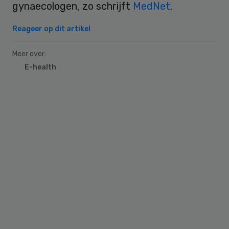
gynaecologen, zo schrijft
MedNet
.
Reageer op dit artikel
Meer over:
E-health
Primary
Sidebar