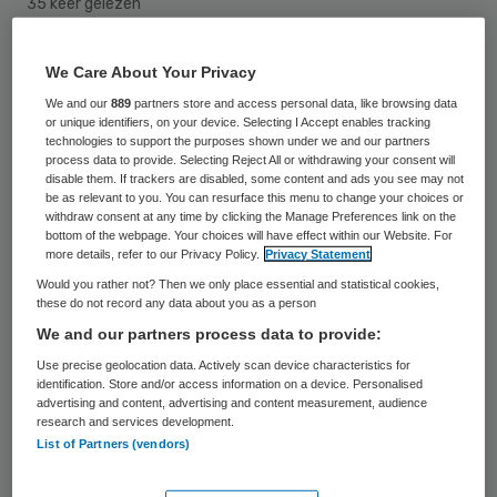
35 keer gelezen
We Care About Your Privacy
We and our
889
partners store and access personal data, like browsing data
or unique identifiers, on your device. Selecting I Accept enables tracking
technologies to support the purposes shown under we and our partners
process data to provide. Selecting Reject All or withdrawing your consent will
disable them. If trackers are disabled, some content and ads you see may not
be as relevant to you. You can resurface this menu to change your choices or
withdraw consent at any time by clicking the Manage Preferences link on the
bottom of the webpage. Your choices will have effect within our Website. For
more details, refer to our Privacy Policy.
Privacy Statement
Would you rather not? Then we only place essential and statistical cookies,
these do not record any data about you as a person
We and our partners process data to provide:
Use precise geolocation data. Actively scan device characteristics for
identification. Store and/or access information on a device. Personalised
Patiënten komen tegenwoordig anders de
advertising and content, advertising and content measurement, audience
research and services development.
spreekkamer binnen dan tien jaar geleden.
List of Partners (vendors)
Om te weten wat er speelt, adviseert